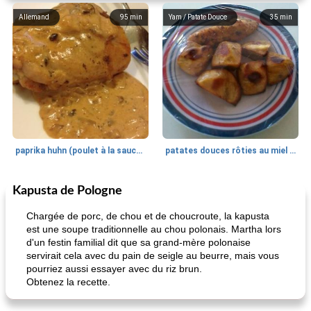
Allemand
95
min
Yam / Patate Douce
35
min
paprika huhn (poulet à la sauce paprika).
patates douces rôties au miel / kumara
Kapusta de Pologne
Petit déjeuner et brunch
25
min
Viande et volaille
45
min
Chargée de porc, de chou et de choucroute, la kapusta
est une soupe traditionnelle au chou polonais. Martha lors
d'un festin familial dit que sa grand-mère polonaise
servirait cela avec du pain de seigle au beurre, mais vous
pourriez aussi essayer avec du riz brun.
Obtenez la recette.