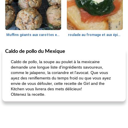
Muffins géants aux carottes et à la banane de Nif
roulade au fromage et aux épinards
Caldo de pollo du Mexique
Marques de confiance: recettes et
30
min
Viande et volaille
55
min
astuces
Caldo de pollo, la soupe au poulet à la mexicaine
demande une longue liste d'ingrédients savoureux,
comme le jalapeno, la coriandre et l'avocat. Que vous
ayez des reniflements du temps froid ou que vous ayez
envie de vous défouler, cette recette de Girl and the
Kitchen vous livrera des mets délicieux!
Obtenez la recette.
fiesta tostadas
le méga's jopp joes