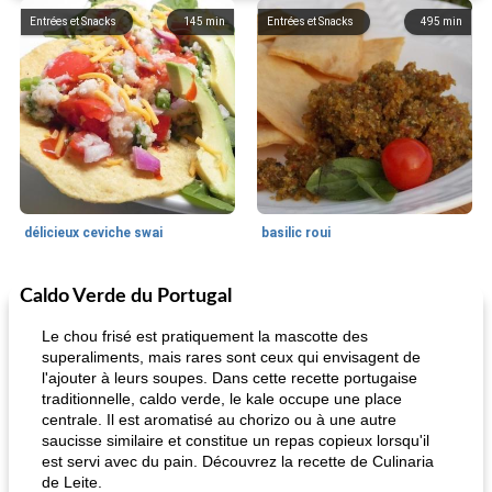
Entrées et Snacks
145
min
Entrées et Snacks
495
min
délicieux ceviche swai
basilic roui
Caldo Verde du Portugal
Déjeuner / Snacks
65
min
30
min
Le chou frisé est pratiquement la mascotte des
superaliments, mais rares sont ceux qui envisagent de
l'ajouter à leurs soupes. Dans cette recette portugaise
traditionnelle, caldo verde, le kale occupe une place
centrale. Il est aromatisé au chorizo ​​ou à une autre
saucisse similaire et constitue un repas copieux lorsqu'il
est servi avec du pain. Découvrez la recette de Culinaria
de Leite.