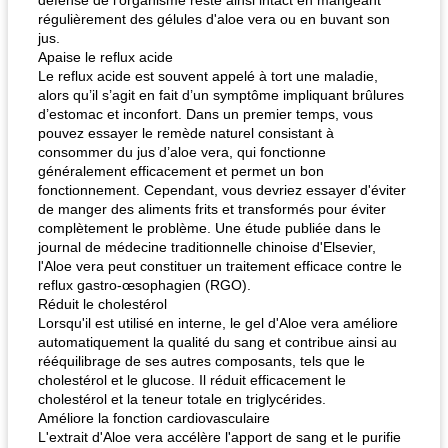
défense de l'organisme reste ainsi intact en mangeant
régulièrement des gélules d'aloe vera ou en buvant son
jus.
Apaise le reflux acide
Le reflux acide est souvent appelé à tort une maladie,
alors qu’il s’agit en fait d’un symptôme impliquant brûlures
d’estomac et inconfort. Dans un premier temps, vous
pouvez essayer le remède naturel consistant à
consommer du jus d’aloe vera, qui fonctionne
généralement efficacement et permet un bon
fonctionnement. Cependant, vous devriez essayer d'éviter
de manger des aliments frits et transformés pour éviter
complètement le problème. Une étude publiée dans le
journal de médecine traditionnelle chinoise d'Elsevier,
l'Aloe vera peut constituer un traitement efficace contre le
reflux gastro-œsophagien (RGO).
Réduit le cholestérol
Lorsqu'il est utilisé en interne, le gel d'Aloe vera améliore
automatiquement la qualité du sang et contribue ainsi au
rééquilibrage de ses autres composants, tels que le
cholestérol et le glucose. Il réduit efficacement le
cholestérol et la teneur totale en triglycérides.
Améliore la fonction cardiovasculaire
L'extrait d'Aloe vera accélère l'apport de sang et le purifie