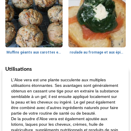
Muffins géants aux carottes et à la banane de Nif
roulade au fromage et aux épinards
Utilisations
Marques de confiance: recettes et
30
min
Viande et volaille
55
min
astuces
L'Aloe vera est une plante succulente aux multiples
utilisations étonnantes. Ses avantages sont généralement
obtenus en cassant une tige pour en extraire la substance
semblable à un gel; il est ensuite appliqué localement sur
la peau et les cheveux ou ingéré. Le gel peut également
être combiné avec d'autres ingrédients naturels pour faire
partie de votre routine de santé ou de beauté.
De la poudre d'Aloe vera est également ajoutée aux
lotions, laques pour les cheveux, crèmes, huile de
fiesta tostadas
le méga's jopp joes
puériculture, suppléments nutritionnels et produits de soin