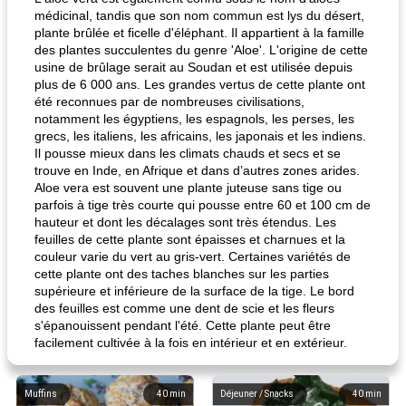
médicinal, tandis que son nom commun est lys du désert,
plante brûlée et ficelle d'éléphant. Il appartient à la famille
des plantes succulentes du genre 'Aloe'. L'origine de cette
usine de brûlage serait au Soudan et est utilisée depuis
plus de 6 000 ans. Les grandes vertus de cette plante ont
été reconnues par de nombreuses civilisations,
notamment les égyptiens, les espagnols, les perses, les
grecs, les italiens, les africains, les japonais et les indiens.
Il pousse mieux dans les climats chauds et secs et se
trouve en Inde, en Afrique et dans d’autres zones arides.
Aloe vera est souvent une plante juteuse sans tige ou
parfois à tige très courte qui pousse entre 60 et 100 cm de
hauteur et dont les décalages sont très étendus. Les
feuilles de cette plante sont épaisses et charnues et la
couleur varie du vert au gris-vert. Certaines variétés de
cette plante ont des taches blanches sur les parties
supérieure et inférieure de la surface de la tige. Le bord
des feuilles est comme une dent de scie et les fleurs
s'épanouissent pendant l'été. Cette plante peut être
facilement cultivée à la fois en intérieur et en extérieur.
Muffins
40
min
Déjeuner / Snacks
40
min