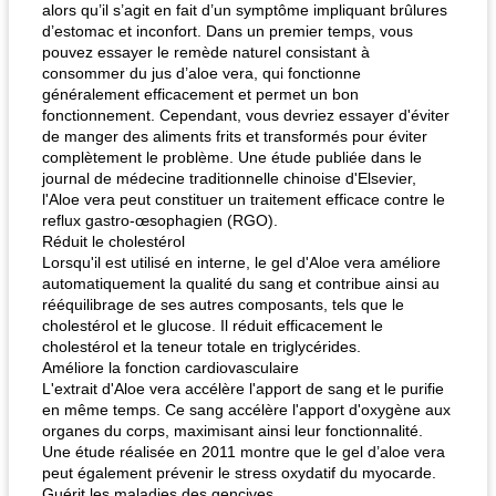
alors qu’il s’agit en fait d’un symptôme impliquant brûlures
d’estomac et inconfort. Dans un premier temps, vous
pouvez essayer le remède naturel consistant à
consommer du jus d’aloe vera, qui fonctionne
généralement efficacement et permet un bon
fonctionnement. Cependant, vous devriez essayer d'éviter
de manger des aliments frits et transformés pour éviter
complètement le problème. Une étude publiée dans le
journal de médecine traditionnelle chinoise d'Elsevier,
l'Aloe vera peut constituer un traitement efficace contre le
reflux gastro-œsophagien (RGO).
Réduit le cholestérol
Lorsqu'il est utilisé en interne, le gel d'Aloe vera améliore
automatiquement la qualité du sang et contribue ainsi au
rééquilibrage de ses autres composants, tels que le
cholestérol et le glucose. Il réduit efficacement le
cholestérol et la teneur totale en triglycérides.
Améliore la fonction cardiovasculaire
L'extrait d'Aloe vera accélère l'apport de sang et le purifie
en même temps. Ce sang accélère l'apport d'oxygène aux
organes du corps, maximisant ainsi leur fonctionnalité.
Une étude réalisée en 2011 montre que le gel d’aloe vera
peut également prévenir le stress oxydatif du myocarde.
Guérit les maladies des gencives