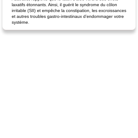
laxatifs étonnants. Ainsi, il guérit le syndrome du côlon
quinoa petit déjeuner méditerranéen
poitrines de poulet grillées de jenny
irritable (SII) et empêche la constipation, les excroissances
et autres troubles gastro-intestinaux d’endommager votre
système.