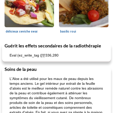
délicieux ceviche swai
basilic roui
Guérit les effets secondaires de la radiothérapie
Déjeuner / Snacks
65
min
30
min
Eval (ez_write_tag ([![!336,280
Soins de la peau
L'Aloe a été utilisé pour les maux de peau depuis les
temps anciens. Le gel intérieur pur extrait de la feuille
d'aloès est le meilleur remède naturel contre les abrasions
de la peau et contribue également à atténuer les
pois chiches rôtis aux épices
amandes au cheddar rôti
symptômes du vieillissement cutané. De nombreux
produits de soin de la peau et des soins personnels,
articles de toilette et cosmétiques comprennent des
extraits d'aloès. En fait, si vous avez sa plante à la maison,