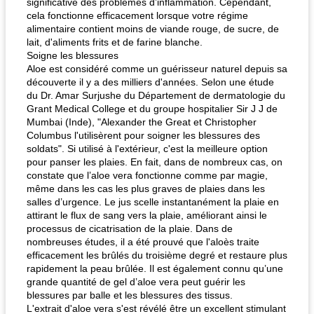
significative des problèmes d’inflammation. Cependant,
cela fonctionne efficacement lorsque votre régime
alimentaire contient moins de viande rouge, de sucre, de
lait, d'aliments frits et de farine blanche.
Soigne les blessures
Aloe est considéré comme un guérisseur naturel depuis sa
découverte il y a des milliers d'années. Selon une étude
du Dr. Amar Surjushe du Département de dermatologie du
Grant Medical College et du groupe hospitalier Sir J J de
Mumbai (Inde), "Alexander the Great et Christopher
Columbus l'utilisèrent pour soigner les blessures des
soldats". Si utilisé à l'extérieur, c'est la meilleure option
pour panser les plaies. En fait, dans de nombreux cas, on
constate que l’aloe vera fonctionne comme par magie,
même dans les cas les plus graves de plaies dans les
salles d’urgence. Le jus scelle instantanément la plaie en
attirant le flux de sang vers la plaie, améliorant ainsi le
processus de cicatrisation de la plaie. Dans de
nombreuses études, il a été prouvé que l'aloès traite
efficacement les brûlés du troisième degré et restaure plus
rapidement la peau brûlée. Il est également connu qu’une
grande quantité de gel d’aloe vera peut guérir les
blessures par balle et les blessures des tissus.
L'extrait d'aloe vera s'est révélé être un excellent stimulant