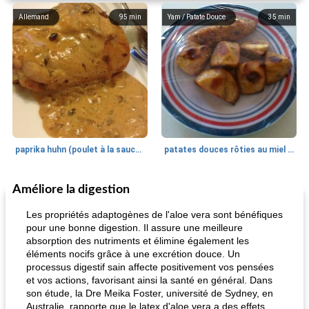
Allemand
95
min
Yam / Patate Douce
35
min
paprika huhn (poulet à la sauce paprika).
patates douces rôties au miel / kumara
Améliore la digestion
Petit déjeuner et brunch
25
min
Viande et volaille
45
min
Les propriétés adaptogènes de l'aloe vera sont bénéfiques
pour une bonne digestion. Il assure une meilleure
absorption des nutriments et élimine également les
éléments nocifs grâce à une excrétion douce. Un
processus digestif sain affecte positivement vos pensées
et vos actions, favorisant ainsi la santé en général. Dans
son étude, la Dre Meika Foster, université de Sydney, en
Australie, rapporte que le latex d'aloe vera a des effets