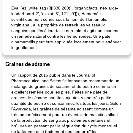
Eval (ez_write_tag ([![!336 280)], 'organicfacts_net-large-
leaderboard-2', 'ezslot_6', 121, '0'])); Hamamélis,
scientifiquement connu sous le nom de Hamamelis
virginiana , a la propriété de rétrécir les vaisseaux
sanguins gonflés à leur taille normale et agit donc comme
un remède naturel contre les hémorroïdes. Une pâte
d'hamamélis peut être appliquée localement pour atténuer
le gonflement.
Graines de sésame
Un rapport de 2016 publié dans le Journal of
Pharmaceutical and Scientific Innovation recommande un
mélange de graines de sésame et de beurre comme un
excellent remède pour les piles. Faites une pâte de
graines de sésame bouillies, ajoutez-y une très petite
quantité de beurre et consommez-les tous les jours. Selon
l'Ayurveda, les graines de sésame agissent comme un
très bon médicament pour un éventail de maladies allant
de la production de sang aux problèmes dentaires et
brûlures en passant par la régulation du cycle menstruel
de la femme et le traitement des hémorroïdes.