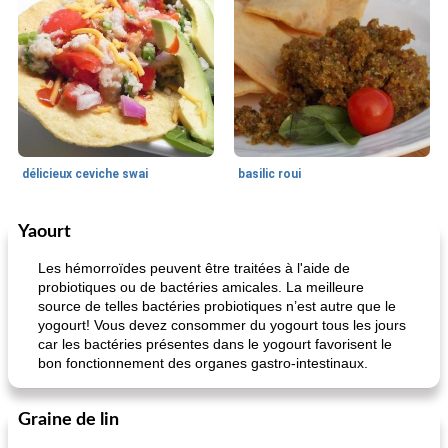
délicieux ceviche swai
basilic roui
Yaourt
Déjeuner / Snacks
65
min
30
min
Les hémorroïdes peuvent être traitées à l'aide de
probiotiques ou de bactéries amicales. La meilleure
source de telles bactéries probiotiques n’est autre que le
yogourt! Vous devez consommer du yogourt tous les jours
car les bactéries présentes dans le yogourt favorisent le
bon fonctionnement des organes gastro-intestinaux.
Graine de lin
pois chiches rôtis aux épices
amandes au cheddar rôti