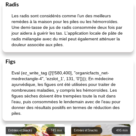
Radis
Les radis sont considérés comme l’un des meilleurs
remèdes à la maison pour les piles ou les hémorroïdes.
Une demi-tasse de jus de radis consommée deux fois par
jour aidera à guérir les tas. L'application locale de pâte de
radis mélangée avec du miel peut également atténuer la
douleur associée aux piles.
Figs
Eval (ez_write_tag ([![!580,400], "organicfacts_net-
medrectangle-4", 'ezslot_1', 131, '0']))); En médecine
ayurvédique, les figues ont été utilisées pour traiter de
nombreuses maladies, y compris les hémorroïdes. Les
figues sèches doivent être trempées toute la nuit dans
l’eau, puis consommées le lendemain avec de l’eau pour
donner des résultats positifs en termes de réduction des
piles.
Entrées et Snacks
145
min
Entrées et Snacks
495
min