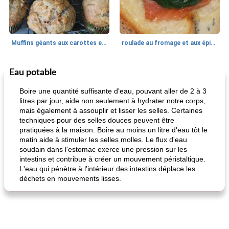
Muffins géants aux carottes et à la banane de Nif
roulade au fromage et aux épinards
Eau potable
Marques de confiance: recettes et
30
min
Viande et volaille
55
min
astuces
Boire une quantité suffisante d'eau, pouvant aller de 2 à 3
litres par jour, aide non seulement à hydrater notre corps,
mais également à assouplir et lisser les selles. Certaines
techniques pour des selles douces peuvent être
pratiquées à la maison. Boire au moins un litre d'eau tôt le
matin aide à stimuler les selles molles. Le flux d'eau
soudain dans l'estomac exerce une pression sur les
intestins et contribue à créer un mouvement péristaltique.
L'eau qui pénètre à l'intérieur des intestins déplace les
fiesta tostadas
le méga's jopp joes
déchets en mouvements lisses.