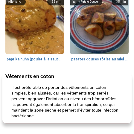
Allemand
95
min
Yam / Patate Douce
35
min
paprika huhn (poulet à la sauce paprika).
patates douces rôties au miel / kumara
Vêtements en coton
Petit déjeuner et brunch
25
min
Viande et volaille
45
min
Il est préférable de porter des vêtements en coton
simples, bien ajustés, car les vêtements trop serrés
peuvent aggraver l'irritation au niveau des hémorroïdes.
Ils peuvent également absorber la transpiration, ce qui
maintient la zone sèche et permet d'éviter toute infection
bactérienne.
quinoa petit déjeuner méditerranéen
poitrines de poulet grillées de jenny