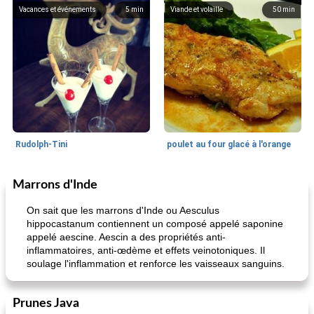
Vacances et événements
5
min
Viande et volaille
50
min
Rudolph-Tini
poulet au four glacé à l'orange
Marrons d'Inde
Alimentation saine
10
min
Vacances et événements
0
min
On sait que les marrons d'Inde ou Aesculus
hippocastanum contiennent un composé appelé saponine
appelé aescine. Aescin a des propriétés anti-
inflammatoires, anti-œdème et effets veinotoniques. Il
soulage l'inflammation et renforce les vaisseaux sanguins.
Prunes Java