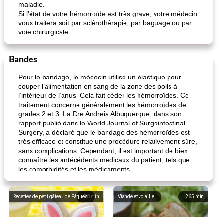
maladie.
Si l'état de votre hémorroïde est très grave, votre médecin
vous traitera soit par sclérothérapie, par baguage ou par
voie chirurgicale.
Bandes
Pour le bandage, le médecin utilise un élastique pour
couper l’alimentation en sang de la zone des poils à
l’intérieur de l’anus. Cela fait céder les hémorroïdes. Ce
traitement concerne généralement les hémorroïdes de
grades 2 et 3. La Dre Andreia Albuquerque, dans son
rapport publié dans le World Journal of Surgointestinal
Surgery, a déclaré que le bandage des hémorroïdes est
très efficace et constitue une procédure relativement sûre,
sans complications. Cependant, il est important de bien
connaître les antécédents médicaux du patient, tels que
les comorbidités et les médicaments.
Recettes de petit gâteau de Pâques
80
min
Viande et volaille
265
min