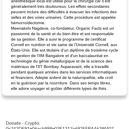
anesthésique local est utilisé pour la chirurgie car il est
généralement très douloureux. Les effets secondaires
peuvent inclure des difficultés à évacuer les infections des
selles et des voies urinaires. Cette procédure est appelée
hémorroïdectomie.
Meenakshi Nagdeve, co-fondateur, Organic Facts est un
passionné de la santé et du bien-être et est responsable
de sa gestion. Elle a suivi le programme de certificat
Cornell en nutrition et vie saine de l'Université Cornell, aux
États-Unis. Elle est titulaire d'un diplôme de troisième cycle
en gestion de l'IIM Bangalore et d'un baccalauréat en
technologie du génie métallurgique et de la science des
matériaux de l'IIT Bombay. Auparavant, elle a travaillé
pendant quelques années dans les services informatiques
et financiers. Adepte ardent de la naturopathie, elle croit
en la guérison par la nourriture. Dans ses temps libres,
elle adore voyager et goûter différents types de thés.
Donate - Crypto:
0x742DF91e06acb998e03F1313a692FFBA4638f407