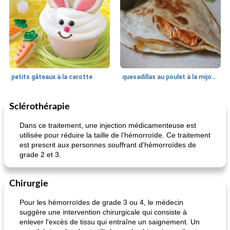
petits gâteaux à la carotte
quesadillas au poulet à la mijoteuse
Sclérothérapie
50
min
<4 heures
65
min
Dans ce traitement, une injection médicamenteuse est
utilisée pour réduire la taille de l’hémorroïde. Ce traitement
est prescrit aux personnes souffrant d'hémorroïdes de
grade 2 et 3.
Chirurgie
Pour les hémorroïdes de grade 3 ou 4, le médecin
frittata au poulet
confiture de habanero à la pêche
suggère une intervention chirurgicale qui consiste à
enlever l'excès de tissu qui entraîne un saignement. Un