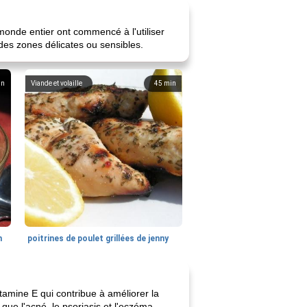
monde entier ont commencé à l'utiliser
des zones délicates ou sensibles.
in
Viande et volaille
45
min
n
poitrines de poulet grillées de jenny
itamine E qui contribue à améliorer la
ue l'acné, le psoriasis et l'eczéma.