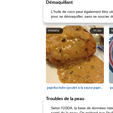
Démaquillant
L'huile de coco peut également être u
pour se démaquiller, sans se soucier d
Allemand
95
min
Y
paprika huhn (poulet à la sauce paprika).
Troubles de la peau
Selon l'USDA, la base de données nation
santé de la peau. On prétend que l'hui