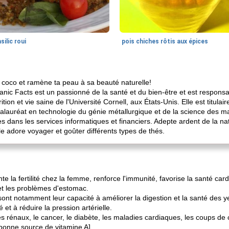
silic roui
pois chiches rôtis aux épices
e coco et ramène ta peau à sa beauté naturelle!
c Facts est un passionné de la santé et du bien-être et est responsabl
tion et vie saine de l'Université Cornell, aux États-Unis. Elle est titula
calauréat en technologie du génie métallurgique et de la science des m
s dans les services informatiques et financiers. Adepte ardent de la nat
lle adore voyager et goûter différents types de thés.
e la fertilité chez la femme, renforce l'immunité, favorise la santé ca
et les problèmes d'estomac.
ont notamment leur capacité à améliorer la digestion et la santé des yeu
 et à réduire la pression artérielle.
es rénaux, le cancer, le diabète, les maladies cardiaques, les coups d
bonne source de vitamine A].