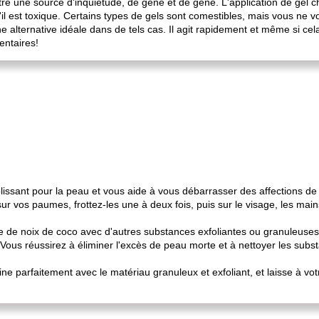
re une source d'inquiétude, de gêne et de gêne. L'application de gel ch
l est toxique. Certains types de gels sont comestibles, mais vous ne v
e alternative idéale dans de tels cas. Il agit rapidement et même si cel
ntaires!
plissant pour la peau et vous aide à vous débarrasser des affections d
ur vos paumes, frottez-les une à deux fois, puis sur le visage, les mains
ile de noix de coco avec d'autres substances exfoliantes ou granuleuses
 Vous réussirez à éliminer l'excès de peau morte et à nettoyer les subs
ine parfaitement avec le matériau granuleux et exfoliant, et laisse à v