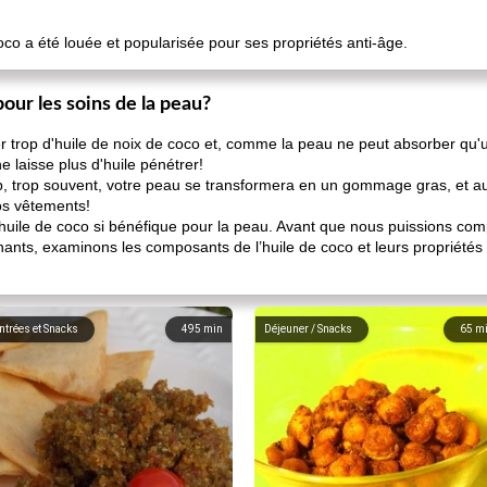
coco a été louée et popularisée pour ses propriétés anti-âge.
our les soins de la peau?
ser trop d'huile de noix de coco et, comme la peau ne peut absorber qu'
e laisse plus d'huile pénétrer!
rop, trop souvent, votre peau se transformera en un gommage gras, et au
vos vêtements!
l'huile de coco si bénéfique pour la peau. Avant que nous puissions c
ants, examinons les composants de l’huile de coco et leurs propriétés r
ntrées et Snacks
495
min
Déjeuner / Snacks
65
m