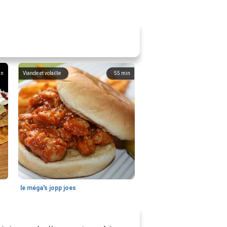
in
Viande et volaille
55
min
le méga's jopp joes