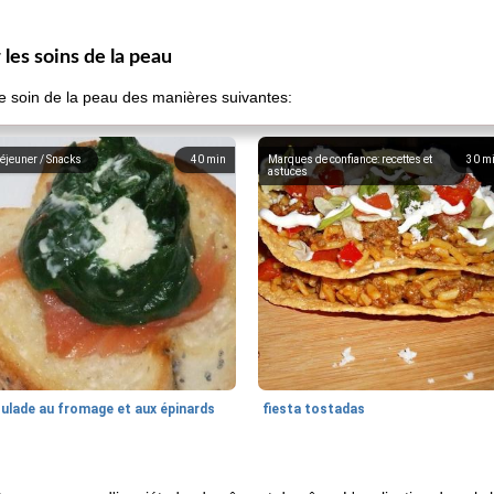
les soins de la peau
 le soin de la peau des manières suivantes:
éjeuner / Snacks
40
min
Marques de confiance: recettes et
30
m
astuces
oulade au fromage et aux épinards
fiesta tostadas