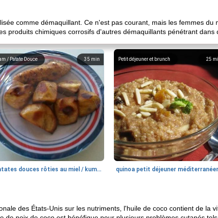
tilisée comme démaquillant. Ce n'est pas courant, mais les femmes du 
es produits chimiques corrosifs d'autres démaquillants pénétrant dans 
am / Patate Douce
35
min
Petit déjeuner et brunch
25
m
patates douces rôties au miel / kumara
quinoa petit déjeuner méditerranée
ale des États-Unis sur les nutriments, l'huile de coco contient de la v
le de noix de coco est bénéfique pour plusieurs problèmes cutanés tels q