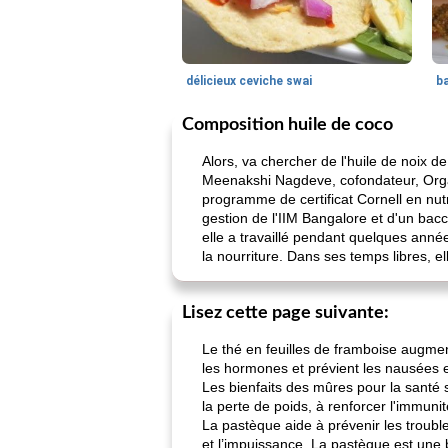
délicieux ceviche swai
ba
Composition huile de coco
Alors, va chercher de l'huile de noix d
Meenakshi Nagdeve, cofondateur, Organi
programme de certificat Cornell en nutri
gestion de l'IIM Bangalore et d'un bac
elle a travaillé pendant quelques année
la nourriture. Dans ses temps libres, e
Lisez cette page suivante:
Le thé en feuilles de framboise augment
les hormones et prévient les nausées 
Les bienfaits des mûres pour la santé s
la perte de poids, à renforcer l'immunité
La pastèque aide à prévenir les troubl
et l’impuissance. La pastèque est une 