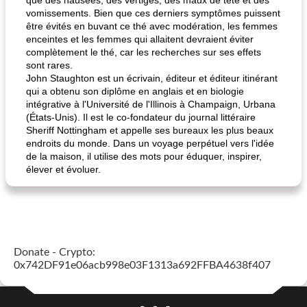
que des nausées, des vertiges, des maux de tête et des
vomissements. Bien que ces derniers symptômes puissent
être évités en buvant ce thé avec modération, les femmes
enceintes et les femmes qui allaitent devraient éviter
complètement le thé, car les recherches sur ses effets
sont rares.
John Staughton est un écrivain, éditeur et éditeur itinérant
qui a obtenu son diplôme en anglais et en biologie
intégrative à l'Université de l'Illinois à Champaign, Urbana
(États-Unis). Il est le co-fondateur du journal littéraire
Sheriff Nottingham et appelle ses bureaux les plus beaux
endroits du monde. Dans un voyage perpétuel vers l'idée
de la maison, il utilise des mots pour éduquer, inspirer,
élever et évoluer.
Donate - Crypto:
0x742DF91e06acb998e03F1313a692FFBA4638f407