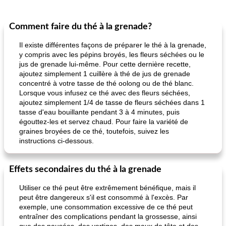
Comment faire du thé à la grenade?
Déjeuner / Snacks
65
min
30
min
Il existe différentes façons de préparer le thé à la grenade,
y compris avec les pépins broyés, les fleurs séchées ou le
jus de grenade lui-même. Pour cette dernière recette,
ajoutez simplement 1 cuillère à thé de jus de grenade
concentré à votre tasse de thé oolong ou de thé blanc.
Lorsque vous infusez ce thé avec des fleurs séchées,
ajoutez simplement 1/4 de tasse de fleurs séchées dans 1
tasse d'eau bouillante pendant 3 à 4 minutes, puis
égouttez-les et servez chaud. Pour faire la variété de
pois chiches rôtis aux épices
amandes au cheddar rôti
graines broyées de ce thé, toutefois, suivez les
instructions ci-dessous.
Effets secondaires du thé à la grenade
Utiliser ce thé peut être extrêmement bénéfique, mais il
peut être dangereux s'il est consommé à l'excès. Par
exemple, une consommation excessive de ce thé peut
entraîner des complications pendant la grossesse, ainsi