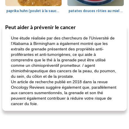
paprika huhn (poulet à la sauce paprika).
patates douces rôties au miel / kumara
Peut aider à prévenir le cancer
Petit déjeuner et brunch
25
min
Viande et volaille
45
min
Une étude réalisée par des chercheurs de l'Université de
l'Alabama à Birmingham a également montré que les
extraits de grenade présentent des propriétés anti-
proliférantes et anti-tumorigènes, ce qui aide à
comprendre que le thé à la grenade peut être utilisé
comme un chimiopréventif prometteur. / agent
chimiothérapeutique des cancers de la peau, du poumon,
du sein, du côlon et de la prostate.
Un article de recherche publié en 2018 dans la revue
quinoa petit déjeuner méditerranéen
poitrines de poulet grillées de jenny
Oncology Reviews suggère également que, parallèlement
aux cancers susmentionnés, la grenade et son thé
peuvent également contribuer à réduire votre risque de
cancer du foie.