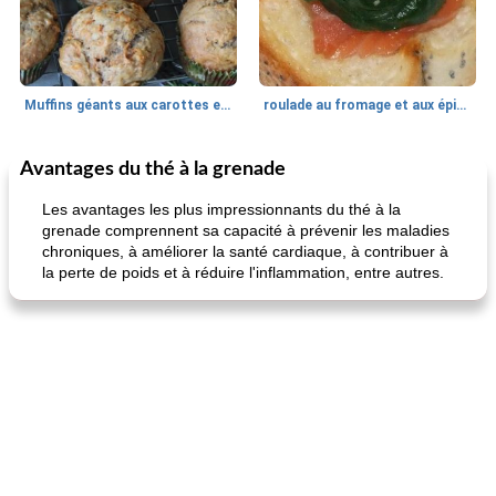
Muffins géants aux carottes et à la banane de Nif
roulade au fromage et aux épinards
Avantages du thé à la grenade
Marques de confiance: recettes et
30
min
Viande et volaille
55
min
astuces
Les avantages les plus impressionnants du thé à la
grenade comprennent sa capacité à prévenir les maladies
chroniques, à améliorer la santé cardiaque, à contribuer à
la perte de poids et à réduire l'inflammation, entre autres.
fiesta tostadas
le méga's jopp joes