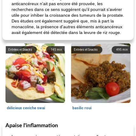
anticancéreux n'ait pas encore été prouvée, les
recherches dans ce sens suggèrent qu'il pourrait s'avérer
utile pour inhiber la croissance des tumeurs de la prostate.
Des études ont également suggéré que, mis à part la
monacoline, la présence d'autres éléments anticancéreux
avait également été détectée dans la levure de riz rouge.
Entrées et Snacks
145
min
Entrées et Snacks
495
min
délicieux ceviche swai
basilic roui
Apaise l'inflammation
Déjeuner / Snacks
65
min
30
min