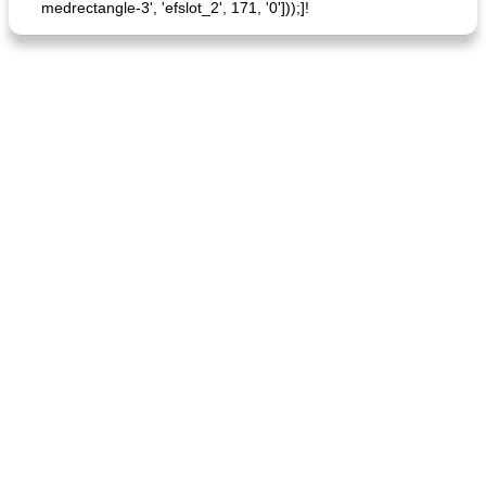
medrectangle-3', 'efslot_2', 171, '0']));]!
quinoa petit déjeuner méditerranéen
poitrines de poulet grillées de jenny