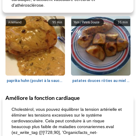
d'athérosclérose.
Allemand
95
min
Yam / Patate Douce
35
min
paprika huhn (poulet à la sauce paprika).
patates douces rôties au miel / kumara
Améliore la fonction cardiaque
Petit déjeuner et brunch
25
min
Viande et volaille
45
min
Cholestérol, vous pouvez équilibrer la tension artérielle et
éliminer les tensions excessives sur le système
cardiovasculaire. Cela peut conduire à un risque
beaucoup plus faible de maladies coronariennes.eval
(ez_write_tag ([![!728,90], 'Organicfacts_net-