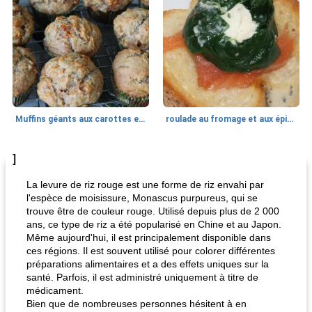
Muffins géants aux carottes et à la banane de Nif
roulade au fromage et aux épinards
]
Marques de confiance: recettes et
30
min
Viande et volaille
55
min
astuces
La levure de riz rouge est une forme de riz envahi par
l'espèce de moisissure, Monascus purpureus, qui se
trouve être de couleur rouge. Utilisé depuis plus de 2 000
ans, ce type de riz a été popularisé en Chine et au Japon.
Même aujourd'hui, il est principalement disponible dans
ces régions. Il est souvent utilisé pour colorer différentes
préparations alimentaires et a des effets uniques sur la
santé. Parfois, il est administré uniquement à titre de
médicament.
fiesta tostadas
le méga's jopp joes
Bien que de nombreuses personnes hésitent à en