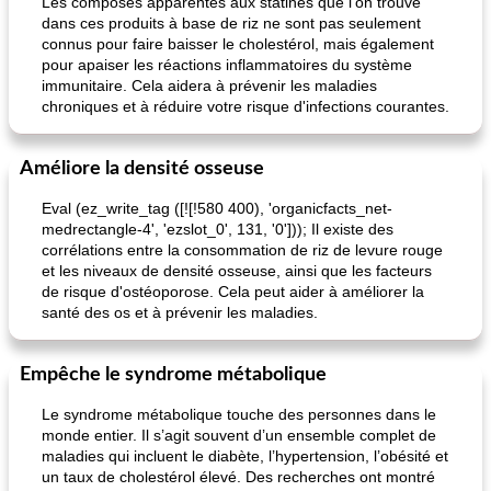
Les composés apparentés aux statines que l'on trouve
dans ces produits à base de riz ne sont pas seulement
connus pour faire baisser le cholestérol, mais également
pour apaiser les réactions inflammatoires du système
immunitaire. Cela aidera à prévenir les maladies
chroniques et à réduire votre risque d'infections courantes.
Améliore la densité osseuse
pois chiches rôtis aux épices
amandes au cheddar rôti
Eval (ez_write_tag ([![!580 400), 'organicfacts_net-
medrectangle-4', 'ezslot_0', 131, '0'])); Il existe des
corrélations entre la consommation de riz de levure rouge
et les niveaux de densité osseuse, ainsi que les facteurs
de risque d'ostéoporose. Cela peut aider à améliorer la
santé des os et à prévenir les maladies.
Empêche le syndrome métabolique
Le syndrome métabolique touche des personnes dans le
monde entier. Il s’agit souvent d’un ensemble complet de
maladies qui incluent le diabète, l’hypertension, l’obésité et
un taux de cholestérol élevé. Des recherches ont montré