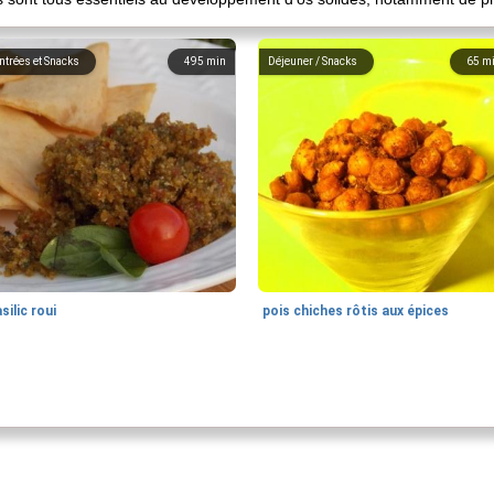
ntrées et Snacks
495
min
Déjeuner / Snacks
65
m
silic roui
pois chiches rôtis aux épices