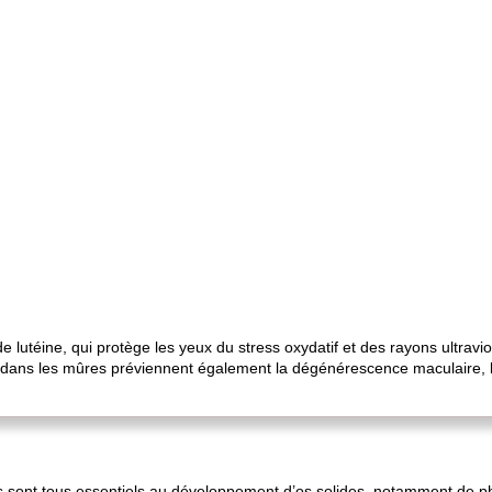
 lutéine, qui protège les yeux du stress oxydatif et des rayons ultravi
 dans les mûres préviennent également la dégénérescence maculaire, la
 sont tous essentiels au développement d’os solides, notamment de p