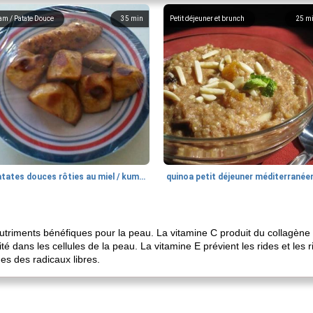
am / Patate Douce
35
min
Petit déjeuner et brunch
25
m
patates douces rôties au miel / kumara
quinoa petit déjeuner méditerranée
iments bénéfiques pour la peau. La vitamine C produit du collagène to
idité dans les cellules de la peau. La vitamine E prévient les rides et les
s des radicaux libres.