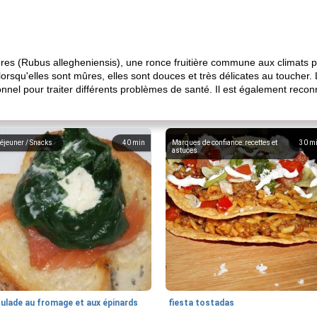
res (Rubus allegheniensis), une ronce fruitière commune aux climats pl
lorsqu'elles sont mûres, elles sont douces et très délicates au toucher. 
nel pour traiter différents problèmes de santé. Il est également reconn
éjeuner / Snacks
40
min
Marques de confiance: recettes et
30
m
astuces
oulade au fromage et aux épinards
fiesta tostadas