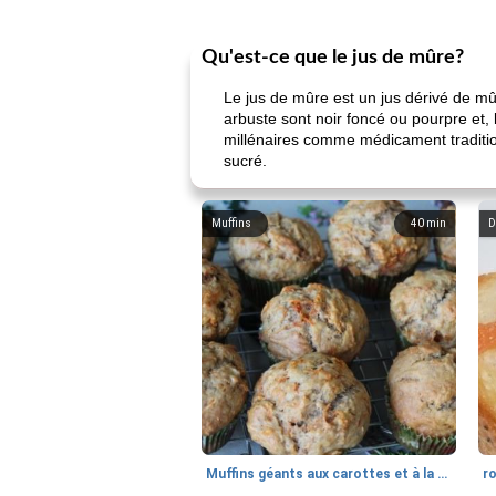
Qu'est-ce que le jus de mûre?
Le jus de mûre est un jus dérivé de mû
arbuste sont noir foncé ou pourpre et, 
millénaires comme médicament tradition
sucré.
Muffins
40
min
D
Muffins géants aux carottes et à la banane de Nif
r