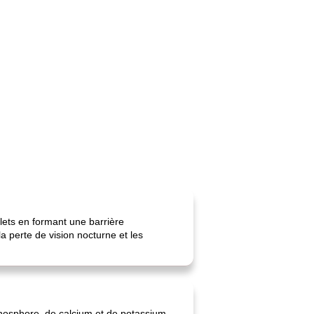
olets en formant une barrière
 perte de vision nocturne et les
hosphore, de calcium et de potassium.