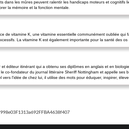
 dans les mûres peuvent ralentir les handicaps moteurs et cognitifs l
rer la mémoire et la fonction mentale.
rce de vitamine K, une vitamine essentielle communément oubliée qui f
xcessifs. La vitamine K est également importante pour la santé des os e
et éditeur itinérant qui a obtenu ses diplômes en anglais et en biologie in
le co-fondateur du journal littéraire Sheriff Nottingham et appelle ses
rs l'idée de chez lui, il utilise des mots pour éduquer, inspirer, éleve
cb998e03F1313a692FFBA4638f407