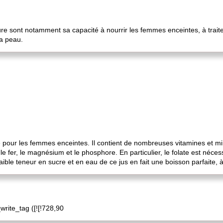
e sont notamment sa capacité à nourrir les femmes enceintes, à traiter 
la peau.
 pour les femmes enceintes. Il contient de nombreuses vitamines et m
, le fer, le magnésium et le phosphore. En particulier, le folate est néc
aible teneur en sucre et en eau de ce jus en fait une boisson parfaite, 
rite_tag ([![!728,90