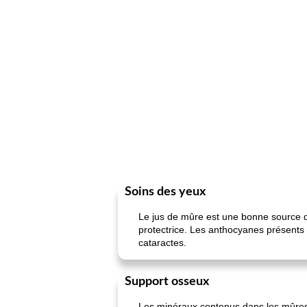
Soins des yeux
Le jus de mûre est une bonne source de
protectrice. Les anthocyanes présents
cataractes.
Support osseux
Les minéraux contenus dans les mûres