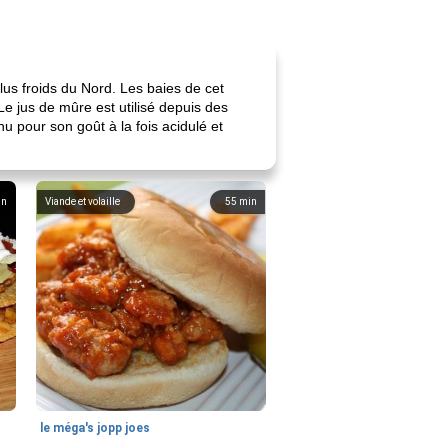
us froids du Nord. Les baies de cet
Le jus de mûre est utilisé depuis des
u pour son goût à la fois acidulé et
in
Viande et volaille
55
min
le méga's jopp joes