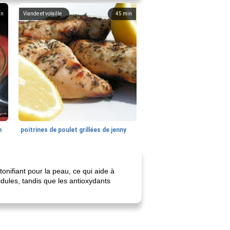
in
Viande et volaille
45
min
n
poitrines de poulet grillées de jenny
nifiant pour la peau, ce qui aide à
 ridules, tandis que les antioxydants