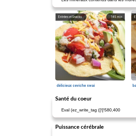
Entrées et Snacks
145
min
E
délicieux ceviche swai
ba
Santé du coeur
Eval (ez_write_tag ([![!580,400
Puissance cérébrale