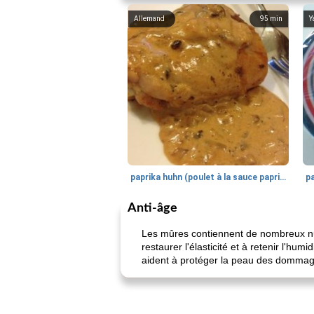
Allemand
95
min
Y
paprika huhn (poulet à la sauce paprika).
Anti-âge
Les mûres contiennent de nombreux nutr
restaurer l'élasticité et à retenir l'hum
aident à protéger la peau des dommage