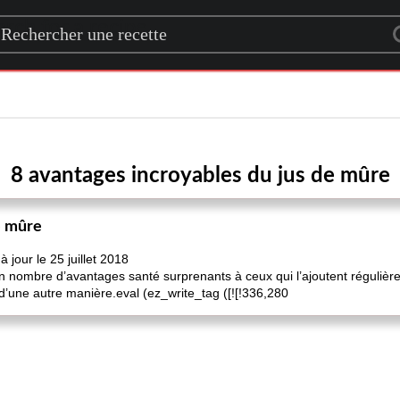
rch for a recipe
8 avantages incroyables du jus de mûre
e mûre
jour le 25 juillet 2018
n nombre d’avantages santé surprenants à ceux qui l’ajoutent régulièr
 d’une autre manière.eval (ez_write_tag ([![!336,280