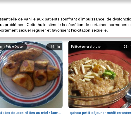
ssentielle de vanille aux patients souffrant d'impuissance, de dysfonctio
eurs problèmes. Cette huile stimule la sécrétion de certaines hormones 
tement sexuel régulier et favorisent l'excitation sexuelle.
am / Patate Douce
35
min
Petit déjeuner et brunch
25
m
patates douces rôties au miel / kumara
quinoa petit déjeuner méditerranée