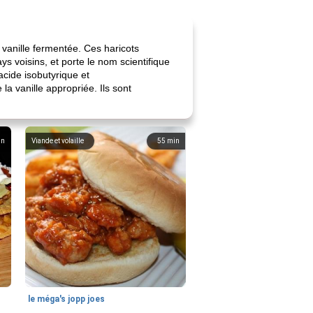
 vanille fermentée. Ces haricots
s voisins, et porte le nom scientifique
'acide isobutyrique et
la vanille appropriée. Ils sont
in
Viande et volaille
55
min
le méga's jopp joes