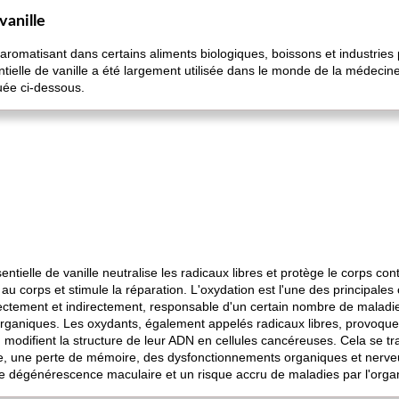
vanille
romatisant dans certains aliments biologiques, boissons et industries
ssentielle de vanille a été largement utilisée dans le monde de la médeci
uée ci-dessous.
ntielle de vanille neutralise les radicaux libres et protège le corps contr
corps et stimule la réparation. L'oxydation est l'une des principales
irectement et indirectement, responsable d'un certain nombre de malad
rganiques. Les oxydants, également appelés radicaux libres, provoquent
ou modifient la structure de leur ADN en cellules cancéreuses. Cela se t
e, une perte de mémoire, des dysfonctionnements organiques et nerveux
 une dégénérescence maculaire et un risque accru de maladies par l'org