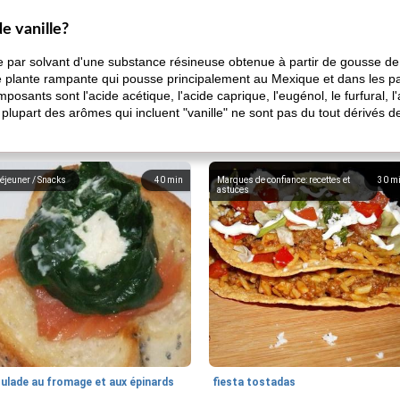
de vanille?
aite par solvant d'une substance résineuse obtenue à partir de gousse de
ne plante rampante qui pousse principalement au Mexique et dans les pay
posants sont l'acide acétique, l'acide caprique, l'eugénol, le furfural, l
plupart des arômes qui incluent "vanille" ne sont pas du tout dérivés de 
éjeuner / Snacks
40
min
Marques de confiance: recettes et
30
m
astuces
oulade au fromage et aux épinards
fiesta tostadas