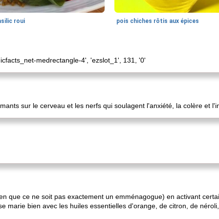
silic roui
pois chiches rôtis aux épices
icfacts_net-medrectangle-4', 'ezslot_1', 131, '0'
mants sur le cerveau et les nerfs qui soulagent l'anxiété, la colère et l'
 (bien que ce ne soit pas exactement un emménagogue) en activant cert
 se marie bien avec les huiles essentielles d'orange, de citron, de nérol