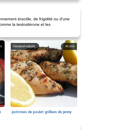
nnement érectile, de frigidité ou d'une
comme la testostérone et les
in
Viande et volaille
45
min
n
poitrines de poulet grillées de jenny