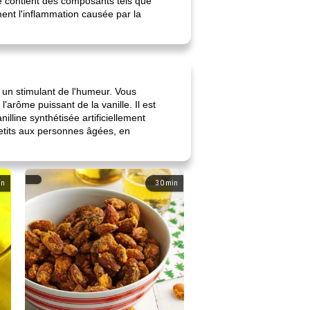
lle contient des composants tels que
ement l'inflammation causée par la
t un stimulant de l'humeur. Vous
'arôme puissant de la vanille. Il est
illine synthétisée artificiellement
etits aux personnes âgées, en
in
30
min