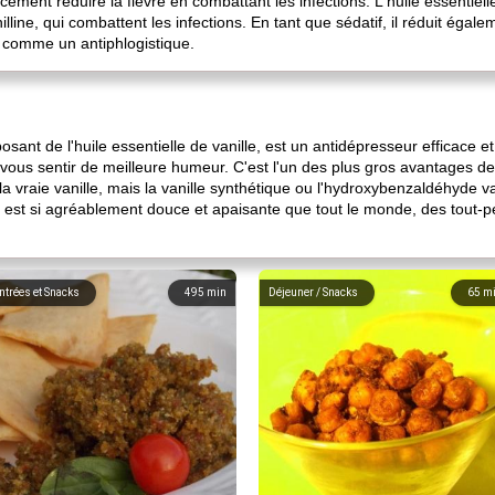
cacement réduire la fièvre en combattant les infections. L'huile essentie
lline, qui combattent les infections. En tant que sédatif, il réduit égal
é comme un antiphlogistique.
ant de l'huile essentielle de vanille, est un antidépresseur efficace e
vous sentir de meilleure humeur. C'est l'un des plus gros avantages de l
la vraie vanille, mais la vanille synthétique ou l'hydroxybenzaldéhyde van
 est si agréablement douce et apaisante que tout le monde, des tout-p
ntrées et Snacks
495
min
Déjeuner / Snacks
65
m