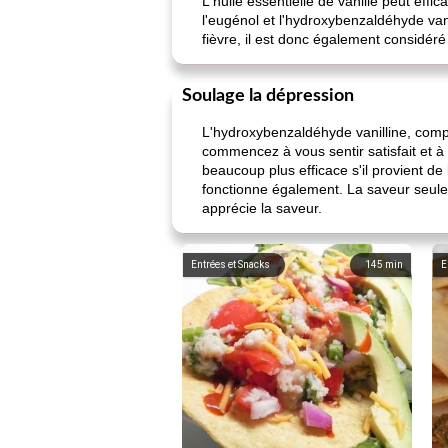
L'huile essentielle de vanille peut effi
l'eugénol et l'hydroxybenzaldéhyde vani
fièvre, il est donc également considér
Soulage la dépression
L'hydroxybenzaldéhyde vanilline, compos
commencez à vous sentir satisfait et à 
beaucoup plus efficace s'il provient de 
fonctionne également. La saveur seule
apprécie la saveur.
Entrées et Snacks
145
min
E