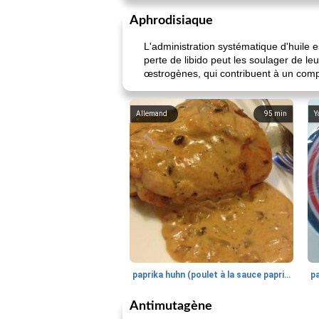
Aphrodisiaque
L'administration systématique d'huile e
perte de libido peut les soulager de l
œstrogènes, qui contribuent à un compor
Allemand
95
min
Y
paprika huhn (poulet à la sauce paprika).
Antimutagène