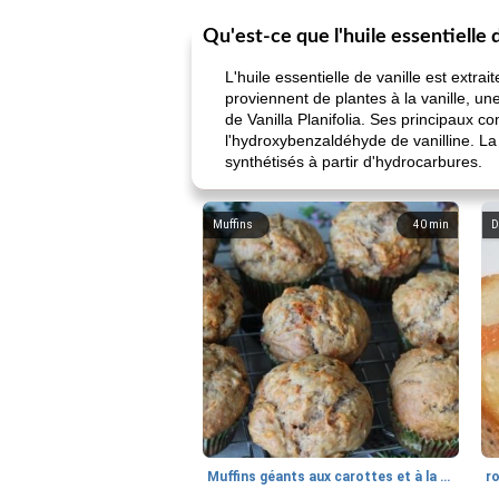
Qu'est-ce que l'huile essentielle 
L'huile essentielle de vanille est extr
proviennent de plantes à la vanille, u
de Vanilla Planifolia. Ses principaux com
l'hydroxybenzaldéhyde de vanilline. La 
synthétisés à partir d'hydrocarbures.
Muffins
40
min
D
Muffins géants aux carottes et à la banane de Nif
r