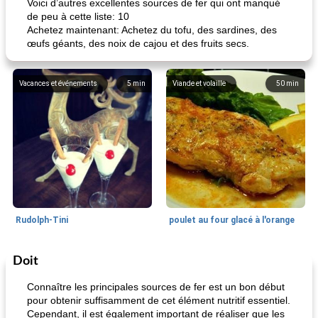
Voici d’autres excellentes sources de fer qui ont manqué
de peu à cette liste: 10
Achetez maintenant: Achetez du tofu, des sardines, des
œufs géants, des noix de cajou et des fruits secs.
Vacances et événements
5
min
Viande et volaille
50
min
Rudolph-Tini
poulet au four glacé à l'orange
Doit
Alimentation saine
10
min
Vacances et événements
0
min
Connaître les principales sources de fer est un bon début
pour obtenir suffisamment de cet élément nutritif essentiel.
Cependant, il est également important de réaliser que les