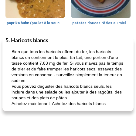
paprika huhn (poulet à la sauce paprika).
patates douces rôties au miel / kumara
5. Haricots blancs
Petit déjeuner et brunch
25
min
Viande et volaille
45
min
Bien que tous les haricots offrent du fer, les haricots
blancs en contiennent le plus. En fait, une portion d'une
tasse contient 7,83 mg de fer. Si vous n'avez pas le temps
de trier et de faire tremper les haricots secs, essayez des
versions en conserve - surveillez simplement la teneur en
sodium.
Vous pouvez déguster des haricots blancs seuls, les
inclure dans une salade ou les ajouter à des ragoûts, des
soupes et des plats de pâtes.
quinoa petit déjeuner méditerranéen
poitrines de poulet grillées de jenny
Achetez maintenant: Achetez des haricots blancs.