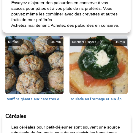
Essayez d’ajouter des palourdes en conserve à vos
sauces pour pâtes et à vos plats de riz préférés. Vous
pouvez même les combiner avec des crevettes et autres
fruits de mer préférés.
Achetez maintenant: Achetez des palourdes en conserve.
Muffins
40
min
Déjeuner / Snacks
40
min
Muffins géants aux carottes et à la banane de Nif
roulade au fromage et aux épinards
Céréales
Marques de confiance: recettes et
30
min
Viande et volaille
55
min
astuces
Les céréales pour petit-déjeuner sont souvent une source
principale de fer, mais vous devez choisir les bons types.