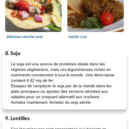
délicieux ceviche swai
basilic roui
8. Soja
Déjeuner / Snacks
65
min
30
min
Le soja est une source de protéines idéale dans les
régimes végétariens, mais ces légumineuses riches en
nutriments conviennent à tout le monde. Une demi-tasse
contient 4,42 mg de fer.
Essayez de remplacer le soja par de la viande dans les
plats principaux ou ajoutez des versions séchées aux
salades pour un croquant alternatif aux croûtons.
Achetez maintenant: Achetez du soja séché.
pois chiches rôtis aux épices
amandes au cheddar rôti
9. Lentilles