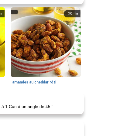
in
30
min
amandes au cheddar rôti
,3 à 1 Cun à un angle de 45 °.