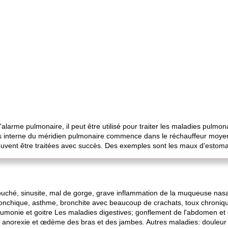
alarme pulmonaire, il peut être utilisé pour traiter les maladies pulmon
s interne du méridien pulmonaire commence dans le réchauffeur moyen 
euvent être traitées avec succès. Des exemples sont les maux d'estom
ouché, sinusite, mal de gorge, grave inflammation de la muqueuse nasal
ronchique, asthme, bronchite avec beaucoup de crachats, toux chroniqu
neumonie et goitre Les maladies digestives; gonflement de l'abdomen 
norexie et œdème des bras et des jambes. Autres maladies: douleur à 