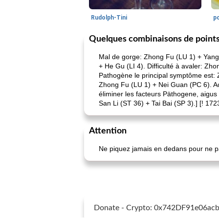
Rudolph-Tini
po
Quelques combinaisons de points
Mal de gorge: Zhong Fu (LU 1) + Yang
+ He Gu (LI 4). Difficulté à avaler: Zho
Pathogène le principal symptôme est: 
Zhong Fu (LU 1) + Nei Guan (PC 6). Ac
éliminer les facteurs Päthogene, aigus
San Li (ST 36) + Tai Bai (SP 3).] [! 17
Attention
Ne piquez jamais en dedans pour ne pa
Donate - Crypto: 0x742DF91e06a