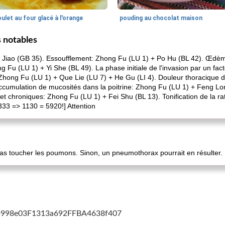
ulet au four glacé à l'orange
pouding au chocolat maison
 notables
 Jiao (GB 35). Essoufflement: Zhong Fu (LU 1) + Po Hu (BL 42). Œdèm
ng Fu (LU 1) + Yi She (BL 49). La phase initiale de l'invasion par un fac
Zhong Fu (LU 1) + Que Lie (LU 7) + He Gu (LI 4). Douleur thoracique d
cumulation de mucosités dans la poitrine: Zhong Fu (LU 1) + Feng Lon
 et chroniques: Zhong Fu (LU 1) + Fei Shu (BL 13). Tonification de la r
2333 => 1130 = 5920!] Attention
s toucher les poumons. Sinon, un pneumothorax pourrait en résulter.
cb998e03F1313a692FFBA4638f407