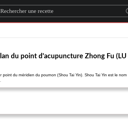
rch for a recipe
ilan du point d'acupuncture Zhong Fu (LU 
r point du méridien du poumon (Shou Tai Yin). Shou Tai Yin est le nom 
.