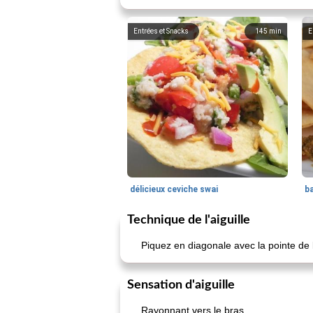
Entrées et Snacks
145
min
E
délicieux ceviche swai
ba
Technique de l'aiguille
Piquez en diagonale avec la pointe de l
Sensation d'aiguille
Rayonnant vers le bras.