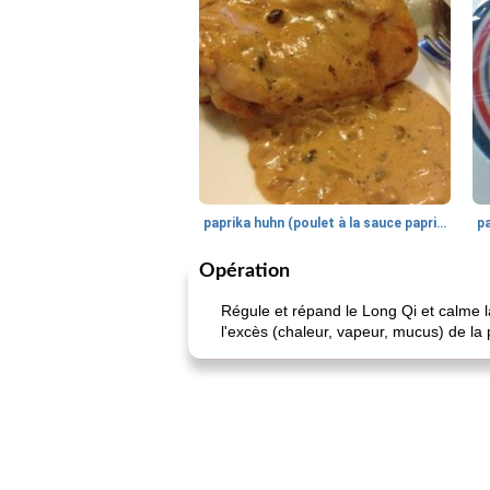
paprika huhn (poulet à la sauce paprika).
Opération
Régule et répand le Long Qi et calme la
l'excès (chaleur, vapeur, mucus) de la 