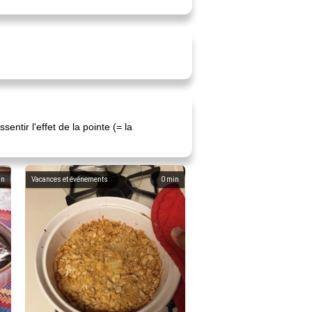
ntir l'effet de la pointe (= la
in
Vacances et événements
0
min