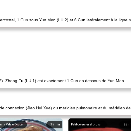
tercostal, 1 Cun sous Yun Men (LU 2) et 6 Cun latéralement à la ligne 
2). Zhong Fu (LU 1) est exactement 1 Cun en dessous de Yun Men.
de connexion (Jiao Hui Xue) du méridien pulmonaire et du méridien de 
am / Patate Douce
35
min
Petit déjeuner et brunch
25
m