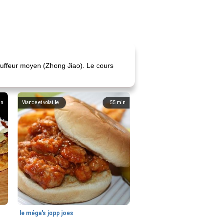
hauffeur moyen (Zhong Jiao). Le cours
in
Viande et volaille
55
min
le méga's jopp joes