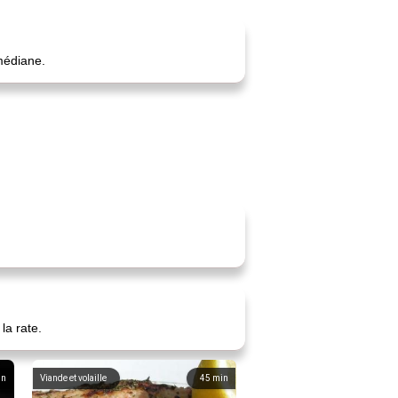
médiane.
la rate.
in
Viande et volaille
45
min