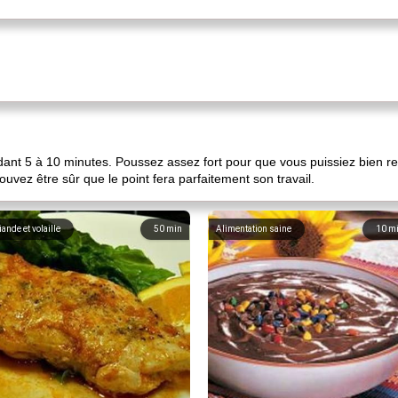
nt 5 à 10 minutes. Poussez assez fort pour que vous puissiez bien resse
pouvez être sûr que le point fera parfaitement son travail.
iande et volaille
50
min
Alimentation saine
10
m