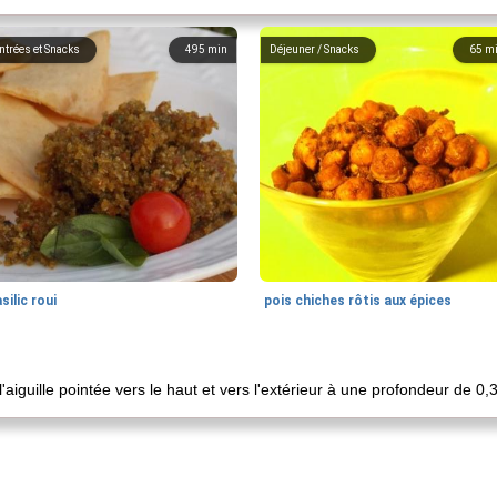
ntrées et Snacks
495
min
Déjeuner / Snacks
65
m
silic roui
pois chiches rôtis aux épices
'aiguille pointée vers le haut et vers l'extérieur à une profondeur de 0