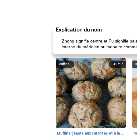
Explication du nom
Zhong signifie centre et Fu signifie p
interne du méridien pulmonaire commen
Muffins
40
min
D
Muffins géants aux carottes et à la banane de Nif
r