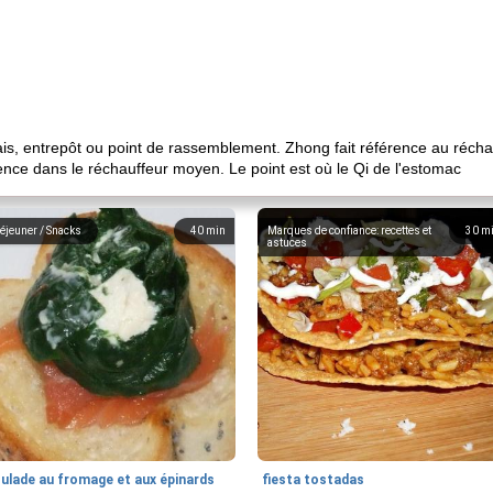
alais, entrepôt ou point de rassemblement. Zhong fait référence au réc
ce dans le réchauffeur moyen. Le point est où le Qi de l'estomac
éjeuner / Snacks
40
min
Marques de confiance: recettes et
30
m
astuces
oulade au fromage et aux épinards
fiesta tostadas