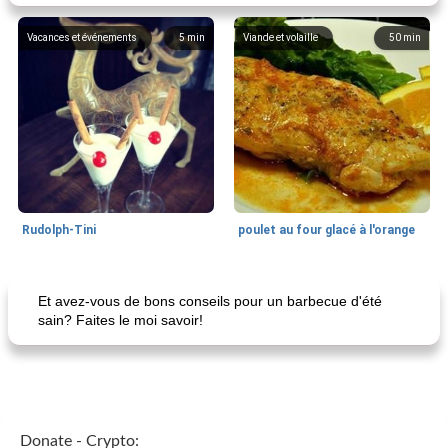
Vacances et événements
5
min
Viande et volaille
50
min
Rudolph-Tini
poulet au four glacé à l'orange
Alimentation saine
10
min
Vacances et événements
0
min
Et avez-vous de bons conseils pour un barbecue d'été
sain? Faites le moi savoir!
Donate - Crypto: