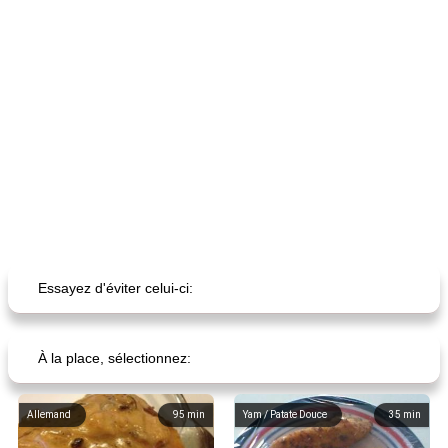
Essayez d'éviter celui-ci:
À la place, sélectionnez:
Allemand
95
min
Yam / Patate Douce
35
min