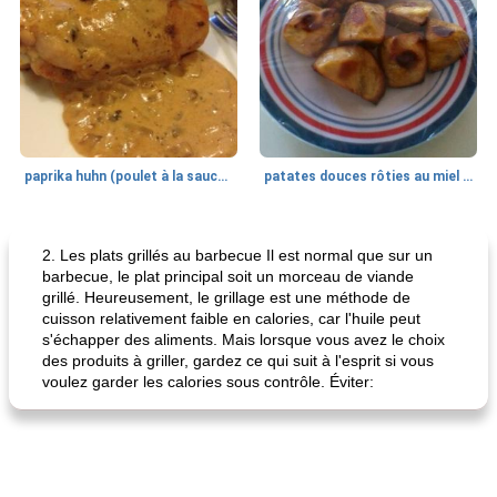
paprika huhn (poulet à la sauce paprika).
patates douces rôties au miel / kumara
Petit déjeuner et brunch
25
min
Viande et volaille
45
min
2. Les plats grillés au barbecue Il est normal que sur un
barbecue, le plat principal soit un morceau de viande
grillé. Heureusement, le grillage est une méthode de
cuisson relativement faible en calories, car l'huile peut
s'échapper des aliments. Mais lorsque vous avez le choix
des produits à griller, gardez ce qui suit à l'esprit si vous
voulez garder les calories sous contrôle. Éviter:
quinoa petit déjeuner méditerranéen
poitrines de poulet grillées de jenny