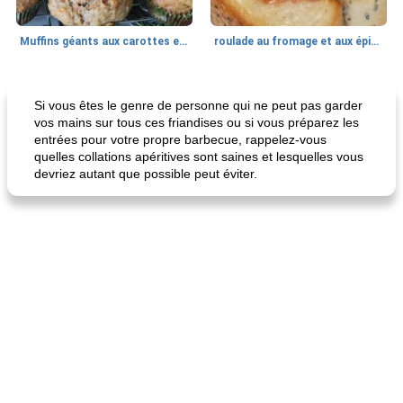
Muffins géants aux carottes et à la banane de Nif
roulade au fromage et aux épinards
Marques de confiance: recettes et
30
min
Viande et volaille
55
min
astuces
Si vous êtes le genre de personne qui ne peut pas garder
vos mains sur tous ces friandises ou si vous préparez les
entrées pour votre propre barbecue, rappelez-vous
quelles collations apéritives sont saines et lesquelles vous
devriez autant que possible peut éviter.
fiesta tostadas
le méga's jopp joes