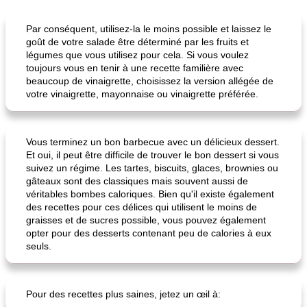
Déjeuner / Snacks
65
min
30
min
Par conséquent, utilisez-la le moins possible et laissez le
goût de votre salade être déterminé par les fruits et
légumes que vous utilisez pour cela. Si vous voulez
toujours vous en tenir à une recette familière avec
beaucoup de vinaigrette, choisissez la version allégée de
votre vinaigrette, mayonnaise ou vinaigrette préférée.
Vous terminez un bon barbecue avec un délicieux dessert.
pois chiches rôtis aux épices
amandes au cheddar rôti
Et oui, il peut être difficile de trouver le bon dessert si vous
suivez un régime. Les tartes, biscuits, glaces, brownies ou
gâteaux sont des classiques mais souvent aussi de
véritables bombes caloriques. Bien qu'il existe également
des recettes pour ces délices qui utilisent le moins de
graisses et de sucres possible, vous pouvez également
opter pour des desserts contenant peu de calories à eux
seuls.
Pour des recettes plus saines, jetez un œil à: