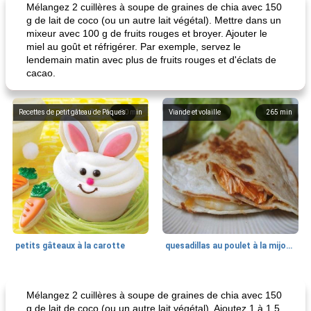
Mélangez 2 cuillères à soupe de graines de chia avec 150
g de lait de coco (ou un autre lait végétal). Mettre dans un
mixeur avec 100 g de fruits rouges et broyer. Ajouter le
miel au goût et réfrigérer. Par exemple, servez le
lendemain matin avec plus de fruits rouges et d'éclats de
cacao.
Recettes de petit gâteau de Pâques
80
min
Viande et volaille
265
min
petits gâteaux à la carotte
quesadillas au poulet à la mijoteuse
50
min
<4 heures
65
min
Mélangez 2 cuillères à soupe de graines de chia avec 150
g de lait de coco (ou un autre lait végétal). Ajoutez 1 à 1,5