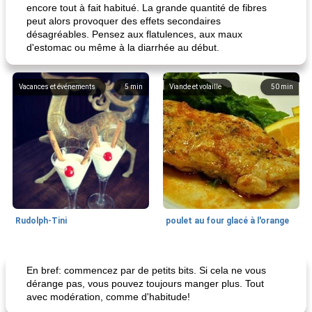
encore tout à fait habitué. La grande quantité de fibres
peut alors provoquer des effets secondaires
désagréables. Pensez aux flatulences, aux maux
d'estomac ou même à la diarrhée au début.
Vacances et événements
5
min
Viande et volaille
50
min
Rudolph-Tini
poulet au four glacé à l'orange
Alimentation saine
10
min
Vacances et événements
0
min
En bref: commencez par de petits bits. Si cela ne vous
dérange pas, vous pouvez toujours manger plus. Tout
avec modération, comme d'habitude!