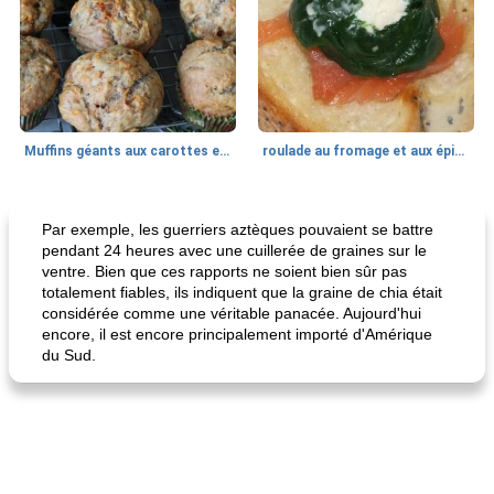
Muffins géants aux carottes et à la banane de Nif
roulade au fromage et aux épinards
Marques de confiance: recettes et
30
min
Viande et volaille
55
min
astuces
Par exemple, les guerriers aztèques pouvaient se battre
pendant 24 heures avec une cuillerée de graines sur le
ventre. Bien que ces rapports ne soient bien sûr pas
totalement fiables, ils indiquent que la graine de chia était
considérée comme une véritable panacée. Aujourd'hui
encore, il est encore principalement importé d'Amérique
du Sud.
fiesta tostadas
le méga's jopp joes