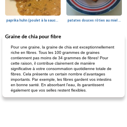
paprika huhn (poulet à la sauce paprika).
patates douces rôties au miel / kumara
Graine de chia pour fibre
Petit déjeuner et brunch
25
min
Viande et volaille
45
min
Pour une graine, la graine de chia est exceptionnellement
riche en fibres. Tous les 100 grammes de graines
contiennent pas moins de 34 grammes de fibres! Pour
cette raison, il contribue clairement de manière
significative à votre consommation quotidienne totale de
fibres. Cela présente un certain nombre d’avantages
importants. Par exemple, les fibres gardent vos intestins
en bonne santé. En absorbant l'eau, ils garantissent
également que vos selles restent flexibles.
quinoa petit déjeuner méditerranéen
poitrines de poulet grillées de jenny