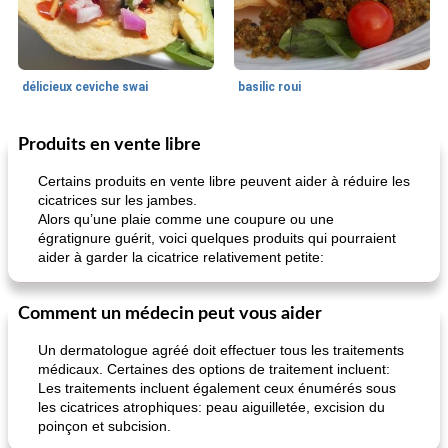
délicieux ceviche swai
basilic roui
Produits en vente libre
Déjeuner / Snacks
65
min
30
min
Certains produits en vente libre peuvent aider à réduire les
cicatrices sur les jambes.
Alors qu’une plaie comme une coupure ou une
égratignure guérit, voici quelques produits qui pourraient
aider à garder la cicatrice relativement petite:
Comment un médecin peut vous aider
pois chiches rôtis aux épices
amandes au cheddar rôti
Un dermatologue agréé doit effectuer tous les traitements
médicaux. Certaines des options de traitement incluent:
Les traitements incluent également ceux énumérés sous
les cicatrices atrophiques: peau aiguilletée, excision du
poinçon et subcision.