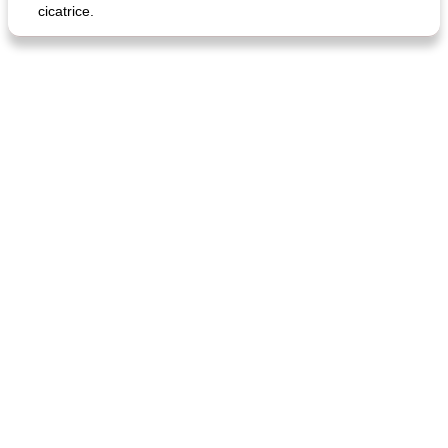
cicatrice.
quinoa petit déjeuner méditerranéen
poitrines de poulet grillées de jenny