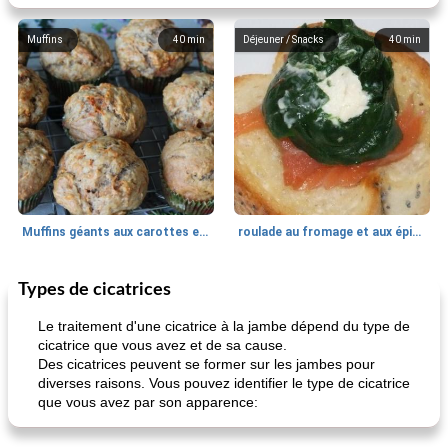
Muffins
40
min
Déjeuner / Snacks
40
min
Muffins géants aux carottes et à la banane de Nif
roulade au fromage et aux épinards
Types de cicatrices
Marques de confiance: recettes et
30
min
Viande et volaille
55
min
astuces
Le traitement d'une cicatrice à la jambe dépend du type de
cicatrice que vous avez et de sa cause.
Des cicatrices peuvent se former sur les jambes pour
diverses raisons. Vous pouvez identifier le type de cicatrice
que vous avez par son apparence: