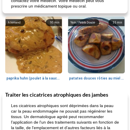
contactez votre médecin. Votre médecin peut vous
prescrire un médicament topique ou oral.
Allemand
95
min
Yam / Patate Douce
35
min
paprika huhn (poulet à la sauce paprika).
patates douces rôties au miel / kumara
Traiter les cicatrices atrophiques des jambes
Petit déjeuner et brunch
25
min
Viande et volaille
45
min
Les cicatrices atrophiques sont déprimées dans la peau
car la peau endommagée ne pouvait pas régénérer les
tissus. Un dermatologue agréé peut recommander
l'application de l'un des traitements suivants en fonction de
la taille, de l'emplacement et d'autres facteurs liés à la