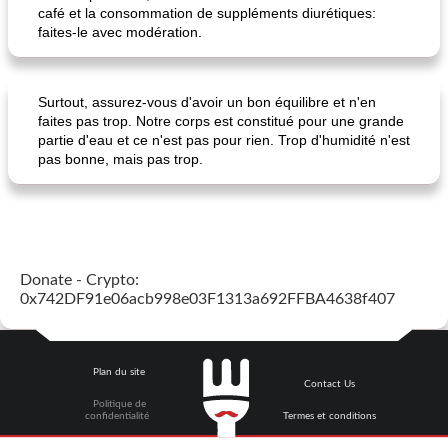
café et la consommation de suppléments diurétiques:
faites-le avec modération.
pois chiches rôtis aux épices
amandes au cheddar rôti
Surtout, assurez-vous d'avoir un bon équilibre et n'en
faites pas trop. Notre corps est constitué pour une grande
partie d'eau et ce n'est pas pour rien. Trop d'humidité n'est
pas bonne, mais pas trop.
Donate - Crypto:
0x742DF91e06acb998e03F1313a692FFBA4638f407
Plan du site
Contact Us
Politique de
confidentialité
Termes et conditions