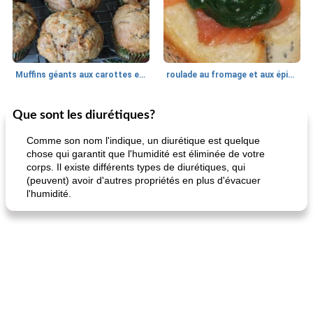
Muffins géants aux carottes et à la banane de Nif
roulade au fromage et aux épinards
Que sont les diurétiques?
Marques de confiance: recettes et
30
min
Viande et volaille
55
min
astuces
Comme son nom l'indique, un diurétique est quelque
chose qui garantit que l'humidité est éliminée de votre
corps. Il existe différents types de diurétiques, qui
(peuvent) avoir d'autres propriétés en plus d'évacuer
l'humidité.
fiesta tostadas
le méga's jopp joes