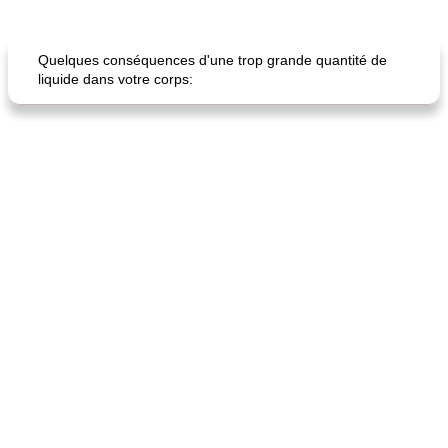
Petit déjeuner et brunch
25
min
Viande et volaille
45
min
Quelques conséquences d'une trop grande quantité de
liquide dans votre corps:
quinoa petit déjeuner méditerranéen
poitrines de poulet grillées de jenny