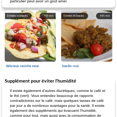
particulier peut avoir un goût amer.
Entrées et Snacks
145
min
Entrées et Snacks
495
min
délicieux ceviche swai
basilic roui
Supplément pour éviter l'humidité
Déjeuner / Snacks
65
min
30
min
Il existe également d'autres diurétiques, comme le café et
le thé (vert). Vous entendez beaucoup de rapports
contradictoires sur le café, mais quelques tasses de café
par jour a de nombreux avantages pour la santé. Il existe
également des suppléments qui évacuent l'humidité,
comme pour tout, mais aussi avec la consommation de