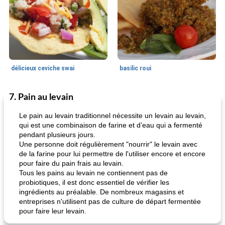
délicieux ceviche swai
basilic roui
7. Pain au levain
Déjeuner / Snacks
65
min
30
min
Le pain au levain traditionnel nécessite un levain au levain,
qui est une combinaison de farine et d’eau qui a fermenté
pendant plusieurs jours.
Une personne doit régulièrement "nourrir" le levain avec
de la farine pour lui permettre de l'utiliser encore et encore
pour faire du pain frais au levain.
Tous les pains au levain ne contiennent pas de
probiotiques, il est donc essentiel de vérifier les
ingrédients au préalable. De nombreux magasins et
pois chiches rôtis aux épices
amandes au cheddar rôti
entreprises n'utilisent pas de culture de départ fermentée
pour faire leur levain.