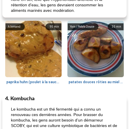
rétention d'eau, les gens devraient consommer les
aliments marinés avec modération.
Allemand
95
min
Yam / Patate Douce
35
min
paprika huhn (poulet à la sauce paprika).
patates douces rôties au miel / kumara
4. Kombucha
Petit déjeuner et brunch
25
min
Viande et volaille
45
min
Le kombucha est un thé fermenté qui a connu un
renouveau ces dernières années. Pour brasser du
kombucha, les gens auront besoin d’un démarreur
SCOBY, qui est une culture symbiotique de bactéries et de