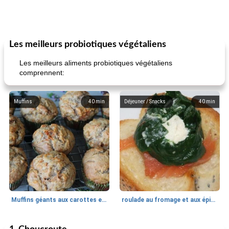
Les meilleurs probiotiques végétaliens
Les meilleurs aliments probiotiques végétaliens
comprennent:
Muffins
40
min
Déjeuner / Snacks
40
min
Muffins géants aux carottes et à la banane de Nif
roulade au fromage et aux épinards
Marques de confiance: recettes et
30
min
Viande et volaille
55
min