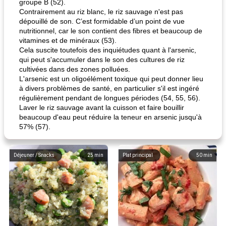
groupe B (52).
Contrairement au riz blanc, le riz sauvage n'est pas
dépouillé de son. C’est formidable d’un point de vue
nutritionnel, car le son contient des fibres et beaucoup de
vitamines et de minéraux (53).
Cela suscite toutefois des inquiétudes quant à l'arsenic,
qui peut s'accumuler dans le son des cultures de riz
cultivées dans des zones polluées.
L'arsenic est un oligoélément toxique qui peut donner lieu
à divers problèmes de santé, en particulier s'il est ingéré
régulièrement pendant de longues périodes (54, 55, 56).
Laver le riz sauvage avant la cuisson et faire bouillir
beaucoup d'eau peut réduire la teneur en arsenic jusqu'à
57% (57).
Déjeuner / Snacks
25
min
Plat principal
50
min