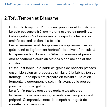
Muffins géants aux carottes et à la banane de Nif
roulade au fromage et aux épinards
2. Tofu, Tempeh et Edamame
Marques de confiance: recettes et
30
min
Viande et volaille
55
min
astuces
Le tofu, le tempeh et l'edamame proviennent tous de soja.
Le soja est considéré comme une source de protéines.
Cela signifie qu'ils fournissent au corps tous les acides
aminés essentiels dont il a besoin.
Les édamames sont des graines de soja immatures au
goût sucré et légèrement herbacé. Ils doivent être cuits à
la vapeur ou bouillis avant d'être consommés et peuvent
être consommés seuls ou ajoutés à des soupes et des
salades.
fiesta tostadas
le méga's jopp joes
Le tofu est fabriqué à partir de grains de haricots pressés
ensemble selon un processus similaire à la fabrication du
fromage. Le tempeh est préparé en faisant cuire et en
fermentant légèrement le soja mûr avant de le presser
pour en faire une galette.
Le tofu n'a pas beaucoup de goût, mais absorbe
facilement la saveur des ingrédients avec lesquels il est
préparé. Comparativement, le tempeh a un goût de
noisette caractéristique.