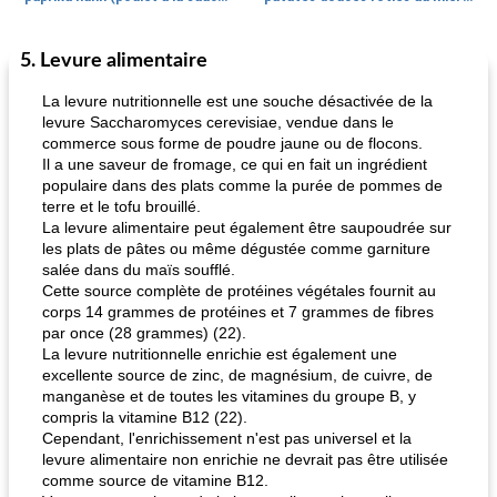
5. Levure alimentaire
Petit déjeuner et brunch
25
min
Viande et volaille
45
min
La levure nutritionnelle est une souche désactivée de la
levure Saccharomyces cerevisiae, vendue dans le
commerce sous forme de poudre jaune ou de flocons.
Il a une saveur de fromage, ce qui en fait un ingrédient
populaire dans des plats comme la purée de pommes de
terre et le tofu brouillé.
La levure alimentaire peut également être saupoudrée sur
les plats de pâtes ou même dégustée comme garniture
salée dans du maïs soufflé.
quinoa petit déjeuner méditerranéen
poitrines de poulet grillées de jenny
Cette source complète de protéines végétales fournit au
corps 14 grammes de protéines et 7 grammes de fibres
par once (28 grammes) (22).
La levure nutritionnelle enrichie est également une
excellente source de zinc, de magnésium, de cuivre, de
manganèse et de toutes les vitamines du groupe B, y
compris la vitamine B12 (22).
Cependant, l'enrichissement n'est pas universel et la
levure alimentaire non enrichie ne devrait pas être utilisée
comme source de vitamine B12.