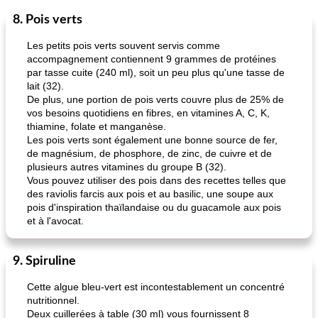
8. Pois verts
Déjeuner / Snacks
65
min
30
min
Les petits pois verts souvent servis comme
accompagnement contiennent 9 grammes de protéines
par tasse cuite (240 ml), soit un peu plus qu'une tasse de
lait (32).
De plus, une portion de pois verts couvre plus de 25% de
vos besoins quotidiens en fibres, en vitamines A, C, K,
thiamine, folate et manganèse.
Les pois verts sont également une bonne source de fer,
de magnésium, de phosphore, de zinc, de cuivre et de
pois chiches rôtis aux épices
amandes au cheddar rôti
plusieurs autres vitamines du groupe B (32).
Vous pouvez utiliser des pois dans des recettes telles que
des raviolis farcis aux pois et au basilic, une soupe aux
pois d'inspiration thaïlandaise ou du guacamole aux pois
et à l'avocat.
9. Spiruline
Cette algue bleu-vert est incontestablement un concentré
nutritionnel.
Deux cuillerées à table (30 ml) vous fournissent 8