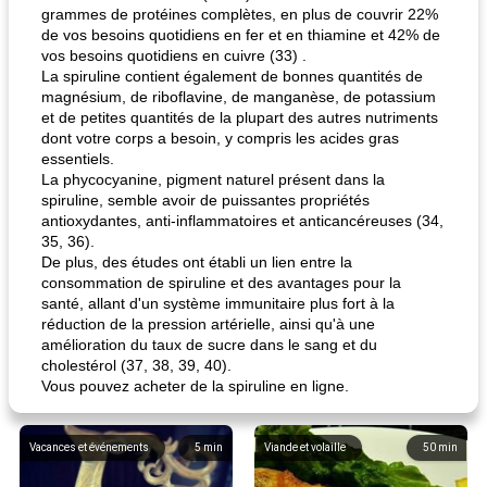
grammes de protéines complètes, en plus de couvrir 22%
de vos besoins quotidiens en fer et en thiamine et 42% de
vos besoins quotidiens en cuivre (33) .
La spiruline contient également de bonnes quantités de
magnésium, de riboflavine, de manganèse, de potassium
et de petites quantités de la plupart des autres nutriments
dont votre corps a besoin, y compris les acides gras
essentiels.
La phycocyanine, pigment naturel présent dans la
spiruline, semble avoir de puissantes propriétés
antioxydantes, anti-inflammatoires et anticancéreuses (34,
35, 36).
De plus, des études ont établi un lien entre la
consommation de spiruline et des avantages pour la
santé, allant d'un système immunitaire plus fort à la
réduction de la pression artérielle, ainsi qu'à une
amélioration du taux de sucre dans le sang et du
cholestérol (37, 38, 39, 40).
Vous pouvez acheter de la spiruline en ligne.
Vacances et événements
5
min
Viande et volaille
50
min