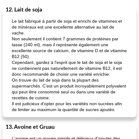
12. Lait de soja
50
min
<4 heures
65
min
Le lait fabriqué à partir de soja et enrichi de vitamines et
de minéraux est une excellente alternative au lait de
vache.
Non seulement il contient 7 grammes de protéines par
tasse (240 ml), mais il représente également une
excellente source de calcium, de vitamine D et de vitamine
B12 (50).
Cependant, gardez à l'esprit que le lait de soja et le soja
ne contiennent pas naturellement de vitamine B12, il est
frittata au poulet
confiture de habanero à la pêche
donc recommandé de choisir une variété enrichie.
On trouve du lait de soja dans la plupart des
supermarchés. C'est un produit incroyablement polyvalent
qui peut être consommé seul ou dans une variété de
recettes de cuisine.
Il est judicieux d’opter pour les variétés non sucrées afin
de limiter au maximum la quantité de sucres ajoutés.
13. Avoine et Gruau
L'avoine est un moyen simple et délicieux d'ajouter des