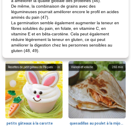
à améliorer la qualité globale des protéines (46).
De même, la combinaison de grains avec des
légumineuses pourrait améliorer encore le profil en acides
aminés du pain (47).
La germination semble également augmenter la teneur en
fibres solubles du pain, en folate, en vitamine C, en
vitamine E et en bêta-carotène. Cela peut également
réduire légèrement la teneur en gluten, ce qui peut
améliorer la digestion chez les personnes sensibles au
gluten (48, 49).
Recettes de petit gâteau de Pâques
80
min
Viande et volaille
265
min
petits gâteaux à la carotte
quesadillas au poulet à la mijoteuse