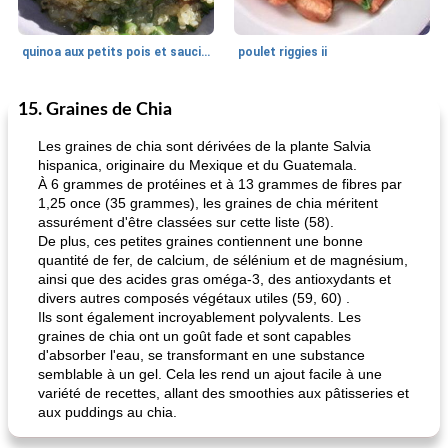
quinoa aux petits pois et saucisses
poulet riggies ii
15. Graines de Chia
Pain
85
min
Desserts
0
min
Les graines de chia sont dérivées de la plante Salvia
hispanica, originaire du Mexique et du Guatemala.
À 6 grammes de protéines et à 13 grammes de fibres par
1,25 once (35 grammes), les graines de chia méritent
assurément d'être classées sur cette liste (58).
De plus, ces petites graines contiennent une bonne
quantité de fer, de calcium, de sélénium et de magnésium,
ainsi que des acides gras oméga-3, des antioxydants et
divers autres composés végétaux utiles (59, 60) .
miche de thé au chocolat amer, à la lavande et à la banane
gâteau aux fruits sans sucre
Ils sont également incroyablement polyvalents. Les
graines de chia ont un goût fade et sont capables
d'absorber l'eau, se transformant en une substance
semblable à un gel. Cela les rend un ajout facile à une
variété de recettes, allant des smoothies aux pâtisseries et
aux puddings au chia.