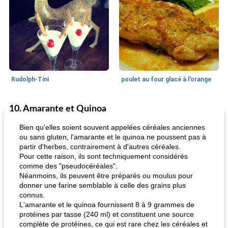
Rudolph-Tini
poulet au four glacé à l'orange
10. Amarante et Quinoa
Alimentation saine
10
min
Vacances et événements
0
min
Bien qu'elles soient souvent appelées céréales anciennes
ou sans gluten, l'amarante et le quinoa ne poussent pas à
partir d'herbes, contrairement à d'autres céréales.
Pour cette raison, ils sont techniquement considérés
comme des "pseudocéréales".
Néanmoins, ils peuvent être préparés ou moulus pour
donner une farine semblable à celle des grains plus
connus.
L'amarante et le quinoa fournissent 8 à 9 grammes de
pouding au chocolat maison
ananas cuit au four avec des craquelins
protéines par tasse (240 ml) et constituent une source
complète de protéines, ce qui est rare chez les céréales et