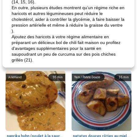
(14, 15, 16).
En outre, plusieurs études montrent qu’un régime riche en
haricots et autres légumineuses peut réduire le
cholestérol, aider à contrôler la glycémie, à faire baisser la
pression artérielle et même à réduire la graisse du ventre
).
Ajoutez des haricots à votre régime alimentaire en
préparant un délicieux bol de chili fait maison ou profitez
d'avantages supplémentaires pour la santé en
saupoudrant un peu de curcuma sur des pois chiches
grillés (21).
Allemand
95
min
Yam / Patate Douce
35
min
paprika huhn (poulet à la sauce paprika).
patates douces rôties au miel / kumara