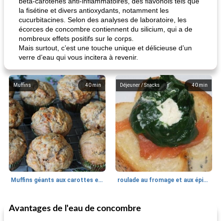
bêta-carotènes anti-inflammatoires, des flavonols tels que
la fisétine et divers antioxydants, notamment les
cucurbitacines. Selon des analyses de laboratoire, les
écorces de concombre contiennent du silicium, qui a de
nombreux effets positifs sur le corps.
Mais surtout, c’est une touche unique et délicieuse d’un
verre d’eau qui vous incitera à revenir.
Muffins
40
min
Déjeuner / Snacks
40
min
Muffins géants aux carottes et à la banane de Nif
roulade au fromage et aux épinards
Avantages de l'eau de concombre
Marques de confiance: recettes et
30
min
Viande et volaille
55
min
astuces