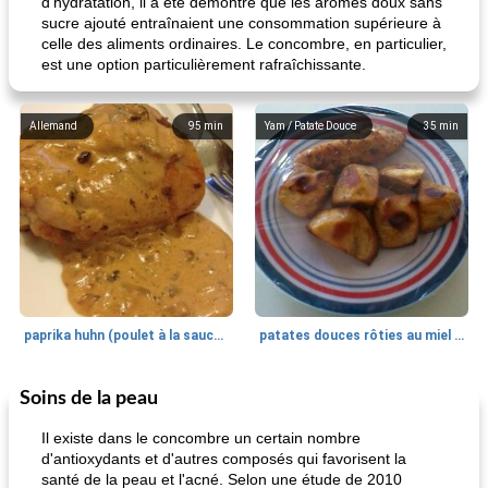
d’hydratation, il a été démontré que les arômes doux sans
sucre ajouté entraînaient une consommation supérieure à
celle des aliments ordinaires. Le concombre, en particulier,
est une option particulièrement rafraîchissante.
Allemand
95
min
Yam / Patate Douce
35
min
paprika huhn (poulet à la sauce paprika).
patates douces rôties au miel / kumara
Soins de la peau
Petit déjeuner et brunch
25
min
Viande et volaille
45
min
Il existe dans le concombre un certain nombre
d'antioxydants et d'autres composés qui favorisent la
santé de la peau et l'acné. Selon une étude de 2010