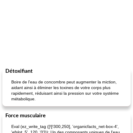
Détoxifiant
Boire de l'eau de concombre peut augmenter la miction,
aidant ainsi à éliminer les toxines de votre corps plus
rapidement, réduisant ainsi la pression sur votre système
métabolique.
Force musculaire
Eval (ez_write_tag ([![!300,250], 'organicfacts_net-box-4',
'efslot_5', 120, '0'])); Un des composants uniques de l'eau