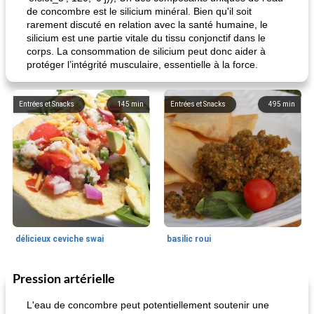
de concombre est le silicium minéral. Bien qu'il soit
rarement discuté en relation avec la santé humaine, le
silicium est une partie vitale du tissu conjonctif dans le
corps. La consommation de silicium peut donc aider à
protéger l’intégrité musculaire, essentielle à la force.
Entrées et Snacks
145
min
Entrées et Snacks
495
min
délicieux ceviche swai
basilic roui
Pression artérielle
Déjeuner / Snacks
65
min
30
min
L'eau de concombre peut potentiellement soutenir une