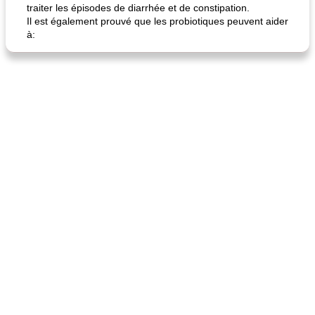
traiter les épisodes de diarrhée et de constipation.
Il est également prouvé que les probiotiques peuvent aider
à:
fiesta tostadas
le méga's jopp joes