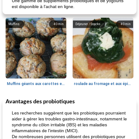
Une gamme de suppléments probiotiques et de yogourts
est disponible à l'achat en ligne.
Muffins
40
min
Déjeuner / Snacks
40
min
Muffins géants aux carottes et à la banane de Nif
roulade au fromage et aux épinards
Avantages des probiotiques
Marques de confiance: recettes et
30
min
Viande et volaille
55
min
astuces
Les recherches suggèrent que les probiotiques pourraient
aider à gérer les troubles gastro-intestinaux, notamment le
syndrome du côlon irritable (IBS) et les maladies
inflammatoires de l'intestin (MICI).
De nombreuses personnes utilisent des probiotiques pour