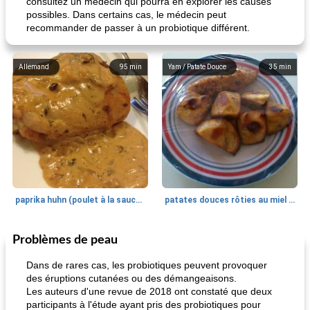
consultez un médecin qui pourra en explorer les causes
possibles. Dans certains cas, le médecin peut
recommander de passer à un probiotique différent.
Allemand
95
min
Yam / Patate Douce
35
min
paprika huhn (poulet à la sauce paprika).
patates douces rôties au miel / kumara
Problèmes de peau
Petit déjeuner et brunch
25
min
Viande et volaille
45
min
Dans de rares cas, les probiotiques peuvent provoquer
des éruptions cutanées ou des démangeaisons.
Les auteurs d'une revue de 2018 ont constaté que deux
participants à l'étude ayant pris des probiotiques pour