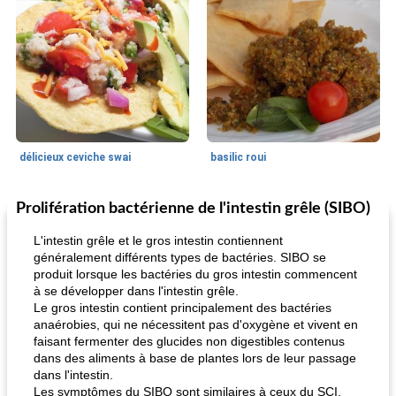
délicieux ceviche swai
basilic roui
Prolifération bactérienne de l'intestin grêle (SIBO)
Déjeuner / Snacks
65
min
30
min
L'intestin grêle et le gros intestin contiennent
généralement différents types de bactéries. SIBO se
produit lorsque les bactéries du gros intestin commencent
à se développer dans l'intestin grêle.
Le gros intestin contient principalement des bactéries
anaérobies, qui ne nécessitent pas d'oxygène et vivent en
faisant fermenter des glucides non digestibles contenus
dans des aliments à base de plantes lors de leur passage
dans l'intestin.
pois chiches rôtis aux épices
amandes au cheddar rôti
Les symptômes du SIBO sont similaires à ceux du SCI,