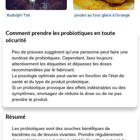
Rudolph-Tini
poulet au four glacé à l'orange
Comment prendre les probiotiques en toute
Alimentation saine
10
min
Vacances et événements
0
min
sécurité
Peu de preuves suggèrent qu'une personne peut faire une
surdose de probiotiques. Cependant, lisez toujours
attentivement les étiquettes et dépassez les doses
recommandées par le fabricant.
La posologie optimale peut varier en fonction de l'état de
santé et du type de produit probiotique.
Si un probiotique provoque des effets indésirables ou des
pouding au chocolat maison
symptômes, envisagez de réduire la dose ou de ne pas
ananas cuit au four avec des craquelins
prendre le produit.
Résumé
Les probiotiques sont des souches bénéfiques de
bactéries ou de levures vivantes. Prendre régulièrement