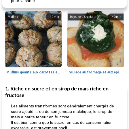
pour la santé.
Muffins
40
min
Déjeuner / Snacks
40
min
Muffins géants aux carottes et à la banane de Nif
roulade au fromage et aux épinards
1. Riche en sucre et en sirop de maïs riche en
Marques de confiance: recettes et
30
min
Viande et volaille
55
min
astuces
fructose
Les aliments transformés sont généralement chargés de
sucre ajouté ... ou de son jumeau maléfique, le sirop de
maïs à haute teneur en fructose.
Il est bien connu que le sucre, en cas de consommation
excessive, est gravement nocif.