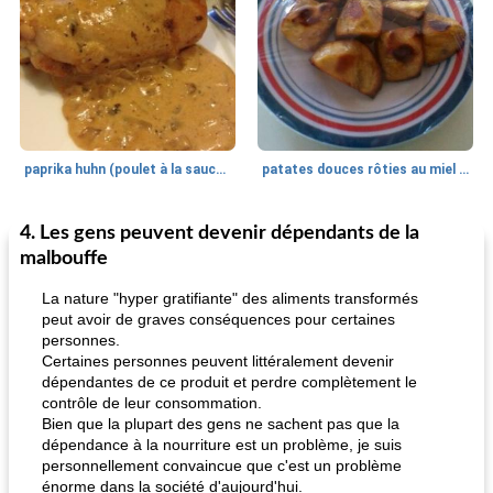
paprika huhn (poulet à la sauce paprika).
patates douces rôties au miel / kumara
4. Les gens peuvent devenir dépendants de la
Petit déjeuner et brunch
25
min
Viande et volaille
45
min
malbouffe
La nature "hyper gratifiante" des aliments transformés
peut avoir de graves conséquences pour certaines
personnes.
Certaines personnes peuvent littéralement devenir
dépendantes de ce produit et perdre complètement le
contrôle de leur consommation.
Bien que la plupart des gens ne sachent pas que la
dépendance à la nourriture est un problème, je suis
quinoa petit déjeuner méditerranéen
poitrines de poulet grillées de jenny
personnellement convaincue que c'est un problème
énorme dans la société d'aujourd'hui.