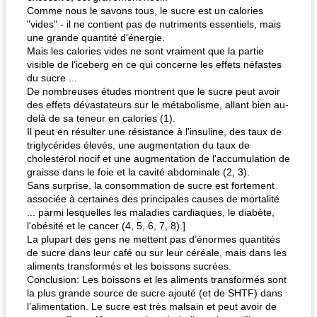
Comme nous le savons tous, le sucre est un calories
"vides" - il ne contient pas de nutriments essentiels, mais
fiesta tostadas
une grande quantité d'énergie.
le méga's jopp joes
Mais les calories vides ne sont vraiment que la partie
visible de l’iceberg en ce qui concerne les effets néfastes
du sucre ...
De nombreuses études montrent que le sucre peut avoir
des effets dévastateurs sur le métabolisme, allant bien au-
delà de sa teneur en calories (1).
Il peut en résulter une résistance à l'insuline, des taux de
triglycérides élevés, une augmentation du taux de
cholestérol nocif et une augmentation de l'accumulation de
graisse dans le foie et la cavité abdominale (2, 3).
Sans surprise, la consommation de sucre est fortement
associée à certaines des principales causes de mortalité
... parmi lesquelles les maladies cardiaques, le diabète,
l'obésité et le cancer (4, 5, 6, 7, 8).]
La plupart des gens ne mettent pas d’énormes quantités
de sucre dans leur café ou sur leur céréale, mais dans les
aliments transformés et les boissons sucrées.
Conclusion: Les boissons et les aliments transformés sont
la plus grande source de sucre ajouté (et de SHTF) dans
l’alimentation. Le sucre est très malsain et peut avoir de