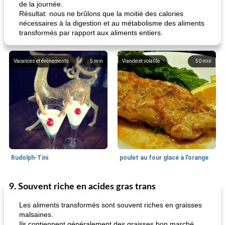
de la journée.
Résultat: nous ne brûlons que la moitié des calories
nécessaires à la digestion et au métabolisme des aliments
transformés par rapport aux aliments entiers.
Vacances et événements
5
min
Viande et volaille
50
min
Rudolph-Tini
poulet au four glacé à l'orange
9. Souvent riche en acides gras trans
Alimentation saine
10
min
Vacances et événements
0
min
Les aliments transformés sont souvent riches en graisses
malsaines.
Ils contiennent généralement des graisses bon marché,