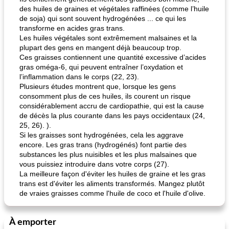
des huiles de graines et végétales raffinées (comme l’huile
de soja) qui sont souvent hydrogénées ... ce qui les
transforme en acides gras trans.
Les huiles végétales sont extrêmement malsaines et la
plupart des gens en mangent déjà beaucoup trop.
Ces graisses contiennent une quantité excessive d’acides
pouding au chocolat maison
ananas cuit au four avec des craquelins
gras oméga-6, qui peuvent entraîner l’oxydation et
l’inflammation dans le corps (22, 23).
Plusieurs études montrent que, lorsque les gens
consomment plus de ces huiles, ils courent un risque
considérablement accru de cardiopathie, qui est la cause
de décès la plus courante dans les pays occidentaux (24,
25, 26). ).
Si les graisses sont hydrogénées, cela les aggrave
encore. Les gras trans (hydrogénés) font partie des
substances les plus nuisibles et les plus malsaines que
vous puissiez introduire dans votre corps (27).
La meilleure façon d'éviter les huiles de graine et les gras
trans est d'éviter les aliments transformés. Mangez plutôt
de vraies graisses comme l'huile de coco et l'huile d'olive.
À emporter