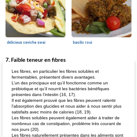
délicieux ceviche swai
basilic roui
7. Faible teneur en fibres
Déjeuner / Snacks
65
min
30
min
Les fibres, en particulier les fibres solubles et
fermentables, présentent divers avantages.
L’un des principaux est qu’il fonctionne comme un
prébiotique et qu’il nourrit les bactéries bénéfiques
présentes dans l’intestin (16, 17).
Il est également prouvé que les fibres peuvent ralentir
l'absorption des glucides et nous aider à nous sentir plus
satisfaits avec moins de calories (18, 19).
Les fibres solubles peuvent également aider à traiter de
pois chiches rôtis aux épices
amandes au cheddar rôti
nombreux cas de constipation, problème très courant de
nos jours (20).
Les fibres naturellement présentes dans les aliments sont