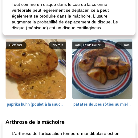
Tout comme un disque dans le cou ou la colonne
vertébrale peut légèrement se déplacer, cela peut
également se produire dans la mâchoire. L'usure
augmente la probabilité de déplacement du disque. Le
disque (ménisque) est un disque cartilagineux
Allemand
95
min
Yam / Patate Douce
35
min
paprika huhn (poulet à la sauce paprika).
patates douces rôties au miel / kumara
Arthrose de la mâchoire
Petit déjeuner et brunch
25
min
Viande et volaille
45
min
L'arthrose de l'articulation temporo-mandibulaire est en