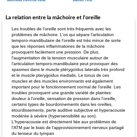
délicieux ceviche swai
basilic roui
La relation entre la mâchoire et l'oreille
Déjeuner / Snacks
65
min
30
min
Les troubles de l'oreille sont très fréquents avec les
problèmes de mâchoire. L'os qui sépare l'articulation
temporo-mandibulaire de l'oreille est très mince de sorte
que les réponses inflammatoires de la mâchoire
provoquent facilement une pression. De plus,
l'augmentation de la tension musculaire autour de
l'articulation temporo-mandibulaire peut provoquer des
spasmes dans le muscle ptérygoïdus lateralis très profond
et le muscle pterygoidus medialis. Le tonus de ces
pois chiches rôtis aux épices
amandes au cheddar rôti
muscles et des muscles environnants est également
important pour le fonctionnement normal de l'oreille. Les
troubles provoquent une grande variété de plaintes:
douleur à l'oreille, sensation de pression dans l'oreille,
certains types de bourdonnements dans les oreilles,
étourdissements, perte auditive subjective et hyperacousie
modérée à sévère (hypersensibilité au son).
L'hyperacousie est directement liée aux problèmes de
l'ATM par le biais de l'approvisionnement nerveux partagé
du tenseur du tympan