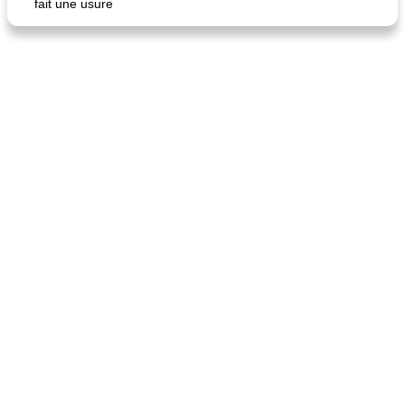
fait une usure
quinoa petit déjeuner méditerranéen
poitrines de poulet grillées de jenny