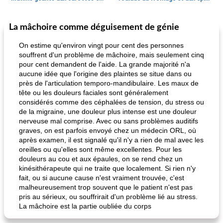
La mâchoire comme déguisement de génie
Marques de confiance: recettes et
30
min
Viande et volaille
55
min
astuces
On estime qu'environ vingt pour cent des personnes
souffrent d'un problème de mâchoire, mais seulement cinq
pour cent demandent de l'aide. La grande majorité n'a
aucune idée que l'origine des plaintes se situe dans ou
près de l'articulation temporo-mandibulaire. Les maux de
tête ou les douleurs faciales sont généralement
considérés comme des céphalées de tension, du stress ou
de la migraine, une douleur plus intense est une douleur
nerveuse mal comprise. Avec ou sans problèmes auditifs
fiesta tostadas
le méga's jopp joes
graves, on est parfois envoyé chez un médecin ORL, où
après examen, il est signalé qu'il n'y a rien de mal avec les
oreilles ou qu'elles sont même excellentes. Pour les
douleurs au cou et aux épaules, on se rend chez un
kinésithérapeute qui ne traite que localement. Si rien n'y
fait, ou si aucune cause n'est vraiment trouvée, c'est
malheureusement trop souvent que le patient n'est pas
pris au sérieux, ou souffrirait d'un problème lié au stress.
La mâchoire est la partie oubliée du corps