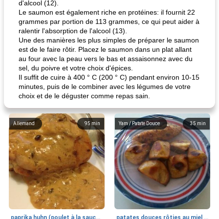
d'alcool (12).
Le saumon est également riche en protéines: il fournit 22
grammes par portion de 113 grammes, ce qui peut aider à
ralentir l'absorption de l'alcool (13).
Une des manières les plus simples de préparer le saumon
est de le faire rôtir. Placez le saumon dans un plat allant
au four avec la peau vers le bas et assaisonnez avec du
sel, du poivre et votre choix d'épices.
Il suffit de cuire à 400 ° C (200 ° C) pendant environ 10-15
minutes, puis de le combiner avec les légumes de votre
choix et de le déguster comme repas sain.
Allemand
95
min
Yam / Patate Douce
35
min
paprika huhn (poulet à la sauce paprika).
patates douces rôties au miel / kumara