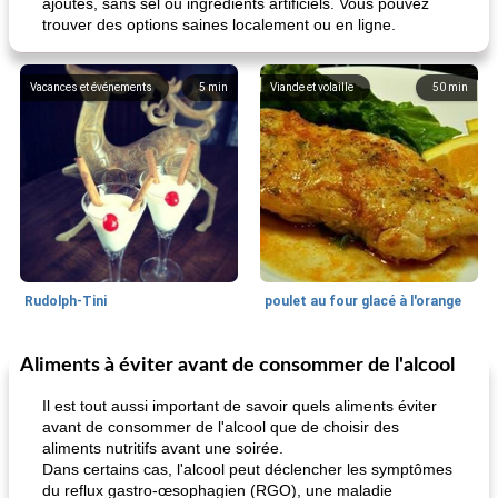
ajoutés, sans sel ou ingrédients artificiels. Vous pouvez
trouver des options saines localement ou en ligne.
Vacances et événements
5
min
Viande et volaille
50
min
Rudolph-Tini
poulet au four glacé à l'orange
Aliments à éviter avant de consommer de l'alcool
Alimentation saine
10
min
Vacances et événements
0
min
Il est tout aussi important de savoir quels aliments éviter
avant de consommer de l'alcool que de choisir des
aliments nutritifs avant une soirée.
Dans certains cas, l'alcool peut déclencher les symptômes
du reflux gastro-œsophagien (RGO), une maladie