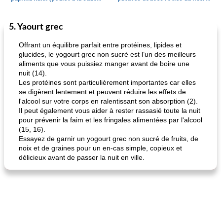
5. Yaourt grec
Petit déjeuner et brunch
25
min
Viande et volaille
45
min
Offrant un équilibre parfait entre protéines, lipides et
glucides, le yogourt grec non sucré est l’un des meilleurs
aliments que vous puissiez manger avant de boire une
nuit (14).
Les protéines sont particulièrement importantes car elles
se digèrent lentement et peuvent réduire les effets de
l'alcool sur votre corps en ralentissant son absorption (2).
Il peut également vous aider à rester rassasié toute la nuit
pour prévenir la faim et les fringales alimentées par l'alcool
quinoa petit déjeuner méditerranéen
poitrines de poulet grillées de jenny
(15, 16).
Essayez de garnir un yogourt grec non sucré de fruits, de
noix et de graines pour un en-cas simple, copieux et
délicieux avant de passer la nuit en ville.