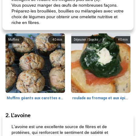
Vous pouvez manger des œufs de nombreuses façons.
Préparez-les brouillées, bouillies ou mélangées avec votre
choix de légumes pour obtenir une omelette nutritive et
riche en fibres.
Muffins
40
min
Déjeuner / Snacks
40
min
Muffins géants aux carottes et à la banane de Nif
roulade au fromage et aux épinards
2. L'avoine
Marques de confiance: recettes et
30
min
Viande et volaille
55
min
astuces
L'avoine est une excellente source de fibres et de
protéines, qui renforcent le sentiment de satiété et