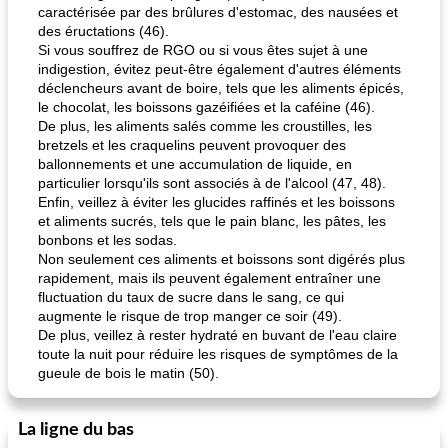
caractérisée par des brûlures d'estomac, des nausées et
des éructations (46).
Si vous souffrez de RGO ou si vous êtes sujet à une
indigestion, évitez peut-être également d'autres éléments
pouding au chocolat maison
ananas cuit au four avec des craquelins
déclencheurs avant de boire, tels que les aliments épicés,
le chocolat, les boissons gazéifiées et la caféine (46).
De plus, les aliments salés comme les croustilles, les
bretzels et les craquelins peuvent provoquer des
ballonnements et une accumulation de liquide, en
particulier lorsqu'ils sont associés à de l'alcool (47, 48).
Enfin, veillez à éviter les glucides raffinés et les boissons
et aliments sucrés, tels que le pain blanc, les pâtes, les
bonbons et les sodas.
Non seulement ces aliments et boissons sont digérés plus
rapidement, mais ils peuvent également entraîner une
fluctuation du taux de sucre dans le sang, ce qui
augmente le risque de trop manger ce soir (49).
De plus, veillez à rester hydraté en buvant de l'eau claire
toute la nuit pour réduire les risques de symptômes de la
gueule de bois le matin (50).
La ligne du bas