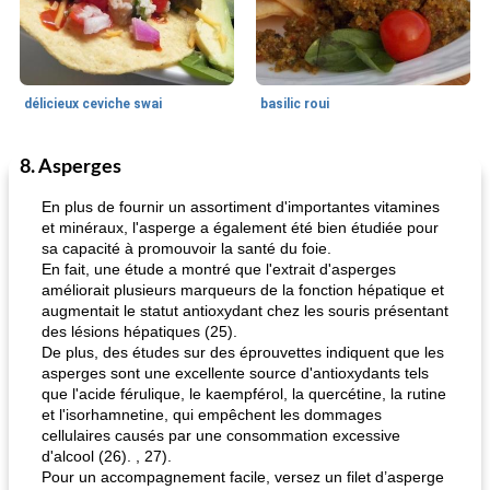
délicieux ceviche swai
basilic roui
8. Asperges
Déjeuner / Snacks
65
min
30
min
En plus de fournir un assortiment d'importantes vitamines
et minéraux, l'asperge a également été bien étudiée pour
sa capacité à promouvoir la santé du foie.
En fait, une étude a montré que l'extrait d'asperges
améliorait plusieurs marqueurs de la fonction hépatique et
augmentait le statut antioxydant chez les souris présentant
des lésions hépatiques (25).
De plus, des études sur des éprouvettes indiquent que les
asperges sont une excellente source d'antioxydants tels
pois chiches rôtis aux épices
amandes au cheddar rôti
que l'acide férulique, le kaempférol, la quercétine, la rutine
et l'isorhamnetine, qui empêchent les dommages
cellulaires causés par une consommation excessive
d'alcool (26). , 27).
Pour un accompagnement facile, versez un filet d’asperge