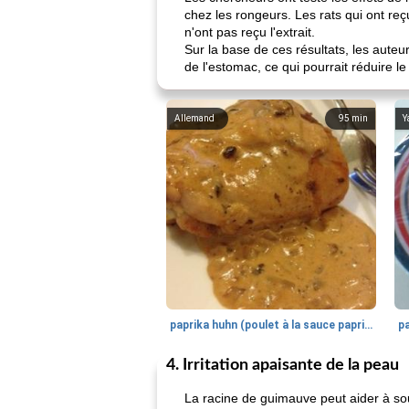
chez les rongeurs. Les rats qui ont re
n'ont pas reçu l'extrait.
Sur la base de ces résultats, les aute
de l'estomac, ce qui pourrait réduire l
Allemand
95
min
Y
paprika huhn (poulet à la sauce paprika).
4. Irritation apaisante de la peau
La racine de guimauve peut aider à sou