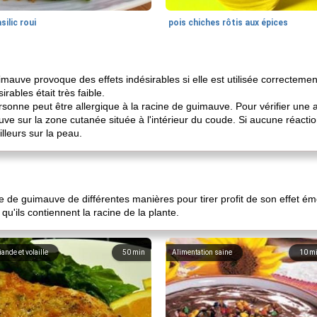
silic roui
pois chiches rôtis aux épices
imauve provoque des effets indésirables si elle est utilisée correcteme
rables était très faible.
onne peut être allergique à la racine de guimauve. Pour vérifier une al
ve sur la zone cutanée située à l'intérieur du coude. Si aucune réactio
illeurs sur la peau.
e de guimauve de différentes manières pour tirer profit de son effet émol
qu'ils contiennent la racine de la plante.
iande et volaille
50
min
Alimentation saine
10
m