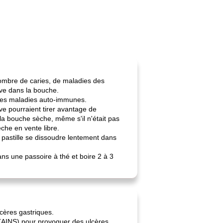
mbre de caries, de maladies des
ive dans la bouche.
 les maladies auto-immunes.
ve pourraient tirer avantage de
la bouche sèche, même s'il n'était pas
èche en vente libre.
la pastille se dissoudre lentement dans
ns une passoire à thé et boire 2 à 3
lcères gastriques.
ns (AINS) pour provoquer des ulcères