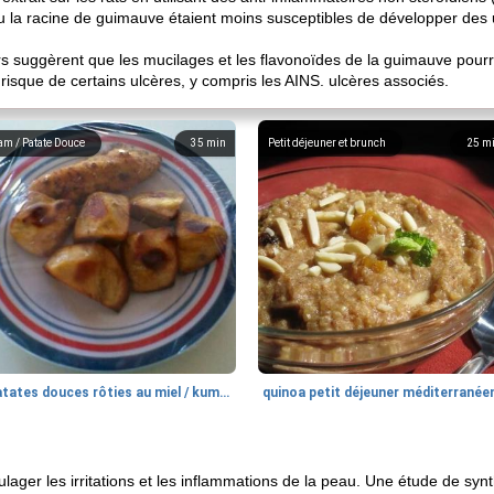
çu la racine de guimauve étaient moins susceptibles de développer des 
urs suggèrent que les mucilages et les flavonoïdes de la guimauve pour
e risque de certains ulcères, y compris les AINS. ulcères associés.
am / Patate Douce
35
min
Petit déjeuner et brunch
25
m
patates douces rôties au miel / kumara
quinoa petit déjeuner méditerranée
lager les irritations et les inflammations de la peau. Une étude de sy