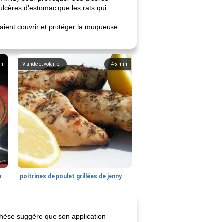
ulcères d'estomac que les rats qui
raient couvrir et protéger la muqueuse
in
Viande et volaille
45
min
n
poitrines de poulet grillées de jenny
nthèse suggère que son application