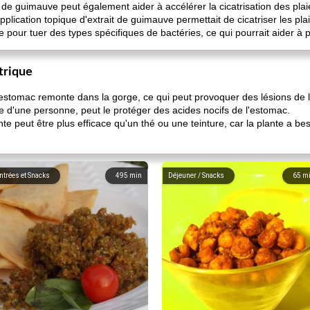
s de guimauve peut également aider à accélérer la cicatrisation des plai
pplication topique d'extrait de guimauve permettait de cicatriser les p
ce pour tuer des types spécifiques de bactéries, ce qui pourrait aider à pr
strique
 l'estomac remonte dans la gorge, ce qui peut provoquer des lésions de 
 d'une personne, peut le protéger des acides nocifs de l'estomac.
te peut être plus efficace qu'un thé ou une teinture, car la plante a bes
ntrées et Snacks
495
min
Déjeuner / Snacks
65
m