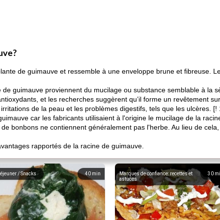
auve?
ante de guimauve et ressemble à une enveloppe brune et fibreuse. Les fl
ne de guimauve proviennent du mucilage ou substance semblable à la sèv
ntioxydants, et les recherches suggèrent qu’il forme un revêtement sur 
es irritations de la peau et les problèmes digestifs, tels que les ulcères.
imauve car les fabricants utilisaient à l'origine le mucilage de la racin
 de bonbons ne contiennent généralement pas l'herbe. Au lieu de cela,
 avantages rapportés de la racine de guimauve.
éjeuner / Snacks
40
min
Marques de confiance: recettes et
30
m
astuces