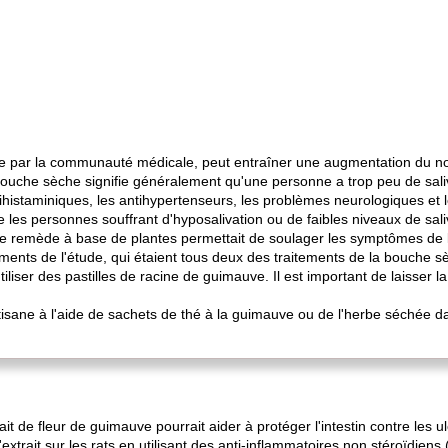
 par la communauté médicale, peut entraîner une augmentation du no
 bouche sèche signifie généralement qu'une personne a trop peu de sal
histaminiques, les antihypertenseurs, les problèmes neurologiques et
 les personnes souffrant d'hyposalivation ou de faibles niveaux de sali
. Le remède à base de plantes permettait de soulager les symptômes de 
ements de l'étude, qui étaient tous deux des traitements de la bouche s
iliser des pastilles de racine de guimauve. Il est important de laisser 
sane à l'aide de sachets de thé à la guimauve ou de l'herbe séchée da
t de fleur de guimauve pourrait aider à protéger l'intestin contre les u
l'extrait sur les rats en utilisant des anti-inflammatoires non stéroïdie