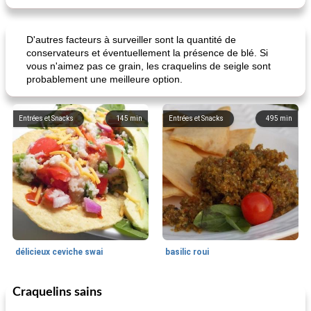
D'autres facteurs à surveiller sont la quantité de
conservateurs et éventuellement la présence de blé. Si
vous n'aimez pas ce grain, les craquelins de seigle sont
probablement une meilleure option.
Entrées et Snacks
145
min
Entrées et Snacks
495
min
délicieux ceviche swai
basilic roui
Craquelins sains
Déjeuner / Snacks
65
min
30
min