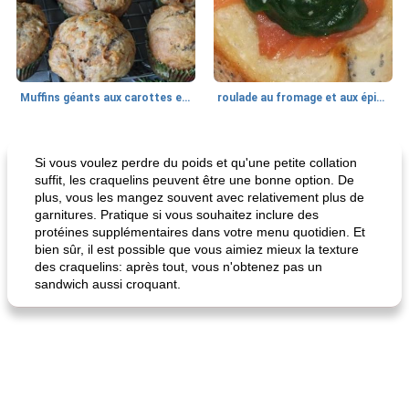
Muffins géants aux carottes et à la banane de Nif
roulade au fromage et aux épinards
Marques de confiance: recettes et
30
min
Viande et volaille
55
min
astuces
Si vous voulez perdre du poids et qu'une petite collation
suffit, les craquelins peuvent être une bonne option. De
plus, vous les mangez souvent avec relativement plus de
garnitures. Pratique si vous souhaitez inclure des
protéines supplémentaires dans votre menu quotidien. Et
bien sûr, il est possible que vous aimiez mieux la texture
des craquelins: après tout, vous n'obtenez pas un
sandwich aussi croquant.
fiesta tostadas
le méga's jopp joes