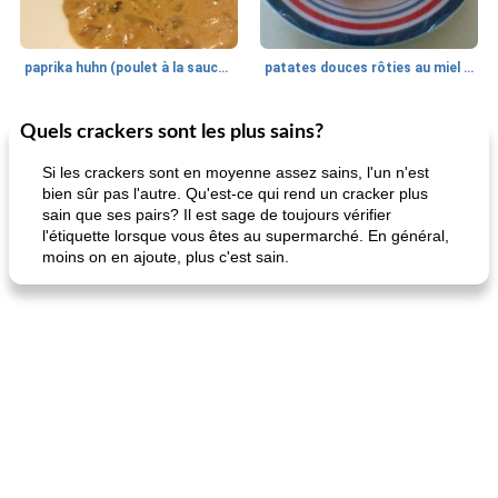
paprika huhn (poulet à la sauce paprika).
patates douces rôties au miel / kumara
Quels crackers sont les plus sains?
Petit déjeuner et brunch
25
min
Viande et volaille
45
min
Si les crackers sont en moyenne assez sains, l'un n'est
bien sûr pas l'autre. Qu'est-ce qui rend un cracker plus
sain que ses pairs? Il est sage de toujours vérifier
l'étiquette lorsque vous êtes au supermarché. En général,
moins on en ajoute, plus c'est sain.
quinoa petit déjeuner méditerranéen
poitrines de poulet grillées de jenny