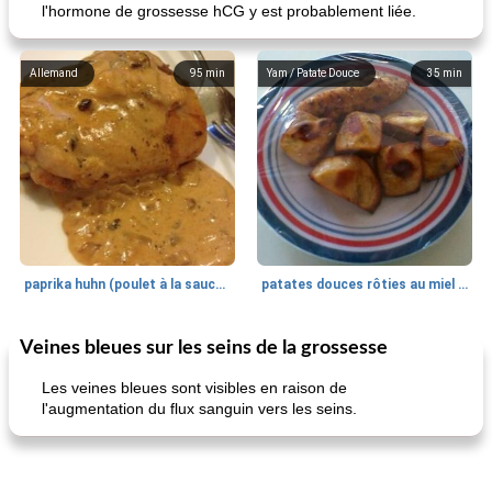
l'hormone de grossesse hCG y est probablement liée.
Allemand
95
min
Yam / Patate Douce
35
min
paprika huhn (poulet à la sauce paprika).
patates douces rôties au miel / kumara
Veines bleues sur les seins de la grossesse
Petit déjeuner et brunch
25
min
Viande et volaille
45
min
Les veines bleues sont visibles en raison de
l'augmentation du flux sanguin vers les seins.