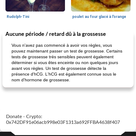
Rudolph-Tini
poulet au four glacé à l'orange
Aucune période / retard dû à la grossesse
Alimentation saine
10
min
Vacances et événements
0
min
Vous n'avez pas commencé à avoir vos règles, vous
pouvez maintenant passer un test de grossesse. Certains
tests de grossesse très sensibles peuvent également
déterminer si vous êtes enceinte ou non quelques jours
avant vos règles. Un test de grossesse détecte la
présence d'hCG. L'hCG est également connue sous le
nom d'hormone de grossesse.
pouding au chocolat maison
ananas cuit au four avec des craquelins
Donate - Crypto:
0x742DF91e06acb998e03F1313a692FFBA4638f407