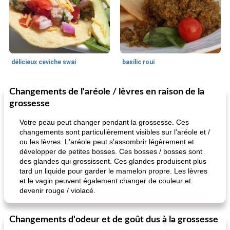
délicieux ceviche swai
basilic roui
Changements de l'aréole / lèvres en raison de la
Déjeuner / Snacks
65
min
30
min
grossesse
Votre peau peut changer pendant la grossesse. Ces
changements sont particulièrement visibles sur l'aréole et /
ou les lèvres. L'aréole peut s'assombrir légèrement et
développer de petites bosses. Ces bosses / bosses sont
des glandes qui grossissent. Ces glandes produisent plus
tard un liquide pour garder le mamelon propre. Les lèvres
et le vagin peuvent également changer de couleur et
pois chiches rôtis aux épices
devenir rouge / violacé.
amandes au cheddar rôti
Changements d'odeur et de goût dus à la grossesse