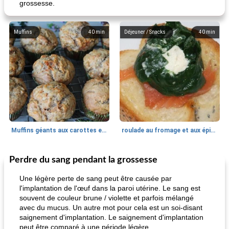
grossesse.
Muffins
40
min
Déjeuner / Snacks
40
min
Muffins géants aux carottes et à la banane de Nif
roulade au fromage et aux épinards
Perdre du sang pendant la grossesse
Marques de confiance: recettes et
30
min
Viande et volaille
55
min
astuces
Une légère perte de sang peut être causée par
l'implantation de l'œuf dans la paroi utérine. Le sang est
souvent de couleur brune / violette et parfois mélangé
avec du mucus. Un autre mot pour cela est un soi-disant
saignement d'implantation. Le saignement d'implantation
peut être comparé à une période légère.