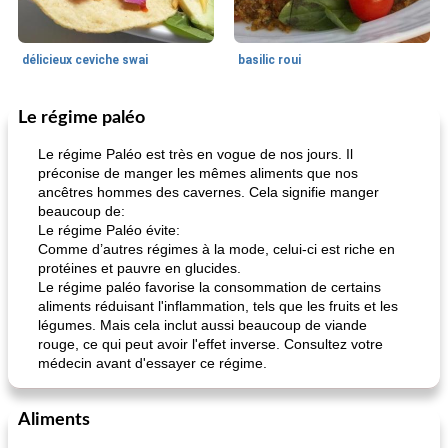
délicieux ceviche swai
basilic roui
Le régime paléo
Déjeuner / Snacks
65
min
30
min
Le régime Paléo est très en vogue de nos jours. Il
préconise de manger les mêmes aliments que nos
ancêtres hommes des cavernes. Cela signifie manger
beaucoup de:
Le régime Paléo évite:
Comme d’autres régimes à la mode, celui-ci est riche en
protéines et pauvre en glucides.
Le régime paléo favorise la consommation de certains
aliments réduisant l'inflammation, tels que les fruits et les
pois chiches rôtis aux épices
amandes au cheddar rôti
légumes. Mais cela inclut aussi beaucoup de viande
rouge, ce qui peut avoir l'effet inverse. Consultez votre
médecin avant d'essayer ce régime.
Aliments