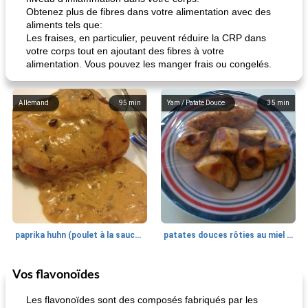
Obtenez plus de fibres dans votre alimentation avec des
aliments tels que:
Les fraises, en particulier, peuvent réduire la CRP dans
votre corps tout en ajoutant des fibres à votre
alimentation. Vous pouvez les manger frais ou congelés.
Allemand
95
min
Yam / Patate Douce
35
min
paprika huhn (poulet à la sauce paprika).
patates douces rôties au miel / kumara
Vos flavonoïdes
Petit déjeuner et brunch
25
min
Viande et volaille
45
min
Les flavonoïdes sont des composés fabriqués par les