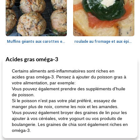
Muffins géants aux carottes et à la banane de Nif
roulade au fromage et aux épinards
Acides gras oméga-3
Marques de confiance: recettes et
30
min
Viande et volaille
55
min
astuces
Certains aliments anti-inflammatoires sont riches en
acides gras oméga-3. Pensez à ajouter du poisson gras à
votre alimentation, par exemple:
Vous pouvez également prendre des suppléments d'huile
de poisson.
Si le poisson n'est pas votre plat préféré, essayez de
manger plus de noix, comme les noix et les amandes.
Vous pouvez également broyer des graines de lin pour les
ajouter à vos céréales, votre yogourt ou vos produits de
fiesta tostadas
le méga's jopp joes
boulangerie. Les graines de chia sont également riches en
oméga-3.