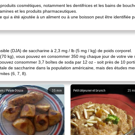
produits cosmétiques, notamment les dentifrices et les bains de bouche
amines et les produits pharmaceutiques.
 qui a été ajoutée à un aliment ou à une boisson peut être identifiée p
sible (DJA) de saccharine à 2,3 mg / lb (5 mg / kg) de poids corporel.
g (70 kg), vous pouvez en consommer 350 mg chaque jour de votre vie s
 pouvez consommer 3,7 boîtes de soda par 12 oz - soit près de 10 port
otale de saccharine dans la population américaine, mais des études 
mites (6, 7, 8).
am / Patate Douce
35
min
Petit déjeuner et brunch
25
m