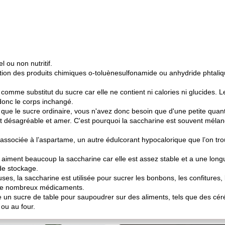
l ou non nutritif.
dation des produits chimiques o-toluènesulfonamide ou anhydride phtal
comme substitut du sucre car elle ne contient ni calories ni glucides.
donc le corps inchangé.
é que le sucre ordinaire, vous n'avez donc besoin que d'une petite quant
ût désagréable et amer. C'est pourquoi la saccharine est souvent mélan
s associée à l’aspartame, un autre édulcorant hypocalorique que l’on 
 aiment beaucoup la saccharine car elle est assez stable et a une longu
e stockage.
es, la saccharine est utilisée pour sucrer les bonbons, les confitures, l
s de nombreux médicaments.
un sucre de table pour saupoudrer sur des aliments, tels que des céréal
ou au four.