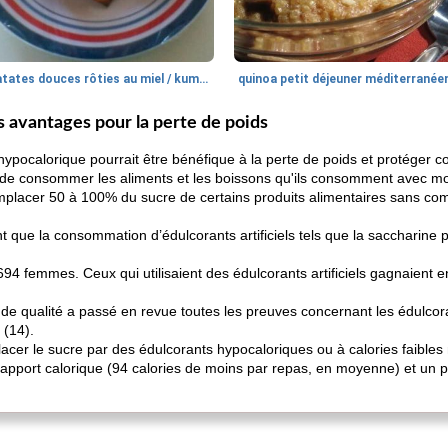
patates douces rôties au miel / kumara
quinoa petit déjeuner méditerranée
s avantages pour la perte de poids
pocalorique pourrait être bénéfique à la perte de poids et protéger con
de consommer les aliments et les boissons qu'ils consomment avec moin
emplacer 50 à 100% du sucre de certains produits alimentaires sans com
que la consommation d’édulcorants artificiels tels que la saccharine p
94 femmes. Ceux qui utilisaient des édulcorants artificiels gagnaient en
 qualité a passé en revue toutes les preuves concernant les édulcorants
 (14).
lacer le sucre par des édulcorants hypocaloriques ou à calories faible
'apport calorique (94 calories de moins par repas, en moyenne) et un po