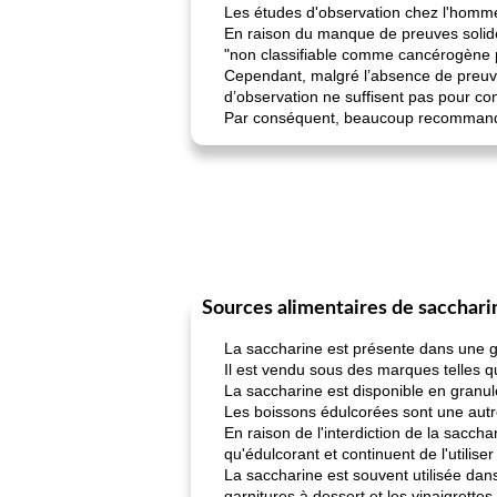
Les études d'observation chez l'homme 
En raison du manque de preuves solides
"non classifiable comme cancérogène 
Cependant, malgré l’absence de preuves
d’observation ne suffisent pas pour con
Par conséquent, beaucoup recommanden
Sources alimentaires de sacchari
La saccharine est présente dans une gr
Il est vendu sous des marques telles 
La saccharine est disponible en granulé
Les boissons édulcorées sont une autre
En raison de l'interdiction de la sacc
qu'édulcorant et continuent de l'utiliser
La saccharine est souvent utilisée dans
garnitures à dessert et les vinaigrettes.