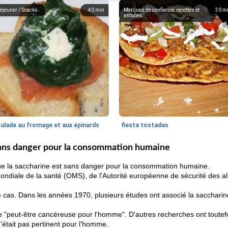
éjeuner / Snacks
40
min
Marques de confiance: recettes et
30
m
astuces
oulade au fromage et aux épinards
fiesta tostadas
 sans danger pour la consommation humaine
que la saccharine est sans danger pour la consommation humaine.
mondiale de la santé (OMS), de l'Autorité européenne de sécurité des 
le cas. Dans les années 1970, plusieurs études ont associé la sacchar
rie "peut-être cancéreuse pour l'homme". D'autres recherches ont toutef
était pas pertinent pour l'homme.