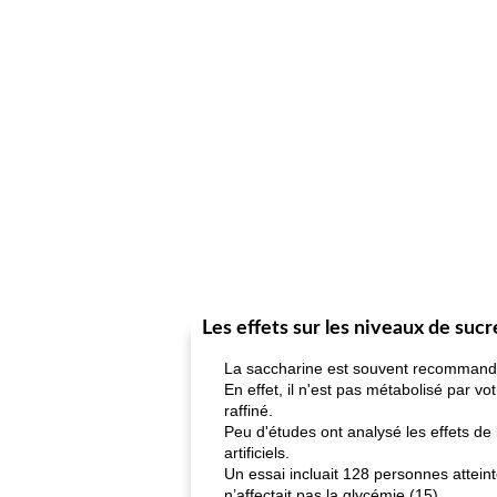
Les effets sur les niveaux de sucr
La saccharine est souvent recommandé
En effet, il n'est pas métabolisé par v
raffiné.
Peu d'études ont analysé les effets de 
artificiels.
Un essai incluait 128 personnes atteint
n’affectait pas la glycémie (15).