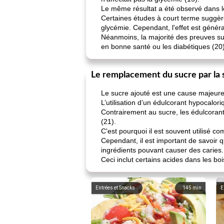
Le même résultat a été observé dans les 
Certaines études à court terme suggère
glycémie. Cependant, l'effet est génér
Néanmoins, la majorité des preuves sug
en bonne santé ou les diabétiques (20)
Le remplacement du sucre par la s
Le sucre ajouté est une cause majeure 
L’utilisation d’un édulcorant hypocalori
Contrairement au sucre, les édulcorant
(21).
C'est pourquoi il est souvent utilisé 
Cependant, il est important de savoir q
ingrédients pouvant causer des caries.
Ceci inclut certains acides dans les bo
Entrées et Snacks
145
min
E