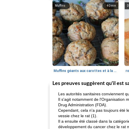
Muffins
40
min
D
Muffins géants aux carottes et à la banane de Nif
r
Les preuves suggèrent qu'il est
Les autorités sanitaires conviennent 
Il s'agit notamment de l'Organisation 
Drug Administration (FDA).
Cependant, cela n'a pas toujours été 
vessie chez le rat (1).
Il a ensuite été classé dans la catégo
développement du cancer chez le rat n'