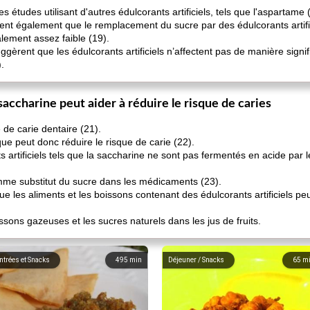
études utilisant d'autres édulcorants artificiels, tels que l'aspartame 
nt également que le remplacement du sucre par des édulcorants artifici
alement assez faible (19).
gèrent que les édulcorants artificiels n’affectent pas de manière signi
.
accharine peut aider à réduire le risque de caries
de carie dentaire (21).
que peut donc réduire le risque de carie (22).
s artificiels tels que la saccharine ne sont pas fermentés en acide par
comme substitut du sucre dans les médicaments (23).
ue les aliments et les boissons contenant des édulcorants artificiels pe
issons gazeuses et les sucres naturels dans les jus de fruits.
ntrées et Snacks
495
min
Déjeuner / Snacks
65
m