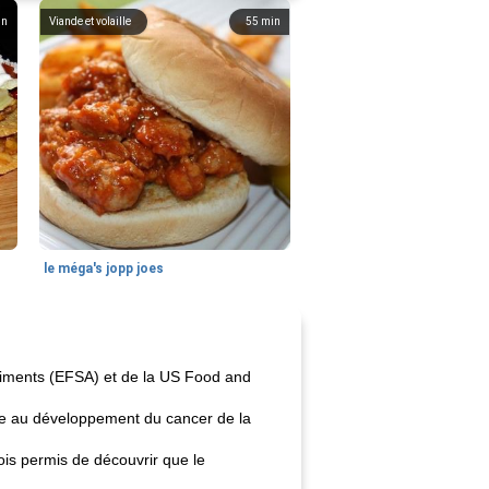
in
Viande et volaille
55
min
le méga's jopp joes
aliments (EFSA) et de la US Food and
ine au développement du cancer de la
ois permis de découvrir que le