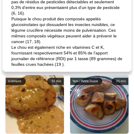
pas de résidus de pesticides détectables et seulement
0,3% d'entre eux présentaient plus d'un type de pesticide
(6, 16).
Puisque le chou produit des composés appelés
glucosinolates qui dissuadent les insectes nuisibles, ce
légume crucifère nécessite moins de pulvérisation. Ces
mêmes composés végétaux peuvent aider à prévenir le
cancer (17, 18).
Le chou est également riche en vitamines C et K,
fournissant respectivement 54% et 85% de l'apport
journalier de référence (RDI) par 1 tasse (89 grammes) de
feuilles crues hachées (19 ).
Allemand
95
min
Yam / Patate Douce
35
min