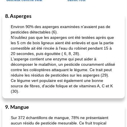
délicieux ceviche swai
basilic roui
8. Asperges
Déjeuner / Snacks
65
min
30
min
Environ 90% des asperges examinées n'avaient pas de
pesticides détectables (6).
N'oubliez pas que les asperges ont été testées après que
les 5 cm de bois ligneux aient été enlevés et que la partie
comestible ait été rincée à l'eau du robinet pendant 15 à
20 secondes, puis égouttée ( 6, 8, 28).
L'asperge contient une enzyme qui peut aider à
décomposer le malathion, un pesticide couramment utilisé
contre les coléoptères attaquant le légume. Ce trait peut
pois chiches rôtis aux épices
amandes au cheddar rôti
réduire les résidus de pesticides sur les asperges (29).
Ce légume vert populaire est également une bonne
source de fibres, d'acide folique et de vitamines A, C et K
(30).
9. Mangue
Sur 372 échantillons de mangue, 78% ne présentaient
aucun résidu de pesticide mesurable. Ce fruit tropical