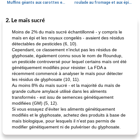
Muffins géants aux carottes et à la banane de Nif
roulade au fromage et aux épinards
2. Le maïs sucré
Marques de confiance: recettes et
30
min
Viande et volaille
55
min
astuces
Moins de 2% du maïs sucré échantillonné - y compris le
maïs en épi et les noyaux congelés - avaient des résidus
détectables de pesticides (6, 10).
Cependant, ce classement n'inclut pas les résidus de
glyphosate, également connu sous le nom de Roundup,
un pesticide controversé pour lequel certains maïs ont été
génétiquement modifiés pour résister. La FDA a
récemment commencé à analyser le maïs pour détecter
les résidus de glyphosate (10, 11).
fiesta tostadas
le méga's jopp joes
Au moins 8% du maïs sucré - et la majorité du maïs de
grande culture amylacé utilisé dans les aliments
transformés - est issu de semences génétiquement
modifiées (GM) (5, 12).
Si vous essayez d'éviter les aliments génétiquement
modifiés et le glyphosate, achetez des produits à base de
maïs biologique, pour lesquels il n'est pas permis de
modifier génétiquement ni de pulvériser du glyphosate.