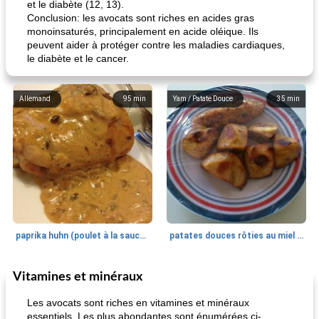
et le diabète (12, 13).
Conclusion: les avocats sont riches en acides gras
monoinsaturés, principalement en acide oléique. Ils
peuvent aider à protéger contre les maladies cardiaques,
le diabète et le cancer.
Allemand
95
min
Yam / Patate Douce
35
min
paprika huhn (poulet à la sauce paprika).
patates douces rôties au miel / kumara
Vitamines et minéraux
Petit déjeuner et brunch
25
min
Viande et volaille
45
min
Les avocats sont riches en vitamines et minéraux
essentiels. Les plus abondantes sont énumérées ci-