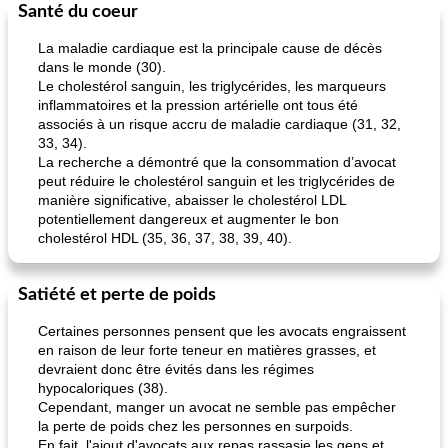
Santé du coeur
Déjeuner / Snacks
65
min
30
min
La maladie cardiaque est la principale cause de décès
dans le monde (30).
Le cholestérol sanguin, les triglycérides, les marqueurs
inflammatoires et la pression artérielle ont tous été
associés à un risque accru de maladie cardiaque (31, 32,
33, 34).
La recherche a démontré que la consommation d’avocat
peut réduire le cholestérol sanguin et les triglycérides de
manière significative, abaisser le cholestérol LDL
pois chiches rôtis aux épices
amandes au cheddar rôti
potentiellement dangereux et augmenter le bon
cholestérol HDL (35, 36, 37, 38, 39, 40).
Satiété et perte de poids
Certaines personnes pensent que les avocats engraissent
en raison de leur forte teneur en matières grasses, et
devraient donc être évités dans les régimes
hypocaloriques (38).
Cependant, manger un avocat ne semble pas empêcher
la perte de poids chez les personnes en surpoids.
En fait, l'ajout d'avocats aux repas rassasie les gens et