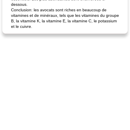
dessous.
Conclusion: les avocats sont riches en beaucoup de
vitamines et de minéraux, tels que les vitamines du groupe
B, la vitamine K, la vitamine E, la vitamine C, le potassium
et le cuivre.
quinoa petit déjeuner méditerranéen
poitrines de poulet grillées de jenny