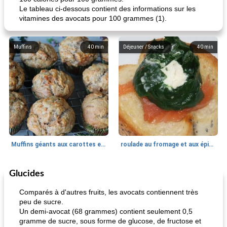
Le tableau ci-dessous contient des informations sur les
vitamines des avocats pour 100 grammes (1).
Muffins
40
min
Déjeuner / Snacks
40
min
Muffins géants aux carottes et à la banane de Nif
roulade au fromage et aux épinards
Glucides
Marques de confiance: recettes et
30
min
Viande et volaille
55
min
astuces
Comparés à d'autres fruits, les avocats contiennent très
peu de sucre.
Un demi-avocat (68 grammes) contient seulement 0,5
gramme de sucre, sous forme de glucose, de fructose et