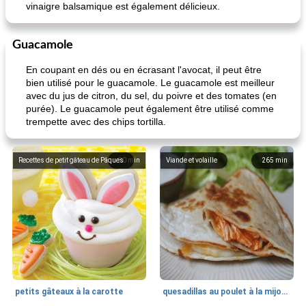
vinaigre balsamique est également délicieux.
Guacamole
En coupant en dés ou en écrasant l'avocat, il peut être
bien utilisé pour le guacamole. Le guacamole est meilleur
avec du jus de citron, du sel, du poivre et des tomates (en
purée). Le guacamole peut également être utilisé comme
trempette avec des chips tortilla.
Recettes de petit gâteau de Pâques
80
min
Viande et volaille
265
min
petits gâteaux à la carotte
quesadillas au poulet à la mijoteuse