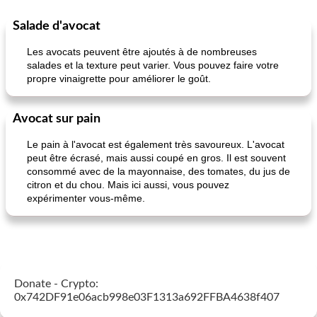
Salade d'avocat
50
min
<4 heures
65
min
Les avocats peuvent être ajoutés à de nombreuses
salades et la texture peut varier. Vous pouvez faire votre
propre vinaigrette pour améliorer le goût.
Avocat sur pain
Le pain à l'avocat est également très savoureux. L'avocat
peut être écrasé, mais aussi coupé en gros. Il est souvent
frittata au poulet
confiture de habanero à la pêche
consommé avec de la mayonnaise, des tomates, du jus de
citron et du chou. Mais ici aussi, vous pouvez
expérimenter vous-même.
Donate - Crypto:
0x742DF91e06acb998e03F1313a692FFBA4638f407