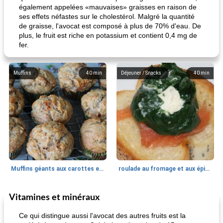
également appelées «mauvaises» graisses en raison de
ses effets néfastes sur le cholestérol. Malgré la quantité
de graisse, l'avocat est composé à plus de 70% d'eau. De
plus, le fruit est riche en potassium et contient 0,4 mg de
fer.
Muffins
40
min
Déjeuner / Snacks
40
min
Muffins géants aux carottes et à la banane de Nif
roulade au fromage et aux épinards
Vitamines et minéraux
Marques de confiance: recettes et
30
min
Viande et volaille
55
min
astuces
Ce qui distingue aussi l'avocat des autres fruits est la