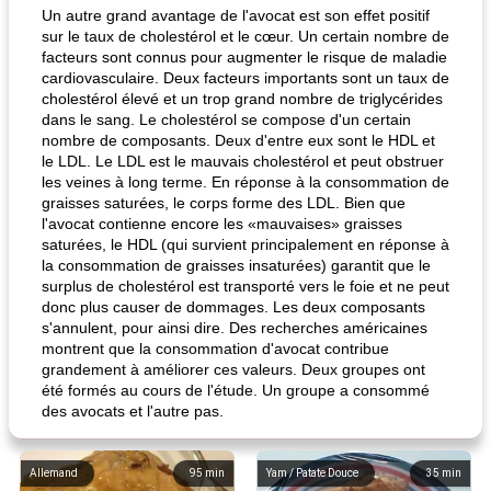
Un autre grand avantage de l'avocat est son effet positif
sur le taux de cholestérol et le cœur. Un certain nombre de
facteurs sont connus pour augmenter le risque de maladie
cardiovasculaire. Deux facteurs importants sont un taux de
cholestérol élevé et un trop grand nombre de triglycérides
dans le sang. Le cholestérol se compose d'un certain
nombre de composants. Deux d'entre eux sont le HDL et
le LDL. Le LDL est le mauvais cholestérol et peut obstruer
les veines à long terme. En réponse à la consommation de
graisses saturées, le corps forme des LDL. Bien que
l'avocat contienne encore les «mauvaises» graisses
saturées, le HDL (qui survient principalement en réponse à
la consommation de graisses insaturées) garantit que le
surplus de cholestérol est transporté vers le foie et ne peut
donc plus causer de dommages. Les deux composants
s'annulent, pour ainsi dire. Des recherches américaines
montrent que la consommation d'avocat contribue
grandement à améliorer ces valeurs. Deux groupes ont
été formés au cours de l'étude. Un groupe a consommé
des avocats et l'autre pas.
Allemand
95
min
Yam / Patate Douce
35
min