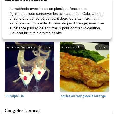
La méthode avec le sac en plastique fonctionne
également pour conserver les avocats mûrs. Celui-ci peut
ensuite être conservé pendant deux jours au maximum. Il
est également possible d'utiliser du jus d'orange, mais une
substance plus acide agit mieux pour contrer l'oxydation.
L'avocat brunira alors moins vite.
Vacances et événements
5
min
Viande et volaille
50
min
Rudolph-Tini
poulet au four glacé à l'orange
Congelez l'avocat
Alimentation saine
10
min
Vacances et événements
0
min