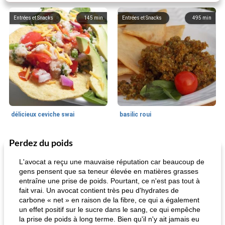
Entrées et Snacks
145
min
Entrées et Snacks
495
min
délicieux ceviche swai
basilic roui
Perdez du poids
Déjeuner / Snacks
65
min
30
min
L'avocat a reçu une mauvaise réputation car beaucoup de
gens pensent que sa teneur élevée en matières grasses
entraîne une prise de poids. Pourtant, ce n'est pas tout à
fait vrai. Un avocat contient très peu d'hydrates de
carbone « net » en raison de la fibre, ce qui a également
un effet positif sur le sucre dans le sang, ce qui empêche
la prise de poids à long terme. Bien qu'il n'y ait jamais eu