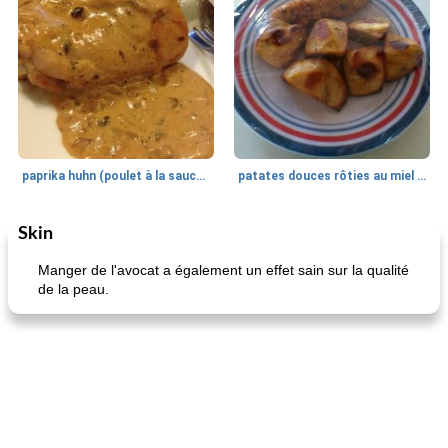
paprika huhn (poulet à la sauce paprika).
patates douces rôties au miel / kumara
Skin
Petit déjeuner et brunch
25
min
Viande et volaille
45
min
Manger de l'avocat a également un effet sain sur la qualité
de la peau.
quinoa petit déjeuner méditerranéen
poitrines de poulet grillées de jenny