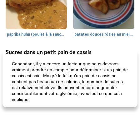
paprika huhn (poulet à la sauce paprika).
patates douces rôties au miel / kumara
Sucres dans un petit pain de cassis
Petit déjeuner et brunch
25
min
Viande et volaille
45
min
Cependant, il y a encore un facteur que nous devrons
vraiment prendre en compte pour déterminer si un pain de
cassis est sain. Malgré le fait qu'un pain de cassis ne
contient pas beaucoup de calories, le nombre de sucres
est relativement élevé! Ils peuvent encore augmenter
considérablement votre glycémie, avec tout ce que cela
implique.
quinoa petit déjeuner méditerranéen
poitrines de poulet grillées de jenny