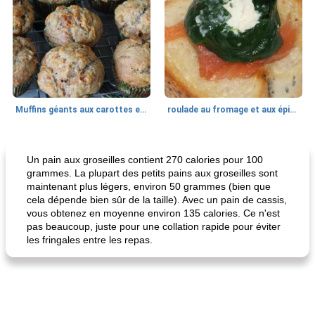
Muffins géants aux carottes et à la banane de Nif
roulade au fromage et aux épinards
Marques de confiance: recettes et
30
min
Viande et volaille
55
min
astuces
Un pain aux groseilles contient 270 calories pour 100
grammes. La plupart des petits pains aux groseilles sont
maintenant plus légers, environ 50 grammes (bien que
cela dépende bien sûr de la taille). Avec un pain de cassis,
vous obtenez en moyenne environ 135 calories. Ce n'est
pas beaucoup, juste pour une collation rapide pour éviter
les fringales entre les repas.
fiesta tostadas
le méga's jopp joes