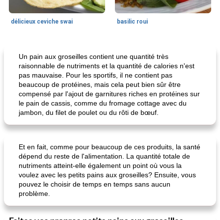
délicieux ceviche swai
basilic roui
Déjeuner / Snacks
65
min
30
min
Un pain aux groseilles contient une quantité très
raisonnable de nutriments et la quantité de calories n'est
pas mauvaise. Pour les sportifs, il ne contient pas
beaucoup de protéines, mais cela peut bien sûr être
compensé par l'ajout de garnitures riches en protéines sur
le pain de cassis, comme du fromage cottage avec du
jambon, du filet de poulet ou du rôti de bœuf.
pois chiches rôtis aux épices
amandes au cheddar rôti
Et en fait, comme pour beaucoup de ces produits, la santé
dépend du reste de l'alimentation. La quantité totale de
nutriments atteint-elle également un point où vous la
voulez avec les petits pains aux groseilles? Ensuite, vous
pouvez le choisir de temps en temps sans aucun
problème.