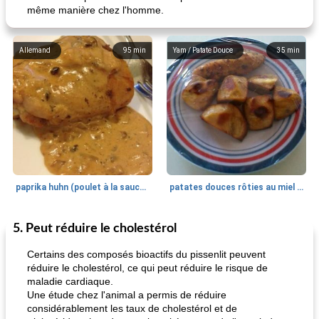
même manière chez l'homme.
Allemand
95
min
Yam / Patate Douce
35
min
paprika huhn (poulet à la sauce paprika).
patates douces rôties au miel / kumara
5. Peut réduire le cholestérol
Petit déjeuner et brunch
25
min
Viande et volaille
45
min
Certains des composés bioactifs du pissenlit peuvent
réduire le cholestérol, ce qui peut réduire le risque de
maladie cardiaque.
Une étude chez l'animal a permis de réduire
considérablement les taux de cholestérol et de