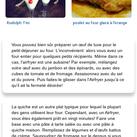
Rudolph-Tini
poulet au four glacé à l'orange
Alimentation saine
10
min
Vacances et événements
0
min
Vous pouvez bien sûr préparer un œuf de luxe pour le
petit-déjeuner au four. L'inconvénient: alors vous avez un
four entier pour quelques petits récipients. Même dans ce
cas, l'airfryer est une aubaine! Par exemple, mélangez
votre œuf avec du jambon et des épinards, ou avec des
cubes de tomate et de fromage. Assaisonnez avec du sel
et du poivre. Puis faites-le glisser dans l'Airfryer jusqu'à ce
qu'il ait la fermeté désirée!
pouding au chocolat maison
ananas cuit au four avec des craquelins
La quiche est un autre plat typique pour lequel la plupart
des gens utilisent leur four. Cependant, avec un Airfryer,
vous êtes également prêt en vingt minutes! Faire une
base avec une pâte à tarte salée ou avec une pâte à
quiche maison. Remplissez de légumes et d'œufs battus
de crème. Saupoudrez de fromage sur le dessus si vous