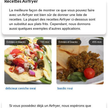
Recettes Airfryer
La meilleure façon de montrer ce que vous pouvez faire
avec un Airfryer est bien sûr de donner une liste de
recettes. La plupart des recettes Airfryer ci-dessous sont
un substitut aux plats frits. Cependant, nous donnons
aussi quelques exemples d'autres applications.
Entrées et Snacks
145
min
Entrées et Snacks
495
min
délicieux ceviche swai
basilic roui
Déjeuner / Snacks
65
min
30
min
Si vous possédez déjà un Airfryer, nous espérons que