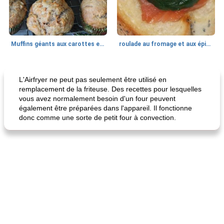
Muffins géants aux carottes et à la banane de Nif
roulade au fromage et aux épinards
Marques de confiance: recettes et
30
min
Viande et volaille
55
min
astuces
L'Airfryer ne peut pas seulement être utilisé en
remplacement de la friteuse. Des recettes pour lesquelles
vous avez normalement besoin d'un four peuvent
également être préparées dans l'appareil. Il fonctionne
donc comme une sorte de petit four à convection.
fiesta tostadas
le méga's jopp joes