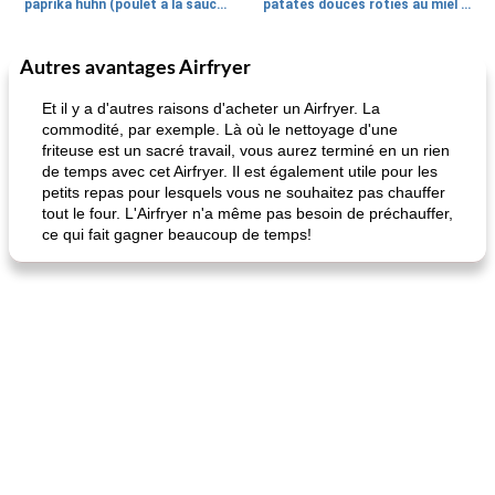
paprika huhn (poulet à la sauce paprika).
patates douces rôties au miel / kumara
Autres avantages Airfryer
Petit déjeuner et brunch
25
min
Viande et volaille
45
min
Et il y a d'autres raisons d'acheter un Airfryer. La
commodité, par exemple. Là où le nettoyage d'une
friteuse est un sacré travail, vous aurez terminé en un rien
de temps avec cet Airfryer. Il est également utile pour les
petits repas pour lesquels vous ne souhaitez pas chauffer
tout le four. L'Airfryer n'a même pas besoin de préchauffer,
ce qui fait gagner beaucoup de temps!
quinoa petit déjeuner méditerranéen
poitrines de poulet grillées de jenny