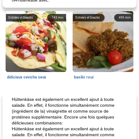
hÃ¼ttenkäse avec:
Entrées et Snacks
145
min
Entrées et Snacks
495
min
délicieux ceviche swai
basilic roui
Déjeuner / Snacks
65
min
30
min
Hüttenkäse est également un excellent ajout à toute
salade. En effet, il fonctionne simultanément comme
(ingrédient de la) vinaigrette et comme source de
protéines supplémentaire. Encore une fois quelques
délicieuses combinaisons:
Hüttenkäse est également un excellent ajout à toute
salade. En effet, il fonctionne simultanément comme