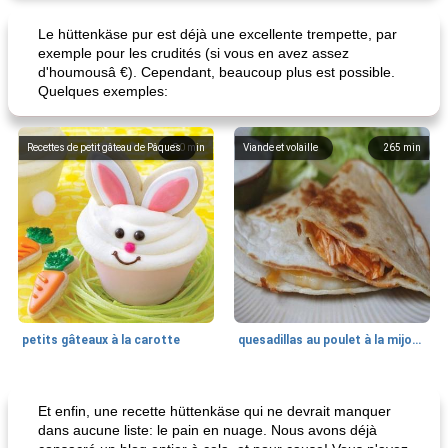
Le hüttenkäse pur est déjà une excellente trempette, par
exemple pour les crudités (si vous en avez assez
d'houmousâ €). Cependant, beaucoup plus est possible.
pouding au chocolat maison
ananas cuit au four avec des craquelins
Quelques exemples:
Recettes de petit gâteau de Pâques
80
min
Viande et volaille
265
min
petits gâteaux à la carotte
quesadillas au poulet à la mijoteuse
50
min
<4 heures
65
min
Et enfin, une recette hüttenkäse qui ne devrait manquer
dans aucune liste: le pain en nuage. Nous avons déjà