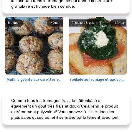
lactosérum dans le fromage, ce qui donne la structure
granulaire et humide bien connue.
Muffins
40
min
Déjeuner / Snacks
40
min
Muffins géants aux carottes et à la banane de Nif
roulade au fromage et aux épinards
Marques de confiance: recettes et
30
min
Viande et volaille
55
min
astuces
Comme tous les fromages frais, le hüttenkäse a
également un goût très frais et doux. Cela rend le produit
extrêmement polyvalent! Vous pouvez l'utiliser dans les
plats salés et sucrés, et il se marie parfaitement avec tout.