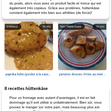
du poids, alors vous avez un produit facile et mince qui est
également très copieux. Grâce aux protéines, hüttenkäse
convient également très bien aux athlètes (de force)!
Allemand
95
min
Yam / Patate Douce
35
min
paprika huhn (poulet à la sauce paprika).
patates douces rôties au miel / kumara
8 recettes hüttenkäse
Petit déjeuner et brunch
25
min
Viande et volaille
45
min
Pour un fromage avec autant d'avantages, il est en fait
dommage qu'il soit utilisé si unilatéralement. Bien sûr, vous
pouvez le manger sur votre pain, mais beaucoup plus est