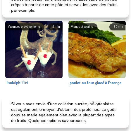
crêpes à partir de cette pâte et servez-les avec des fruits,
par exemple.
Vacances et événements
5
min
Viande et volaille
50
min
Rudolph-Tini
poulet au four glacé à l'orange
Alimentation saine
10
min
Vacances et événements
0
min
Si vous avez envie d'une collation sucrée, hÃ¼ttenkäse
est également le moyen d'obtenir des protéines. Le goût
doux se marie également bien avec la plupart des types
de fruits. Quelques options savoureuses: