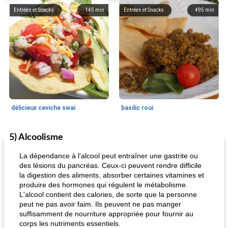
Entrées et Snacks
145
min
Entrées et Snacks
495
min
délicieux ceviche swai
basilic roui
5) Alcoolisme
Déjeuner / Snacks
65
min
30
min
La dépendance à l'alcool peut entraîner une gastrite ou
des lésions du pancréas. Ceux-ci peuvent rendre difficile
la digestion des aliments, absorber certaines vitamines et
produire des hormones qui régulent le métabolisme.
L'alcool contient des calories, de sorte que la personne
peut ne pas avoir faim. Ils peuvent ne pas manger
suffisamment de nourriture appropriée pour fournir au
corps les nutriments essentiels.