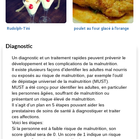
Rudolph-Tini
poulet au four glacé à l'orange
Diagnostic
Alimentation saine
10
min
Vacances et événements
0
min
Un diagnostic et un traitement rapides peuvent prévenir le
développement et les complications de la malnutrition.
Il existe plusieurs façons d'identifier les adultes mal nourris
ou exposés au risque de malnutrition, par exemple l'outil
de dépistage universel de la malnutrition (MUST).
MUST a été conçu pour identifier les adultes, en particulier
les personnes âgées, souffrant de malnutrition ou
présentant un risque élevé de malnutrition.
Il s’agit d’un plan en 5 étapes pouvant aider les
pouding au chocolat maison
ananas cuit au four avec des craquelins
prestataires de soins de santé à diagnostiquer et traiter
ces affections.
Voici les étapes:
Si la personne est à faible risque de malnutrition, son
score global sera de 0. Un score de 1 indique un risque