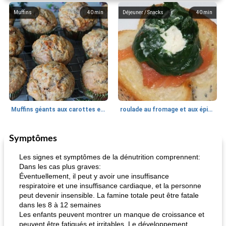
Muffins
40
min
Déjeuner / Snacks
40
min
Muffins géants aux carottes et à la banane de Nif
roulade au fromage et aux épinards
Symptômes
Marques de confiance: recettes et
30
min
Viande et volaille
55
min
astuces
Les signes et symptômes de la dénutrition comprennent:
Dans les cas plus graves:
Éventuellement, il peut y avoir une insuffisance
respiratoire et une insuffisance cardiaque, et la personne
peut devenir insensible. La famine totale peut être fatale
dans les 8 à 12 semaines
Les enfants peuvent montrer un manque de croissance et
peuvent être fatigués et irritables. Le développement