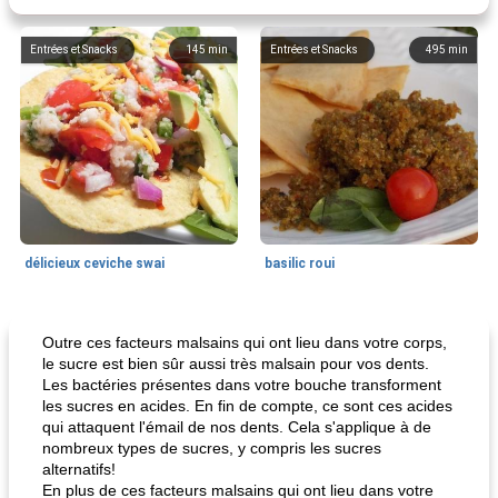
Entrées et Snacks
145
min
Entrées et Snacks
495
min
délicieux ceviche swai
basilic roui
Déjeuner / Snacks
65
min
30
min
Outre ces facteurs malsains qui ont lieu dans votre corps,
le sucre est bien sûr aussi très malsain pour vos dents.
Les bactéries présentes dans votre bouche transforment
les sucres en acides. En fin de compte, ce sont ces acides
qui attaquent l'émail de nos dents. Cela s'applique à de
nombreux types de sucres, y compris les sucres
alternatifs!
En plus de ces facteurs malsains qui ont lieu dans votre