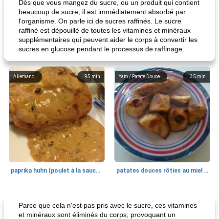
Dès que vous mangez du sucre, ou un produit qui contient
beaucoup de sucre, il est immédiatement absorbé par
l'organisme. On parle ici de sucres raffinés. Le sucre
raffiné est dépouillé de toutes les vitamines et minéraux
supplémentaires qui peuvent aider le corps à convertir les
sucres en glucose pendant le processus de raffinage.
Allemand
95
min
Yam / Patate Douce
35
min
paprika huhn (poulet à la sauce paprika).
patates douces rôties au miel / kumara
Petit déjeuner et brunch
25
min
Viande et volaille
45
min
Parce que cela n'est pas pris avec le sucre, ces vitamines
et minéraux sont éliminés du corps, provoquant un