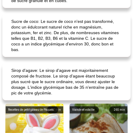
de sucre granulé et en cubes.
Sucre de coco: Le sucre de coco n'est pas transformé,
donc un édulcorant naturel riche en magnésium,
potassium, fer et zinc. De plus, de nombreuses vitamines
telles que B1, B2, B3, B6 et la vitamine C. Le sucre de
coco a un indice glycémique d'environ 30, donc bon et
bas.
Sirop d'agave: Le sirop d'agave est majoritairement
composé de fructose. Le sirop d'agave étant beaucoup
plus sucré que le sucre ordinaire, vous devez ajuster le
dosage. L'indice glycémique bas de 35 n'entraîne pas de
pic de votre glycémie.
Recettes de petit gâteau de Pâques
80
min
Viande et volaille
265
min