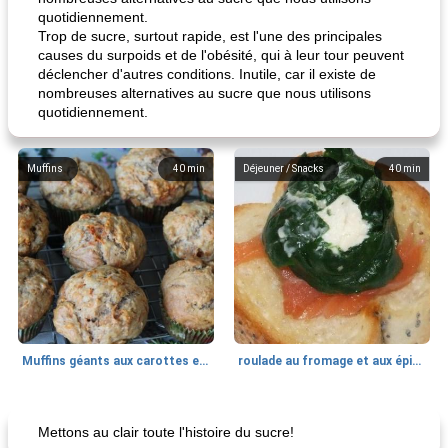
quotidiennement.
Trop de sucre, surtout rapide, est l'une des principales
causes du surpoids et de l'obésité, qui à leur tour peuvent
déclencher d'autres conditions. Inutile, car il existe de
nombreuses alternatives au sucre que nous utilisons
quotidiennement.
Muffins
40
min
Déjeuner / Snacks
40
min
Muffins géants aux carottes et à la banane de Nif
roulade au fromage et aux épinards
Marques de confiance: recettes et
30
min
Viande et volaille
55
min
astuces
Mettons au clair toute l'histoire du sucre!