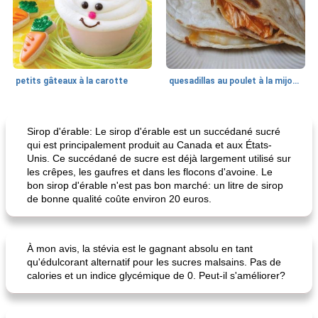
petits gâteaux à la carotte
quesadillas au poulet à la mijoteuse
50
min
<4 heures
65
min
Sirop d'érable: Le sirop d'érable est un succédané sucré
qui est principalement produit au Canada et aux États-
Unis. Ce succédané de sucre est déjà largement utilisé sur
les crêpes, les gaufres et dans les flocons d'avoine. Le
bon sirop d'érable n'est pas bon marché: un litre de sirop
de bonne qualité coûte environ 20 euros.
À mon avis, la stévia est le gagnant absolu en tant
frittata au poulet
confiture de habanero à la pêche
qu'édulcorant alternatif pour les sucres malsains. Pas de
calories et un indice glycémique de 0. Peut-il s'améliorer?