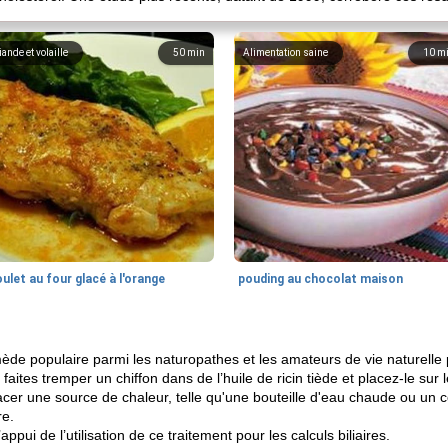
iande et volaille
50
min
Alimentation saine
10
m
ulet au four glacé à l'orange
pouding au chocolat maison
mède populaire parmi les naturopathes et les amateurs de vie naturell
 faites tremper un chiffon dans de l’huile de ricin tiède et placez-le sur 
cer une source de chaleur, telle qu'une bouteille d'eau chaude ou un 
re.
appui de l’utilisation de ce traitement pour les calculs biliaires.