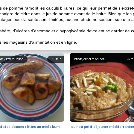
de pomme ramollit les calculs biliaires, ce qui leur permet de s’excrét
inaigre de cidre dans le jus de pomme avant de le boire. Bien que les 
ages pour la santé sont limitées, aucune étude ne soutient son utilis
diabète, d'ulcères d'estomac et d'hypoglycémie devraient se garder de
s les magasins d’alimentation et en ligne.
am / Patate Douce
35
min
Petit déjeuner et brunch
25
m
patates douces rôties au miel / kumara
quinoa petit déjeuner méditerranée