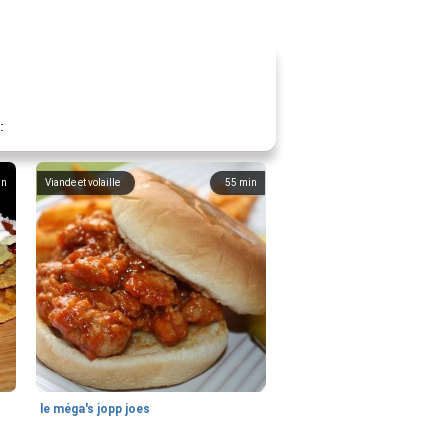
:
in
Viande et volaille
55
min
le méga's jopp joes