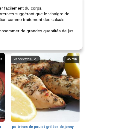
er facilement du corps.
preuves suggérant que le vinaigre de
ation comme traitement des calculs
 consommer de grandes quantités de jus
in
Viande et volaille
45
min
n
poitrines de poulet grillées de jenny