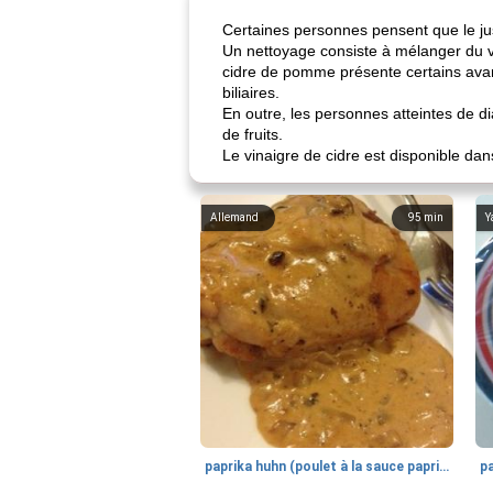
Certaines personnes pensent que le jus 
Un nettoyage consiste à mélanger du v
cidre de pomme présente certains avant
biliaires.
En outre, les personnes atteintes de 
de fruits.
Le vinaigre de cidre est disponible dan
Allemand
95
min
Y
paprika huhn (poulet à la sauce paprika).