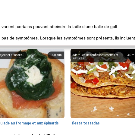
s varient, certains pouvant atteindre la taille d'une balle de golf.
nt pas de symptômes. Lorsque les symptômes sont présents, ils incluent
éjeuner / Snacks
40
min
Marques de confiance: recettes et
30
m
astuces
oulade au fromage et aux épinards
fiesta tostadas