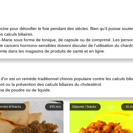
e pour détoxifier le foie pendant des siècles. Bien qu'il puisse soutenir l
 calculs biliaires.
Marie sous forme de tonique, de capsule ou de comprimé. Les personne
e cancers hormono-sensibles doivent discuter de l'utilisation du char
ente dans les magasins de produits de santé et en ligne.
'or est un remède traditionnel chinois populaire contre les calculs bil
nt ou la prévention des calculs biliaires du cholestérol.
me de poudre ou de liquide.
ntrées et Snacks
495
min
Déjeuner / Snacks
65
m