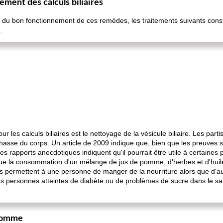
ment des calculs biliaires
e du bon fonctionnement de ces remèdes, les traitements suivants consti
.
r les calculs biliaires est le nettoyage de la vésicule biliaire. Les par
chasse du corps. Un article de 2009 indique que, bien que les preuves s
des rapports anecdotiques indiquent qu'il pourrait être utile à certaines
ique la consommation d'un mélange de jus de pomme, d'herbes et d'huile
es permettent à une personne de manger de la nourriture alors que d'au
s personnes atteintes de diabète ou de problèmes de sucre dans le s
 pomme