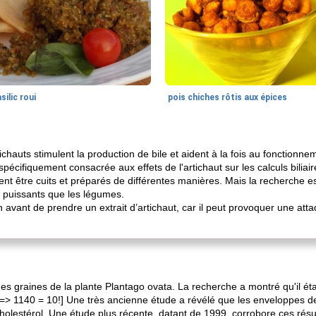
silic roui
pois chiches rôtis aux épices
ichauts stimulent la production de bile et aident à la fois au fonctionneme
cifiquement consacrée aux effets de l'artichaut sur les calculs biliair
nt être cuits et préparés de différentes manières. Mais la recherche e
s puissants que les légumes.
 avant de prendre un extrait d’artichaut, car il peut provoquer une attaq
 des graines de la plante Plantago ovata. La recherche a montré qu'il ét
6 => 1140 = 10!] Une très ancienne étude a révélé que les enveloppes d
 cholestérol. Une étude plus récente, datant de 1999, corrobore ces résu