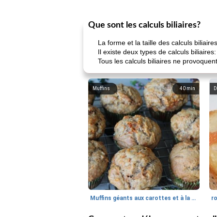
Que sont les calculs biliaires?
La forme et la taille des calculs biliaire
Il existe deux types de calculs biliaires:
Tous les calculs biliaires ne provoque
Muffins
40
min
D
Muffins géants aux carottes et à la banane de Nif
r