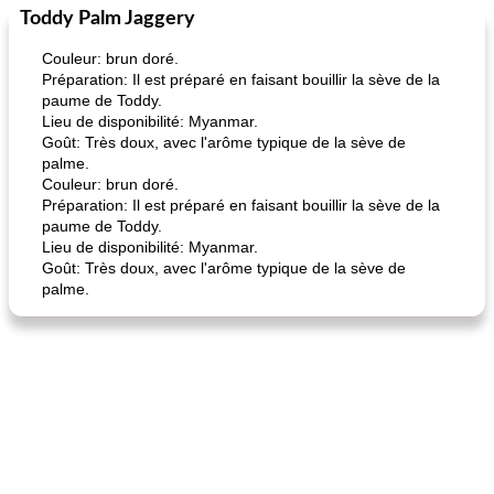
Toddy Palm Jaggery
Petit déjeuner et brunch
25
min
Viande et volaille
45
min
Couleur: brun doré.
Préparation: Il est préparé en faisant bouillir la sève de la
paume de Toddy.
Lieu de disponibilité: Myanmar.
Goût: Très doux, avec l'arôme typique de la sève de
palme.
Couleur: brun doré.
Préparation: Il est préparé en faisant bouillir la sève de la
paume de Toddy.
quinoa petit déjeuner méditerranéen
poitrines de poulet grillées de jenny
Lieu de disponibilité: Myanmar.
Goût: Très doux, avec l'arôme typique de la sève de
palme.