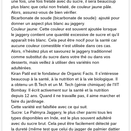
une fois, une fois frelaté avec du sucre, il sera beaucoup
plus blanc que celui non frelaté, de couleur jaune pâle.
Alors, assurez-vous de bien vérifier.
Bicarbonate de soude (bicarbonate de soude): ajouté pour
donner un aspect plus blanc au jaggery.
Couleur jaune: Cette couleur est souvent ajoutée lorsque
le jaggery contient une quantité excessive de sucre et qu'il
apparaît très blanc. Cela peut être nocif pour la santé car
aucune couleur comestible n'est utilisée dans ces cas.
Alors, n'hésitez plus et savourez le jaggery traditionnel
comme substitut du sucre dans votre thé ou dans vos
desserts, mais veillez à utiliser des variétés non
adultérées.
Kiran Patil est le fondateur de Organic Facts. Il s'intéresse
beaucoup à la santé, à la nutrition et à la vie biologique. Il
a obtenu un B.Tech et un M. Tech (génie chimique) de l'IIT
Bombay. Il écrit activement sur la santé et la nutrition
depuis 12 ans. Quand il ne travaille pas, il aime marcher et
faire du jardinage.
Cette variété est falsifiée avec ce qui suit.
Sucre: Le Palmyra Jaggery, le plus cher parmi tous les
types disponibles en Inde, est le plus souvent adultéré
avec du sucre brut. Cela peut être facilement détecté par
la dureté (même test que celui du jagger de palmier dattier