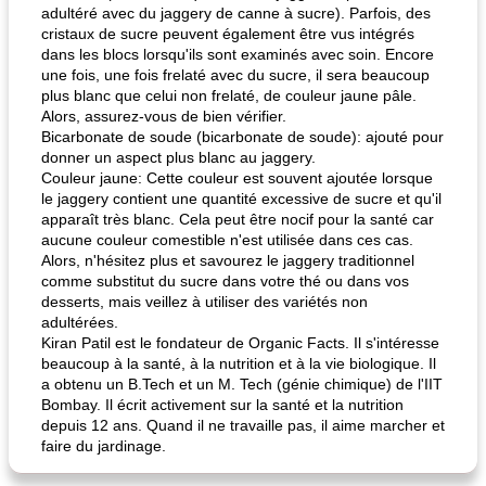
adultéré avec du jaggery de canne à sucre). Parfois, des
cristaux de sucre peuvent également être vus intégrés
dans les blocs lorsqu'ils sont examinés avec soin. Encore
une fois, une fois frelaté avec du sucre, il sera beaucoup
plus blanc que celui non frelaté, de couleur jaune pâle.
Alors, assurez-vous de bien vérifier.
Bicarbonate de soude (bicarbonate de soude): ajouté pour
donner un aspect plus blanc au jaggery.
Couleur jaune: Cette couleur est souvent ajoutée lorsque
le jaggery contient une quantité excessive de sucre et qu'il
apparaît très blanc. Cela peut être nocif pour la santé car
aucune couleur comestible n'est utilisée dans ces cas.
Alors, n'hésitez plus et savourez le jaggery traditionnel
comme substitut du sucre dans votre thé ou dans vos
desserts, mais veillez à utiliser des variétés non
adultérées.
Kiran Patil est le fondateur de Organic Facts. Il s'intéresse
beaucoup à la santé, à la nutrition et à la vie biologique. Il
a obtenu un B.Tech et un M. Tech (génie chimique) de l'IIT
Bombay. Il écrit activement sur la santé et la nutrition
depuis 12 ans. Quand il ne travaille pas, il aime marcher et
faire du jardinage.