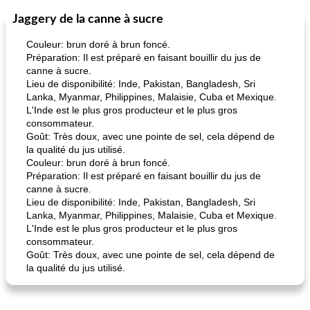
Jaggery de la canne à sucre
Marques de confiance: recettes et
30
min
Viande et volaille
55
min
astuces
Couleur: brun doré à brun foncé.
Préparation: Il est préparé en faisant bouillir du jus de
canne à sucre.
Lieu de disponibilité: Inde, Pakistan, Bangladesh, Sri
Lanka, Myanmar, Philippines, Malaisie, Cuba et Mexique.
L'Inde est le plus gros producteur et le plus gros
consommateur.
Goût: Très doux, avec une pointe de sel, cela dépend de
la qualité du jus utilisé.
fiesta tostadas
le méga's jopp joes
Couleur: brun doré à brun foncé.
Préparation: Il est préparé en faisant bouillir du jus de
canne à sucre.
Lieu de disponibilité: Inde, Pakistan, Bangladesh, Sri
Lanka, Myanmar, Philippines, Malaisie, Cuba et Mexique.
L'Inde est le plus gros producteur et le plus gros
consommateur.
Goût: Très doux, avec une pointe de sel, cela dépend de
la qualité du jus utilisé.