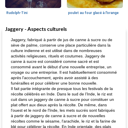
Rudolph-Tini
poulet au four glacé à l'orange
Jaggery - Aspects culturels
Alimentation saine
10
min
Vacances et événements
0
min
Jaggery, fabriqué à partir de jus de canne à sucre ou de
sève de palme, conserve une place particulière dans la
culture indienne et est utilisé dans de nombreuses
activités religieuses, rituels et coutumes. Jaggery de
canne à sucre est considéré comme sacré et est
consommé avant le début d'une nouvelle entreprise, un
voyage ou une entreprise. Il est habituellement consommé
après l'accouchement, après avoir assisté à des
funérailles et pour célébrer une bonne nouvelle.
pouding au chocolat maison
ananas cuit au four avec des craquelins
Il fait partie intégrante de presque tous les festivals de la
récolte célébrés en Inde. Dans le sud de l’Inde, le riz est
cuit dans un jaggery de canne à sucre pour constituer un
plat offert aux dieux après la récolte. De même, dans
l'ouest et le nord de l'Inde, les mets sucrés sont fabriqués
à partir de jaggery de canne à sucre et de nouvelles
récoltes comme le sésame, l'arachide, le riz et la farine de
blé pour célébrer la récolte. En Inde orientale, des plats