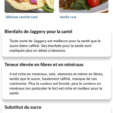
délicieux ceviche swai
basilic roui
Bienfaits de Jaggery pour la santé
Déjeuner / Snacks
65
min
30
min
Toute sorte de Jaggery est meilleure pour la santé que le
sucre blanc raffiné. Ses bienfaits pour la santé sont
expliqués plus en détail ci-dessous.
Teneur élevée en fibres et en minéraux
Il est riche en minéraux, sels, vitamines et même en fibres,
tandis que le sucre, hautement raffiné, manque de ces
pois chiches rôtis aux épices
amandes au cheddar rôti
nutriments. Plus la couleur est foncée, plus le contenu en
minéraux (en particulier le fer) est riche et meilleur pour la
santé.
Substitut du sucre