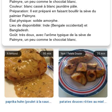
Palmyre, un peu comme le chocolat blanc.
Couleur: blanc cassé à blanc jaunâtre pâle.
Préparation: Il est préparé en faisant bouillir la sève du
palmier Palmyre.
État physique: solide amorphe.
Lieu de disponibilité: Inde (Bengale occidental) et
Bangladesh.
Goût: très doux, avec l'arôme typique de la sève de
Palmyre, un peu comme le chocolat blanc.
Allemand
95
min
Yam / Patate Douce
35
min
paprika huhn (poulet à la sauce paprika).
patates douces rôties au miel / kumara