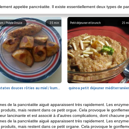
ment appelée pancréatite. Il existe essentiellement deux types de pan
am / Patate Douce
35
min
Petit déjeuner et brunch
25
m
patates douces rôties au miel / kumara
quinoa petit déjeuner méditerranée
s de la pancréatite aiguë apparaissent très rapidement. Les enzymes
 produits, mais restent dans ce petit orgue. Cela provoque le gonflemen
leur lancinante et est associé à d'autres complications, dont chacune pe
s de la pancréatite aiguë apparaissent très rapidement. Les enzymes
 produits, mais restent dans ce petit organe. Cela provoque le gonfleme