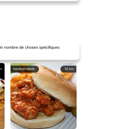
rtain nombre de choses spécifiques
in
Viande et volaille
55
min