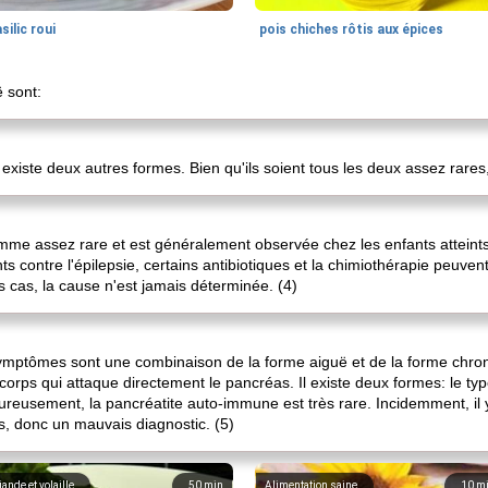
silic roui
pois chiches rôtis aux épices
 sont:
 existe deux autres formes. Bien qu'ils soient tous les deux assez rares
mme assez rare et est généralement observée chez les enfants atteints
ontre l'épilepsie, certains antibiotiques et la chimiothérapie peuvent 
 cas, la cause n'est jamais déterminée. (4)
mptômes sont une combinaison de la forme aiguë et de la forme chroni
orps qui attaque directement le pancréas. Il existe deux formes: le typ
eureusement, la pancréatite auto-immune est très rare. Incidemment, il
, donc un mauvais diagnostic. (5)
iande et volaille
50
min
Alimentation saine
10
m