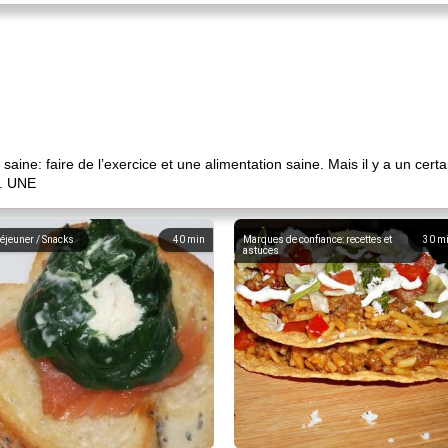
e saine: faire de l’exercice et une alimentation saine. Mais il y a un ce
n. UNE
éjeuner / Snacks
40
min
Marques de confiance: recettes et
30
m
astuces