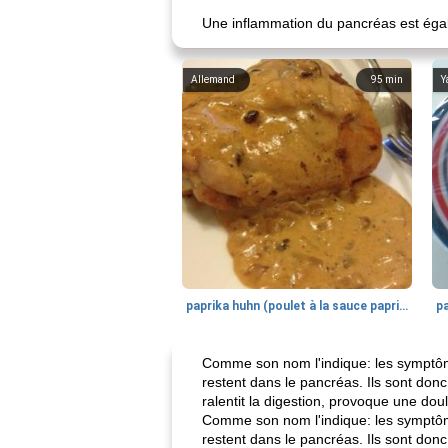
Une inflammation du pancréas est égale
Allemand
95
min
Y
paprika huhn (poulet à la sauce paprika).
Comme son nom l'indique: les symptôme
restent dans le pancréas. Ils sont donc
ralentit la digestion, provoque une dou
Comme son nom l'indique: les symptôme
restent dans le pancréas. Ils sont donc