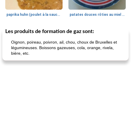
paprika huhn (poulet à la sauce paprika).
patates douces rôties au miel / kumara
Les produits de formation de gaz sont:
Petit déjeuner et brunch
25
min
Viande et volaille
45
min
Oignon, poireau, poivron, ail, chou, choux de Bruxelles et
légumineuses. Boissons gazeuses, cola, orange, rivela,
bière, etc.
quinoa petit déjeuner méditerranéen
poitrines de poulet grillées de jenny