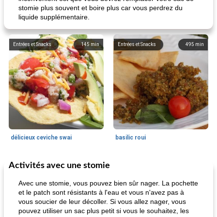
stomie plus souvent et boire plus car vous perdrez du
liquide supplémentaire.
Entrées et Snacks
145
min
Entrées et Snacks
495
min
délicieux ceviche swai
basilic roui
Activités avec une stomie
Déjeuner / Snacks
65
min
30
min
Avec une stomie, vous pouvez bien sûr nager. La pochette
et le patch sont résistants à l'eau et vous n'avez pas à
vous soucier de leur décoller. Si vous allez nager, vous
pouvez utiliser un sac plus petit si vous le souhaitez, les