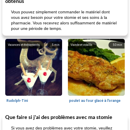
obtenus
Vous pouvez simplement commander le matériel dont
vous avez besoin pour votre stomie et ses soins à la
pharmacie. Vous recevrez alors suffisamment de matériel
pour une période de temps.
Vacances et événements
5
min
Viande et volaille
50
min
Rudolph-Tini
poulet au four glacé à l'orange
Que faire si j'ai des problèmes avec ma stomie
Alimentation saine
10
min
Vacances et événements
0
min
Si vous avez des problèmes avec votre stomie, veuillez