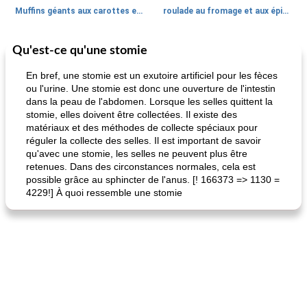
Muffins géants aux carottes et à la banane de Nif
roulade au fromage et aux épinards
Qu'est-ce qu'une stomie
Marques de confiance: recettes et
30
min
Viande et volaille
55
min
astuces
En bref, une stomie est un exutoire artificiel pour les fèces
ou l'urine. Une stomie est donc une ouverture de l'intestin
dans la peau de l'abdomen. Lorsque les selles quittent la
stomie, elles doivent être collectées. Il existe des
matériaux et des méthodes de collecte spéciaux pour
réguler la collecte des selles. Il est important de savoir
qu'avec une stomie, les selles ne peuvent plus être
retenues. Dans des circonstances normales, cela est
possible grâce au sphincter de l'anus. [! 166373 => 1130 =
fiesta tostadas
le méga's jopp joes
4229!] À quoi ressemble une stomie