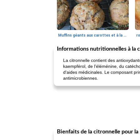
Muffins géants aux carottes et à la banane de Nif
r
Informations nutritionnelles à la 
La citronnelle contient des antioxydant
kaempférol, de l'éléménine, du catécho
d'aides médicinales. Le composant princ
antimicrobiennes.
Bienfaits de la citronnelle pour la