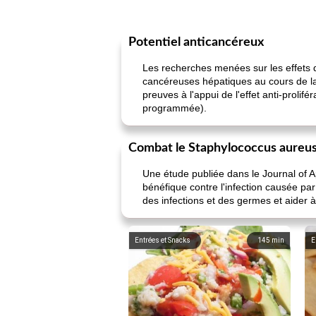
Potentiel anticancéreux
Les recherches menées sur les effets du
cancéreuses hépatiques au cours de la
preuves à l'appui de l'effet anti-prolifé
programmée).
Combat le Staphylococcus aureu
Une étude publiée dans le Journal of App
bénéfique contre l'infection causée par
des infections et des germes et aider 
Entrées et Snacks
145
min
E