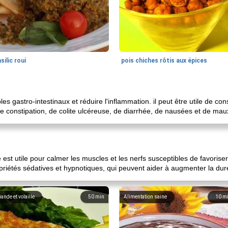
silic roui
pois chiches rôtis aux épices
les gastro-intestinaux et réduire l'inflammation. il peut être utile de c
 de constipation, de colite ulcéreuse, de diarrhée, de nausées et de ma
e est utile pour calmer les muscles et les nerfs susceptibles de favoris
riétés sédatives et hypnotiques, qui peuvent aider à augmenter la du
iande et volaille
50
min
Alimentation saine
10
m