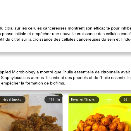
 citral sur les cellules cancéreuses montrent son efficacité pour inhibe
 phase initiale et empêcher une nouvelle croissance des cellules canc
ratif du citral sur la croissance des cellules cancéreuses du sein et l'ind
s
lied Microbiology a montré que l'huile essentielle de citronnelle avait u
 Staphylococcus aureus. Il contient des phénols et de l'huile essentiell
à empêcher la formation de biofilms.
ntrées et Snacks
495
min
Déjeuner / Snacks
65
m