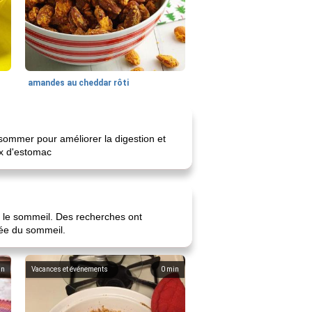
amandes au cheddar rôti
onsommer pour améliorer la digestion et
ux d'estomac
er le sommeil. Des recherches ont
rée du sommeil.
in
Vacances et événements
0
min