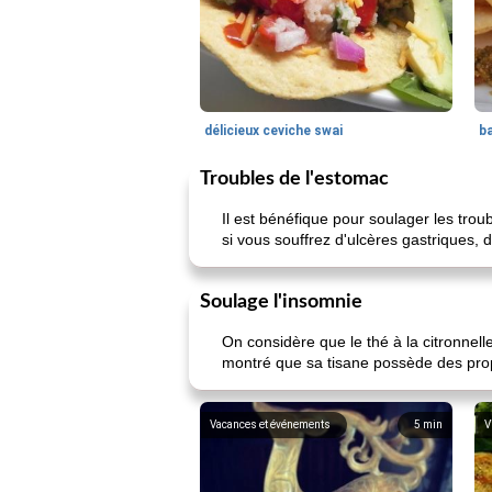
délicieux ceviche swai
ba
Troubles de l'estomac
Il est bénéfique pour soulager les troub
si vous souffrez d'ulcères gastriques,
Soulage l'insomnie
On considère que le thé à la citronnell
montré que sa tisane possède des prop
Vacances et événements
5
min
V