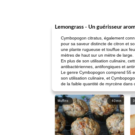
Lemongrass - Un guérisseur aro
Cymbopogon citratus, également connue 
pour sa saveur distincte de citron et s
une plante rugueuse et touffue aux feu
mètres de haut sur un mètre de large.
En plus de son utilisation culinaire, 
antibactériennes, antifongiques et anti
Le genre Cymbopogon comprend 55 espè
son utilisation culinaire, et Cymbopogo
de la faible quantité de myrcène dans c
Muffins
40
min
D