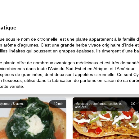
matique
sous le nom de citronnelle, est une plante appartenant à la famille de
on arôme d'agrumes. C'est une grande herbe vivace originaire d'Inde et 
illes linéaires qui poussent en grappes épaisses. Ils émergent d'une b
cette plante offre de nombreux avantages médicinaux et est très demand
microbiennes dans toute l'Asie du Sud-Est et en Afrique. et l'Amérique.
ces de graminées, dont deux sont appelées citronnelle. Ce sont Cym
n flexuosus, utilisé dans la fabrication de parfums en raison de sa dur
ette variété.
éjeuner / Snacks
40
min
Marques de confiance: recettes et
30
m
astuces