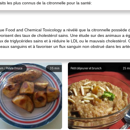
its les plus connus de la citronnelle pour la santé:
ue Food and Chemical Toxicology a révélé que la citronnelle possède d
avorisent des taux de cholestérol sains. Une étude sur des animaux 
ux de triglycérides sains et à réduire le LDL ou le mauvais cholestérol. 
seaux sanguins et à favoriser un flux sanguin non obstrué dans les artè
am / Patate Douce
35
min
Petit déjeuner et brunch
25
m