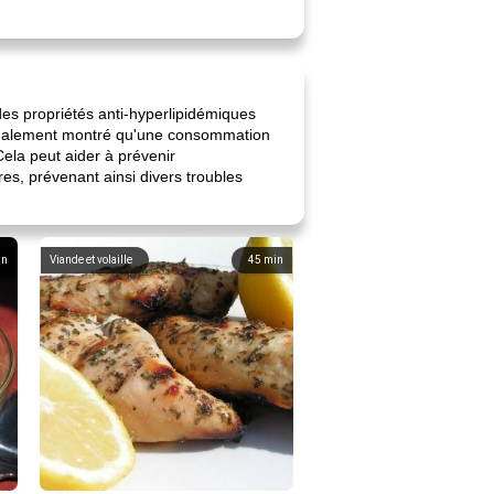
es propriétés anti-hyperlipidémiques
a également montré qu'une consommation
Cela peut aider à prévenir
res, prévenant ainsi divers troubles
in
Viande et volaille
45
min