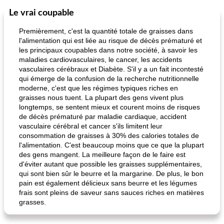
Le vrai coupable
Déjeuner / Snacks
65
min
30
min
Premièrement, c'est la quantité totale de graisses dans
l'alimentation qui est liée au risque de décès prématuré et
les principaux coupables dans notre société, à savoir les
maladies cardiovasculaires, le cancer, les accidents
vasculaires cérébraux et Diabète. S'il y a un fait incontesté
qui émerge de la confusion de la recherche nutritionnelle
moderne, c'est que les régimes typiques riches en
graisses nous tuent. La plupart des gens vivent plus
longtemps, se sentent mieux et courent moins de risques
pois chiches rôtis aux épices
amandes au cheddar rôti
de décès prématuré par maladie cardiaque, accident
vasculaire cérébral et cancer s'ils limitent leur
consommation de graisses à 30% des calories totales de
l'alimentation. C'est beaucoup moins que ce que la plupart
des gens mangent. La meilleure façon de le faire est
d'éviter autant que possible les graisses supplémentaires,
qui sont bien sûr le beurre et la margarine. De plus, le bon
pain est également délicieux sans beurre et les légumes
frais sont pleins de saveur sans sauces riches en matières
grasses.