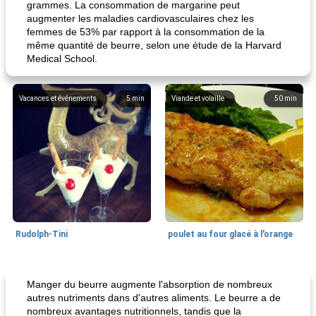
grammes. La consommation de margarine peut
augmenter les maladies cardiovasculaires chez les
femmes de 53% par rapport à la consommation de la
même quantité de beurre, selon une étude de la Harvard
Medical School.
Vacances et événements
5
min
Viande et volaille
50
min
Rudolph-Tini
poulet au four glacé à l'orange
Alimentation saine
10
min
Vacances et événements
0
min
Manger du beurre augmente l'absorption de nombreux
autres nutriments dans d'autres aliments. Le beurre a de
nombreux avantages nutritionnels, tandis que la