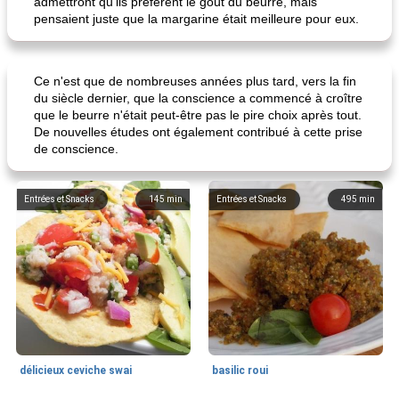
admettront qu'ils préfèrent le goût du beurre, mais
pensaient juste que la margarine était meilleure pour eux.
Ce n'est que de nombreuses années plus tard, vers la fin
du siècle dernier, que la conscience a commencé à croître
que le beurre n'était peut-être pas le pire choix après tout.
De nouvelles études ont également contribué à cette prise
de conscience.
Entrées et Snacks
145
min
Entrées et Snacks
495
min
délicieux ceviche swai
basilic roui