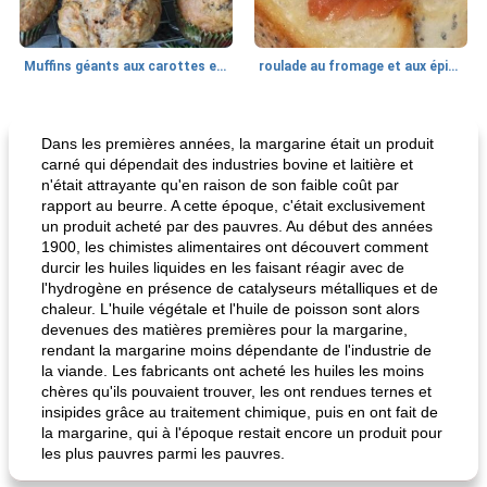
Muffins géants aux carottes et à la banane de Nif
roulade au fromage et aux épinards
Marques de confiance: recettes et
30
min
Viande et volaille
55
min
astuces
Dans les premières années, la margarine était un produit
carné qui dépendait des industries bovine et laitière et
n'était attrayante qu'en raison de son faible coût par
rapport au beurre. A cette époque, c'était exclusivement
un produit acheté par des pauvres. Au début des années
1900, les chimistes alimentaires ont découvert comment
durcir les huiles liquides en les faisant réagir avec de
l'hydrogène en présence de catalyseurs métalliques et de
chaleur. L'huile végétale et l'huile de poisson sont alors
devenues des matières premières pour la margarine,
fiesta tostadas
le méga's jopp joes
rendant la margarine moins dépendante de l'industrie de
la viande. Les fabricants ont acheté les huiles les moins
chères qu'ils pouvaient trouver, les ont rendues ternes et
insipides grâce au traitement chimique, puis en ont fait de
la margarine, qui à l'époque restait encore un produit pour
les plus pauvres parmi les pauvres.