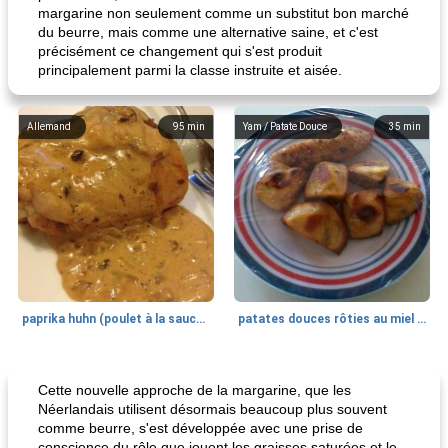
margarine non seulement comme un substitut bon marché
du beurre, mais comme une alternative saine, et c'est
précisément ce changement qui s'est produit
principalement parmi la classe instruite et aisée.
Allemand
95
min
Yam / Patate Douce
35
min
paprika huhn (poulet à la sauce paprika).
patates douces rôties au miel / kumara
Petit déjeuner et brunch
25
min
Viande et volaille
45
min
Cette nouvelle approche de la margarine, que les
Néerlandais utilisent désormais beaucoup plus souvent
comme beurre, s'est développée avec une prise de
conscience du rôle que jouent les graisses saturées et le