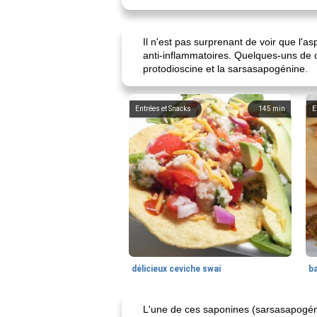
Il n'est pas surprenant de voir que l'
anti-inflammatoires. Quelques-uns de c
protodioscine et la sarsasapogénine.
Entrées et Snacks
145
min
E
délicieux ceviche swai
ba
L'une de ces saponines (sarsasapogéni