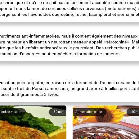
chronique et qu'elle ne soit pas actuellement acceptée comme malad
important dans la mort de certaines cellules nerveuses (motoneurones) 
perge sont les flavonoïdes quercétine, rutine, kaempférol et isorhamnet
riments anti-inflammatoires, mais il contient également des niveaux él
ure humeur en libérant un neurotransmetteur appelé «sérotonine». Mai
être que les bienfaits anticancéreux le pourraient. Des recherches publi
ommation d'asperges peut empêcher la formation de tumeurs.
cat ou poire alligator, en raison de la forme et de l'aspect coriace de 
 sont le fruit de Persea americana, un grand arbre à feuilles persista
 peser de 8 grammes à 3 livres.
iande et volaille
50
min
Alimentation saine
10
m