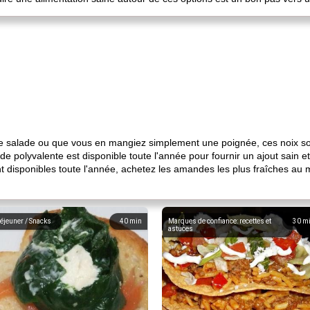
 salade ou que vous en mangiez simplement une poignée, ces noix so
polyvalente est disponible toute l'année pour fournir un ajout sain et
isponibles toute l'année, achetez les amandes les plus fraîches au mili
éjeuner / Snacks
40
min
Marques de confiance: recettes et
30
m
astuces