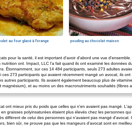
ulet au four glacé à l'orange
pouding au chocolat maison
cats pour la santé, il est important d'avoir d'abord une vue d'ensemble
 nutrition ont. Impact, LLC l'a fait quand ils ont examiné les données
s. Étonnamment, sur ces 14 484 participants, seuls 273 adultes avai
 ces 273 participants qui avaient récemment mangé un avocat, ils ont 
s autres participants. Ils avaient également beaucoup plus de vitamines
et magnésium), et au moins un des macronutriments souhaités (fibres a
t ont mieux pris du poids que celles qui n'en avaient pas mangé. L'appo
al en graisses polyinsaturées étaient plus élevés chez les personnes qu
 très différent de celui des personnes qui n'avaient pas mangé d'avocat
s, bien sûr, ne prouve pas que les mangeurs d'avocat sont en meille