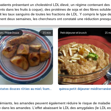
ients présentant un cholestérol LDL élevé, un régime contenant des a
ts dans les fruits à coque), des protéines de soja et des fibres solubl
sait les taux sanguins de toutes les fractions de LDL. Y compris le type 
ment deux semaines, les chercheurs ont constaté une réduction presqu
am / Patate Douce
35
min
Petit déjeuner et brunch
25
m
patates douces rôties au miel / kumara
quinoa petit déjeuner méditerranée
lémiants, les amandes peuvent également réduire le risque de maladie c
 dans les amandes. L'effet abaissant le LDL des amygdales (le LDL est 