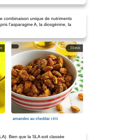
 une combinaison unique de nutriments
is l'asparagine A, la diosgénine, la
in
30
min
amandes au cheddar rôti
A). Bien que la SLA soit classée