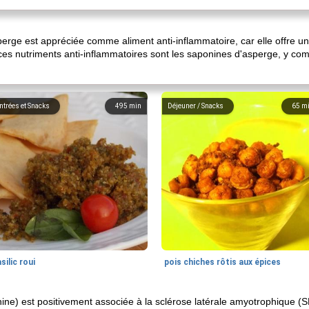
asperge est appréciée comme aliment anti-inflammatoire, car elle offre
es nutriments anti-inflammatoires sont les saponines d'asperge, y compr
ntrées et Snacks
495
min
Déjeuner / Snacks
65
m
silic roui
pois chiches rôtis aux épices
ne) est positivement associée à la sclérose latérale amyotrophique (SL