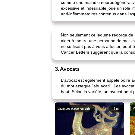
comme une maladie neurodégénérative 
excessive et indésirable joue un rôle 
anti-inflammatoires contenus dans l'as
Non seulement ce légume regorge de nut
aider à mettre une personne de meille
ne suffisent pas à vous affecter, peut-
Cancer Letters suggèrent que la cons
3. Avocats
L'avocat est également appelé poire avo
du mot aztèque "ahuacatl". Les avocats
haut. Selon la variété, un avocat peut
Vacances et événements
5
min
V