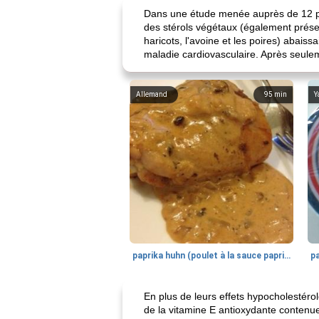
Dans une étude menée auprès de 12 pat
des stérols végétaux (également présen
haricots, l'avoine et les poires) abais
maladie cardiovasculaire. Après seule
Allemand
95
min
Y
paprika huhn (poulet à la sauce paprika).
En plus de leurs effets hypocholestéro
de la vitamine E antioxydante contenue