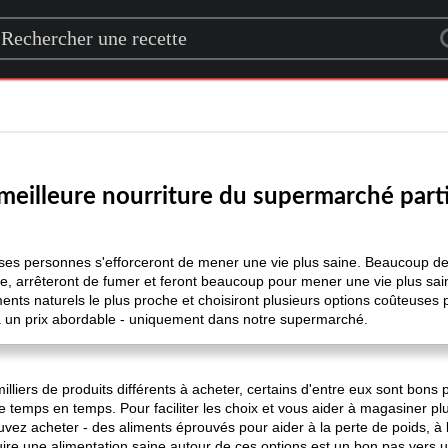
rch for a recipe
meilleure nourriture du supermarché part
s personnes s'efforceront de mener une vie plus saine. Beaucoup de
ée, arrêteront de fumer et feront beaucoup pour mener une vie plus sai
ents naturels le plus proche et choisiront plusieurs options coûteuses 
à un prix abordable - uniquement dans notre supermarché.
iers de produits différents à acheter, certains d'entre eux sont bons pou
e temps en temps. Pour faciliter les choix et vous aider à magasiner plus
vez acheter - des aliments éprouvés pour aider à la perte de poids, à
uire une alimentation saine autour de ces options est un bon pas vers u