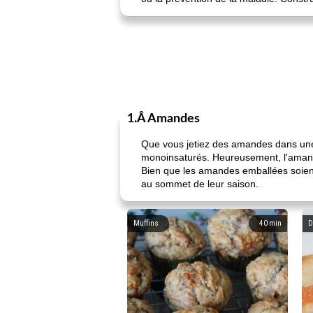
1.Â Amandes
Que vous jetiez des amandes dans une
monoinsaturés. Heureusement, l'amande 
Bien que les amandes emballées soient d
au sommet de leur saison.
Muffins
40
min
D