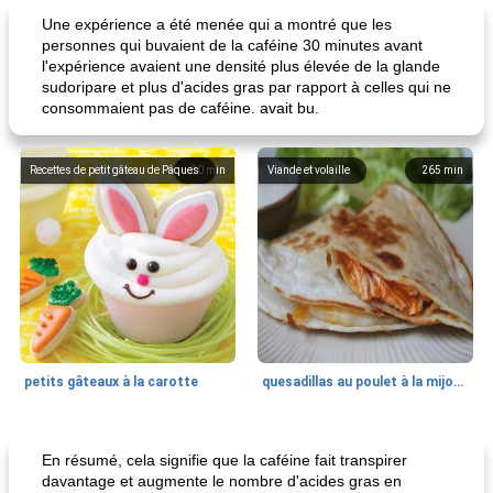
Une expérience a été menée qui a montré que les
personnes qui buvaient de la caféine 30 minutes avant
l'expérience avaient une densité plus élevée de la glande
sudoripare et plus d'acides gras par rapport à celles qui ne
consommaient pas de caféine. avait bu.
Recettes de petit gâteau de Pâques
80
min
Viande et volaille
265
min
petits gâteaux à la carotte
quesadillas au poulet à la mijoteuse
50
min
<4 heures
65
min
En résumé, cela signifie que la caféine fait transpirer
davantage et augmente le nombre d'acides gras en