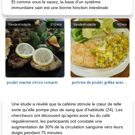
Et comme vous le savez, la base d'un système
immunitaire sain est une bonne fonction intestinale.
Viande et volaille
510
min
Viande et volaille
90
min
poulet mariné citron romarin
poitrine de poulet grillée avec relish de concombre et poivron
Déjeuner / Snacks
10
min
Petit déjeuner et brunch
40
min
Une étude a révélé que la caféine stimule le cœur de telle
sorte qu'elle pompe plus de sang que d'habitude (24). Les
chercheurs ont découvert qu'après avoir bu du café
régulièrement, les participants ont constaté une
augmentation de 30% de la circulation sanguine vers leurs
doigts pendant 75 minutes.