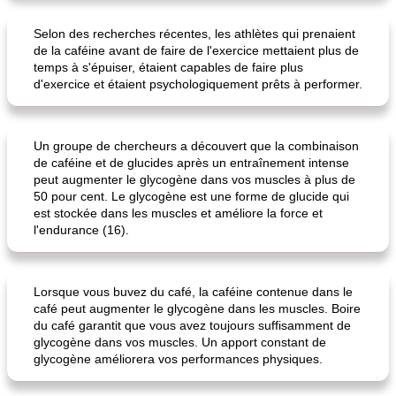
Selon des recherches récentes, les athlètes qui prenaient
de la caféine avant de faire de l'exercice mettaient plus de
miche de thé au chocolat amer, à la lavande et à la banane
gâteau aux fruits sans sucre
temps à s'épuiser, étaient capables de faire plus
d'exercice et étaient psychologiquement prêts à performer.
Un groupe de chercheurs a découvert que la combinaison
de caféine et de glucides après un entraînement intense
peut augmenter le glycogène dans vos muscles à plus de
50 pour cent. Le glycogène est une forme de glucide qui
est stockée dans les muscles et améliore la force et
l'endurance (16).
Lorsque vous buvez du café, la caféine contenue dans le
café peut augmenter le glycogène dans les muscles. Boire
du café garantit que vous avez toujours suffisamment de
glycogène dans vos muscles. Un apport constant de
glycogène améliorera vos performances physiques.