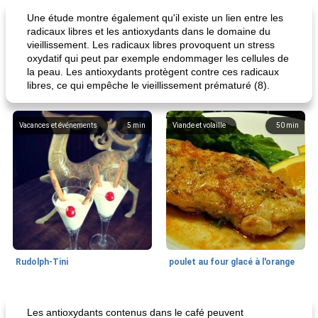
Une étude montre également qu'il existe un lien entre les
radicaux libres et les antioxydants dans le domaine du
vieillissement. Les radicaux libres provoquent un stress
oxydatif qui peut par exemple endommager les cellules de
la peau. Les antioxydants protègent contre ces radicaux
libres, ce qui empêche le vieillissement prématuré (8).
Vacances et événements
5
min
Viande et volaille
50
min
Rudolph-Tini
poulet au four glacé à l'orange
Alimentation saine
10
min
Vacances et événements
0
min
Les antioxydants contenus dans le café peuvent