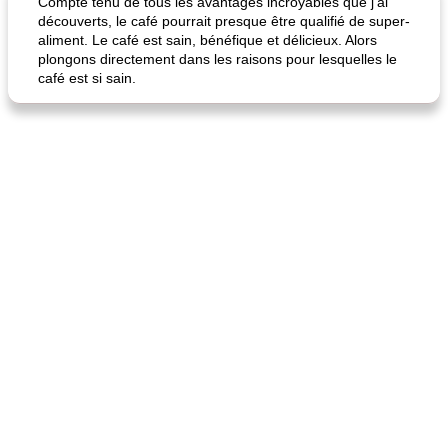
Compte tenu de tous les avantages incroyables que j'ai
découverts, le café pourrait presque être qualifié de super-
aliment. Le café est sain, bénéfique et délicieux. Alors
plongons directement dans les raisons pour lesquelles le
café est si sain.
quinoa petit déjeuner méditerranéen
poitrines de poulet grillées de jenny