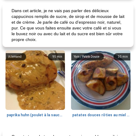
Dans cet article, je ne vais pas parler des délicieux
cappucinos remplis de sucre, de sirop et de mousse de lait
et de crème. Je parle de café ou d'espresso noir, naturel,
pur. Ce que vous faites ensuite avec votre café et si vous
le buvez noir ou avec du lait et du sucre est bien sûr votre
propre choix.
Allemand
95
min
Yam / Patate Douce
35
min
paprika huhn (poulet à la sauce paprika).
patates douces rôties au miel / kumara
Petit déjeuner et brunch
25
min
Viande et volaille
45
min