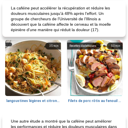
La caféine peut accélérer la récupération et réduire les
douleurs musculaires jusqu'à 48% après l'effort. Un
groupe de chercheurs de l'Université de l'Illinois a
découvert que la caféine affecte le cerveau et la moelle
épinière d'une manière qui réduit la douleur (17).
35
min
Recettes diabétiques
50
min
langoustines légères et citronnées
Filets de porc rôtis au fenouil et légumes d'été
Poulet
60
min
Déjeuner / Snacks
40
min
Une autre étude a montré que la caféine peut améliorer
les performances et réduire les douleurs musculaires dans