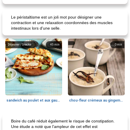
Le péristaltisme est un joli mot pour désigner une
contraction et une relaxation coordonnées des muscles
intestinaux lors d'une selle.
Déjeuner / Snacks
45
min
0
min
sandwich au poulet et aux gaufres
chou-fleur crémeux au gingembre
Recettes Casserole De Poulet
30
min
Boissons
35
min
Boire du café réduit également le risque de constipation.
Une étude a noté que l'ampleur de cet effet est