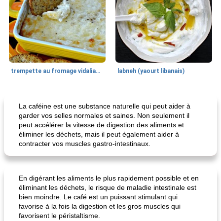
trempette au fromage vidalia® au fromage
labneh (yaourt libanais)
Poitrine de poulet
17
min
Desserts
90
min
La caféine est une substance naturelle qui peut aider à
garder vos selles normales et saines. Non seulement il
peut accélérer la vitesse de digestion des aliments et
éliminer les déchets, mais il peut également aider à
contracter vos muscles gastro-intestinaux.
En digérant les aliments le plus rapidement possible et en
éliminant les déchets, le risque de maladie intestinale est
Mme. poulet dijon grillé au miel
cheesecake aux baies
bien moindre. Le café est un puissant stimulant qui
favorise à la fois la digestion et les gros muscles qui
favorisent le péristaltisme.