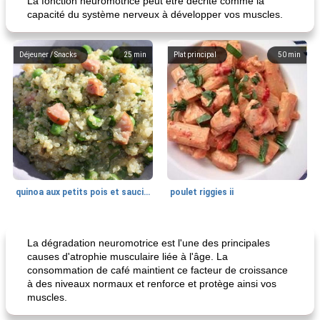
La fonction neuromotrice peut être décrite comme la
capacité du système nerveux à développer vos muscles.
Déjeuner / Snacks
25
min
Plat principal
50
min
quinoa aux petits pois et saucisses
poulet riggies ii
Pain
85
min
Desserts
0
min
La dégradation neuromotrice est l'une des principales
causes d'atrophie musculaire liée à l'âge. La
consommation de café maintient ce facteur de croissance
à des niveaux normaux et renforce et protège ainsi vos
muscles.