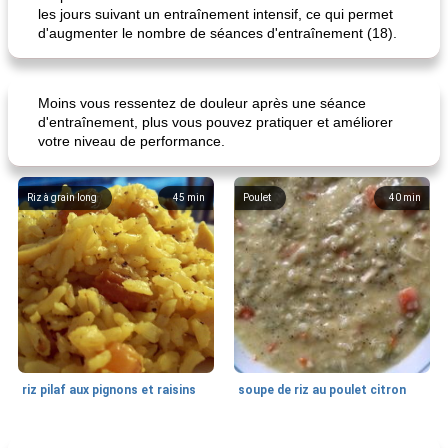
les jours suivant un entraînement intensif, ce qui permet
d'augmenter le nombre de séances d'entraînement (18).
Moins vous ressentez de douleur après une séance
d'entraînement, plus vous pouvez pratiquer et améliorer
votre niveau de performance.
chick-n-caboodle
choux de doreen
Riz à grain long
45
min
Poulet
40
min
riz pilaf aux pignons et raisins
soupe de riz au poulet citron
Ragoût
190
min
Soupes, ragoûts et chili
0
min