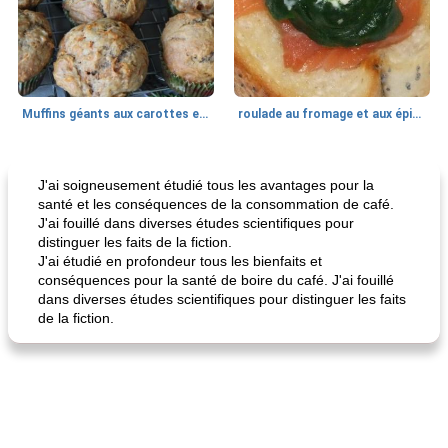
Muffins géants aux carottes et à la banane de Nif
roulade au fromage et aux épinards
Marques de confiance: recettes et
30
min
Viande et volaille
55
min
astuces
J'ai soigneusement étudié tous les avantages pour la
santé et les conséquences de la consommation de café.
J'ai fouillé dans diverses études scientifiques pour
distinguer les faits de la fiction.
J'ai étudié en profondeur tous les bienfaits et
conséquences pour la santé de boire du café. J'ai fouillé
dans diverses études scientifiques pour distinguer les faits
de la fiction.
fiesta tostadas
le méga's jopp joes