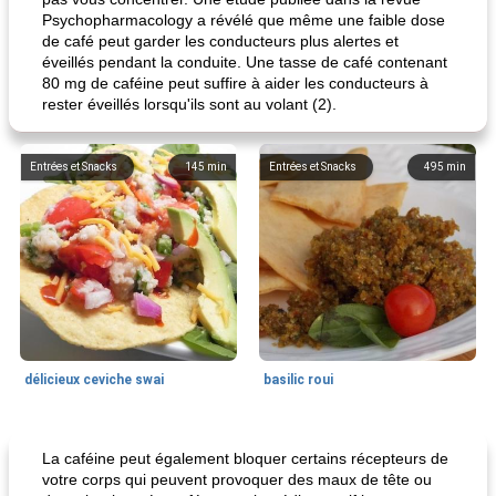
Psychopharmacology a révélé que même une faible dose
de café peut garder les conducteurs plus alertes et
éveillés pendant la conduite. Une tasse de café contenant
80 mg de caféine peut suffire à aider les conducteurs à
rester éveillés lorsqu'ils sont au volant (2).
Entrées et Snacks
145
min
Entrées et Snacks
495
min
délicieux ceviche swai
basilic roui
Déjeuner / Snacks
65
min
30
min
La caféine peut également bloquer certains récepteurs de
votre corps qui peuvent provoquer des maux de tête ou