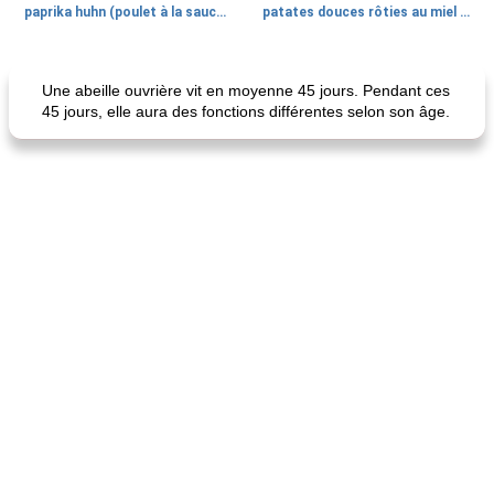
paprika huhn (poulet à la sauce paprika).
patates douces rôties au miel / kumara
Petit déjeuner et brunch
25
min
Viande et volaille
45
min
Une abeille ouvrière vit en moyenne 45 jours. Pendant ces
45 jours, elle aura des fonctions différentes selon son âge.
quinoa petit déjeuner méditerranéen
poitrines de poulet grillées de jenny