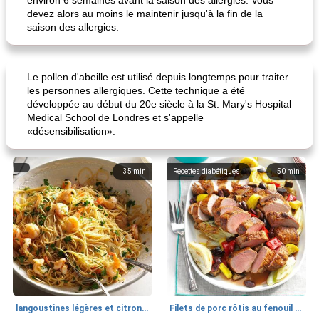
environ 6 semaines avant la saison des allergies. Vous
devez alors au moins le maintenir jusqu'à la fin de la
saison des allergies.
Le pollen d'abeille est utilisé depuis longtemps pour traiter
miche de thé au chocolat amer, à la lavande et à la banane
gâteau aux fruits sans sucre
les personnes allergiques. Cette technique a été
développée au début du 20e siècle à la St. Mary's Hospital
Medical School de Londres et s'appelle
«désensibilisation».
35
min
Recettes diabétiques
50
min
langoustines légères et citronnées
Filets de porc rôtis au fenouil et légumes d'été