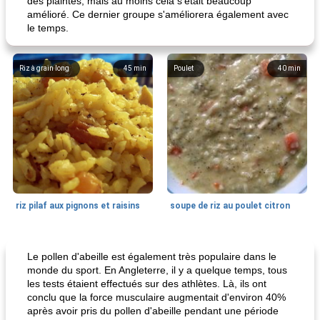
des plaintes, mais au moins cela s'était beaucoup
amélioré. Ce dernier groupe s'améliorera également avec
le temps.
Riz à grain long
45
min
Poulet
40
min
riz pilaf aux pignons et raisins
soupe de riz au poulet citron
Ragoût
190
min
Soupes, ragoûts et chili
0
min
Le pollen d'abeille est également très populaire dans le
monde du sport. En Angleterre, il y a quelque temps, tous
les tests étaient effectués sur des athlètes. Là, ils ont
conclu que la force musculaire augmentait d'environ 40%
après avoir pris du pollen d'abeille pendant une période