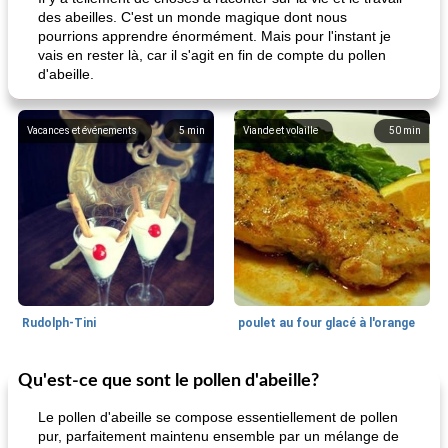
des abeilles. C'est un monde magique dont nous
pourrions apprendre énormément. Mais pour l'instant je
vais en rester là, car il s'agit en fin de compte du pollen
d'abeille.
Vacances et événements
5
min
Viande et volaille
50
min
Rudolph-Tini
poulet au four glacé à l'orange
Qu'est-ce que sont le pollen d'abeille?
Alimentation saine
10
min
Vacances et événements
0
min
Le pollen d'abeille se compose essentiellement de pollen
pur, parfaitement maintenu ensemble par un mélange de