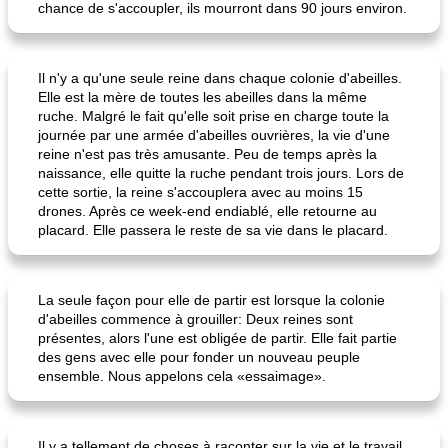
chance de s'accoupler, ils mourront dans 90 jours environ.
pois chiches rôtis aux épices
amandes au cheddar rôti
Il n'y a qu'une seule reine dans chaque colonie d'abeilles.
Elle est la mère de toutes les abeilles dans la même
ruche. Malgré le fait qu'elle soit prise en charge toute la
journée par une armée d'abeilles ouvrières, la vie d'une
reine n'est pas très amusante. Peu de temps après la
naissance, elle quitte la ruche pendant trois jours. Lors de
cette sortie, la reine s'accouplera avec au moins 15
drones. Après ce week-end endiablé, elle retourne au
placard. Elle passera le reste de sa vie dans le placard.
La seule façon pour elle de partir est lorsque la colonie
d'abeilles commence à grouiller: Deux reines sont
présentes, alors l'une est obligée de partir. Elle fait partie
des gens avec elle pour fonder un nouveau peuple
ensemble. Nous appelons cela «essaimage».
Il y a tellement de choses à raconter sur la vie et le travail