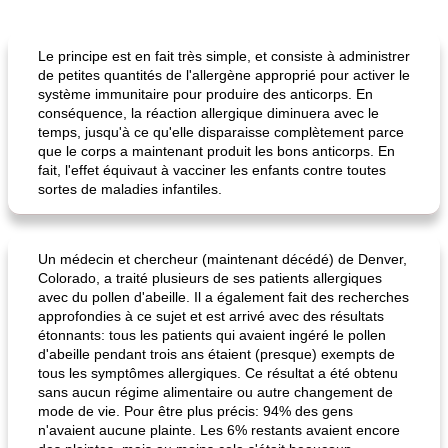
Poulet
60
min
Déjeuner / Snacks
40
min
Le principe est en fait très simple, et consiste à administrer
de petites quantités de l'allergène approprié pour activer le
système immunitaire pour produire des anticorps. En
conséquence, la réaction allergique diminuera avec le
temps, jusqu'à ce qu'elle disparaisse complètement parce
que le corps a maintenant produit les bons anticorps. En
fait, l'effet équivaut à vacciner les enfants contre toutes
sortes de maladies infantiles.
chick-n-caboodle
choux de doreen
Un médecin et chercheur (maintenant décédé) de Denver,
Colorado, a traité plusieurs de ses patients allergiques
avec du pollen d'abeille. Il a également fait des recherches
approfondies à ce sujet et est arrivé avec des résultats
étonnants: tous les patients qui avaient ingéré le pollen
d'abeille pendant trois ans étaient (presque) exempts de
tous les symptômes allergiques. Ce résultat a été obtenu
sans aucun régime alimentaire ou autre changement de
mode de vie. Pour être plus précis: 94% des gens
n'avaient aucune plainte. Les 6% restants avaient encore