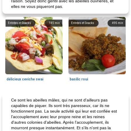
raison. Soyez donc gentil avec les abeilles ouvrières, et
elles ne vous piqueront pas.
Entrées et Snacks
145
min
Entrées et Snacks
495
min
délicieux ceviche swai
basilic roui
Déjeuner / Snacks
65
min
30
min
Ce sont les abeilles mâles, qui ne sont d'ailleurs pas
capables de piquer. Ils sont très paresseux, car ils ne
fonctionnent pas. La seule activité qui leur est confiée est
l'accouplement avec leur propre reine et les reines
d'autres colonies d'abeilles. Après l'accouplement, ils
mourront presque instantanément. Et s'ils n'ont pas la