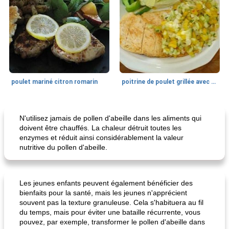
poulet mariné citron romarin
poitrine de poulet grillée avec relish de concombre et poivron
Déjeuner / Snacks
10
min
Petit déjeuner et brunch
40
min
N'utilisez jamais de pollen d'abeille dans les aliments qui
doivent être chauffés. La chaleur détruit toutes les
enzymes et réduit ainsi considérablement la valeur
nutritive du pollen d'abeille.
Les jeunes enfants peuvent également bénéficier des
bienfaits pour la santé, mais les jeunes n'apprécient
souvent pas la texture granuleuse. Cela s'habituera au fil
panini caprese (mozzarella, tomates et basilic)
meilleur pain sucré de base
du temps, mais pour éviter une bataille récurrente, vous
pouvez, par exemple, transformer le pollen d'abeille dans