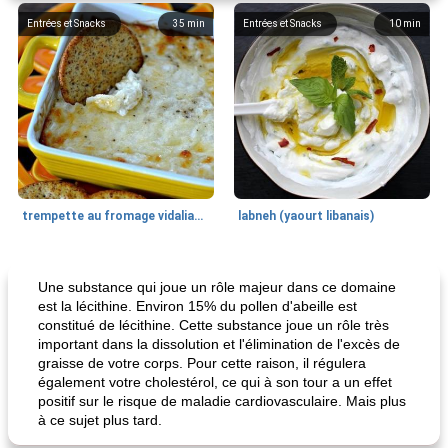
Entrées et Snacks
35
min
Entrées et Snacks
10
min
trempette au fromage vidalia® au fromage
labneh (yaourt libanais)
Poitrine de poulet
17
min
Desserts
90
min
Une substance qui joue un rôle majeur dans ce domaine
est la lécithine. Environ 15% du pollen d'abeille est
constitué de lécithine. Cette substance joue un rôle très
important dans la dissolution et l'élimination de l'excès de
graisse de votre corps. Pour cette raison, il régulera
également votre cholestérol, ce qui à son tour a un effet
positif sur le risque de maladie cardiovasculaire. Mais plus
à ce sujet plus tard.