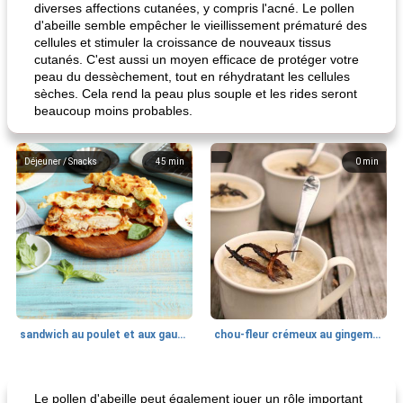
diverses affections cutanées, y compris l'acné. Le pollen
d'abeille semble empêcher le vieillissement prématuré des
cellules et stimuler la croissance de nouveaux tissus
cutanés. C'est aussi un moyen efficace de protéger votre
peau du dessèchement, tout en réhydratant les cellules
sèches. Cela rend la peau plus souple et les rides seront
beaucoup moins probables.
Déjeuner / Snacks
45
min
0
min
sandwich au poulet et aux gaufres
chou-fleur crémeux au gingembre
Recettes Casserole De Poulet
30
min
Boissons
35
min
Le pollen d'abeille peut également jouer un rôle important