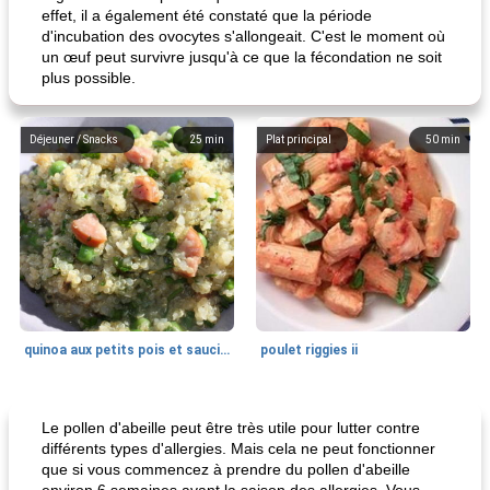
effet, il a également été constaté que la période
d'incubation des ovocytes s'allongeait. C'est le moment où
un œuf peut survivre jusqu'à ce que la fécondation ne soit
plus possible.
Déjeuner / Snacks
25
min
Plat principal
50
min
quinoa aux petits pois et saucisses
poulet riggies ii
Pain
85
min
Desserts
0
min
Le pollen d'abeille peut être très utile pour lutter contre
différents types d'allergies. Mais cela ne peut fonctionner
que si vous commencez à prendre du pollen d'abeille