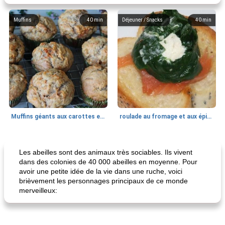
Muffins
40
min
Déjeuner / Snacks
40
min
Muffins géants aux carottes et à la banane de Nif
roulade au fromage et aux épinards
Marques de confiance: recettes et
30
min
Viande et volaille
55
min
astuces
Les abeilles sont des animaux très sociables. Ils vivent
dans des colonies de 40 000 abeilles en moyenne. Pour
avoir une petite idée de la vie dans une ruche, voici
brièvement les personnages principaux de ce monde
merveilleux: