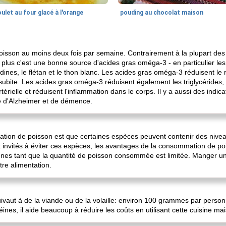
ulet au four glacé à l'orange
pouding au chocolat maison
oisson au moins deux fois par semaine. Contrairement à la plupart des 
n plus c'est une bonne source d'acides gras oméga-3 - en particulier l
rdines, le flétan et le thon blanc. Les acides gras oméga-3 réduisent le
subite. Les acides gras oméga-3 réduisent également les triglycérides, 
térielle et réduisent l'inflammation dans le corps. Il y a aussi des indi
e d'Alzheimer et de démence.
tion de poisson est que certaines espèces peuvent contenir des nivea
 invités à éviter ces espèces, les avantages de la consommation de po
nnes tant que la quantité de poisson consommée est limitée. Manger une
tre alimentation.
vaut à de la viande ou de la volaille: environ 100 grammes par person
ines, il aide beaucoup à réduire les coûts en utilisant cette cuisine m