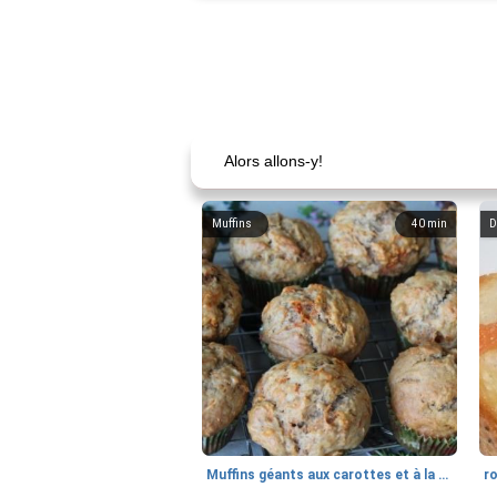
Alors allons-y!
Muffins
40
min
D
Muffins géants aux carottes et à la banane de Nif
r