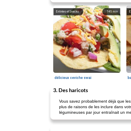
Entrées et Snacks
145
min
E
délicieux ceviche swai
ba
3. Des haricots
Vous savez probablement déjà que les h
plus de raisons de les inclure dans v
légumineuses par jour entraînait un mei