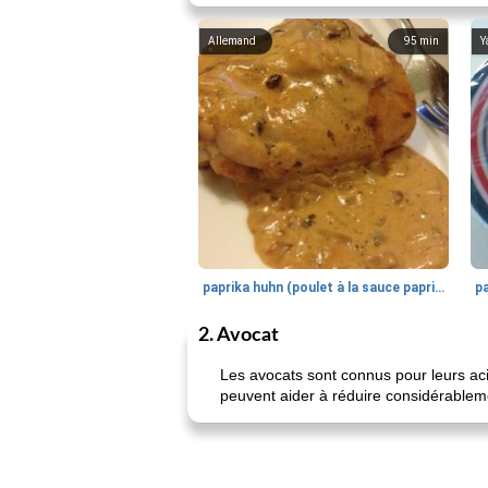
Allemand
95
min
Y
paprika huhn (poulet à la sauce paprika).
2. Avocat
Les avocats sont connus pour leurs aci
peuvent aider à réduire considérableme