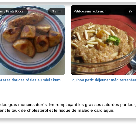
am / Patate Douce
35
min
Petit déjeuner et brunch
25
m
patates douces rôties au miel / kumara
quinoa petit déjeuner méditerranée
des gras monoinsaturés. En remplaçant les graisses saturées par les gr
nt le taux de cholestérol et le risque de maladie cardiaque.