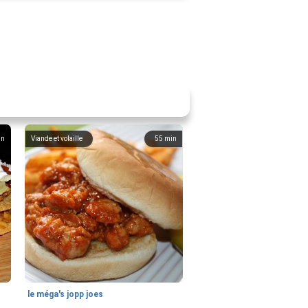
in
Viande et volaille
55
min
le méga's jopp joes