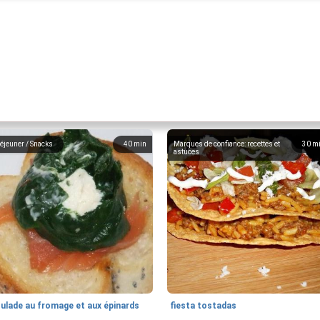
éjeuner / Snacks
40
min
Marques de confiance: recettes et
30
m
astuces
oulade au fromage et aux épinards
fiesta tostadas