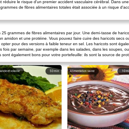
 réduire le risque d'un premier accident vasculaire cérébral. Dans une
ammes de fibres alimentaires totales était associée à un risque d'acci
25 grammes de fibres alimentaires par jour. Une demi-tasse de haricots
amidon et une protéine. Vous pouvez faire cuire des haricots secs ou 
x opter pour des versions à faible teneur en sel. Les haricots sont é
es fois par semaine, par exemple dans les salades, dans les soupes, 
s sont également bons pour votre portefeuille: ils sont la source de pro
iande et volaille
50
min
Alimentation saine
10
m