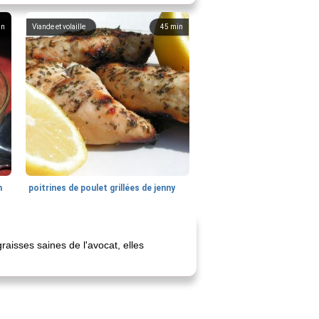
in
Viande et volaille
45
min
n
poitrines de poulet grillées de jenny
aisses saines de l'avocat, elles