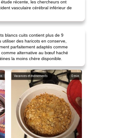
 étude récente, les chercheurs ont
dent vasculaire cérébral inférieur de
 blancs cuits contient plus de 9
utiliser des haricots en conserve,
galement parfaitement adaptés comme
ou comme alternative au bœuf haché
téines la moins chère disponible.
in
Vacances et événements
0
min