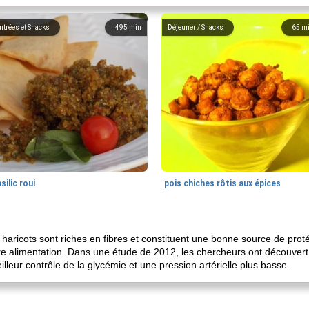
ntrées et Snacks
495
min
Déjeuner / Snacks
65
m
silic roui
pois chiches rôtis aux épices
aricots sont riches en fibres et constituent une bonne source de proté
otre alimentation. Dans une étude de 2012, les chercheurs ont découve
lleur contrôle de la glycémie et une pression artérielle plus basse.