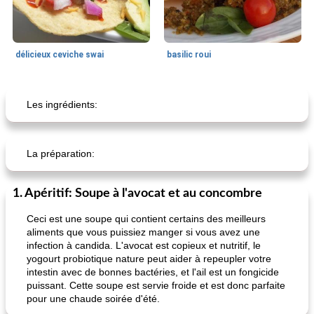
délicieux ceviche swai
basilic roui
Déjeuner / Snacks
65
min
30
min
Les ingrédients:
La préparation:
1. Apéritif: Soupe à l'avocat et au concombre
Ceci est une soupe qui contient certains des meilleurs
pois chiches rôtis aux épices
amandes au cheddar rôti
aliments que vous puissiez manger si vous avez une
infection à candida. L'avocat est copieux et nutritif, le
yogourt probiotique nature peut aider à repeupler votre
intestin avec de bonnes bactéries, et l'ail est un fongicide
puissant. Cette soupe est servie froide et est donc parfaite
pour une chaude soirée d'été.