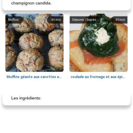
champignon candida.
Muffins
40
min
Déjeuner / Snacks
40
min
Muffins géants aux carottes et à la banane de Nif
roulade au fromage et aux épinards
Marques de confiance: recettes et
30
min
Viande et volaille
55
min
astuces
Les ingrédients: