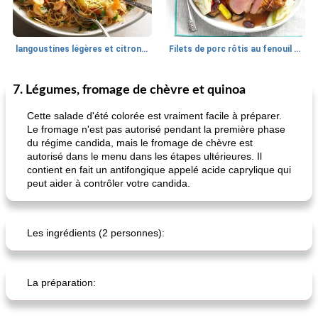
langoustines légères et citronnées
Filets de porc rôtis au fenouil et légumes d'été
7. Légumes, fromage de chèvre et quinoa
Poulet
60
min
Déjeuner / Snacks
40
min
Cette salade d'été colorée est vraiment facile à préparer.
Le fromage n'est pas autorisé pendant la première phase
du régime candida, mais le fromage de chèvre est
autorisé dans le menu dans les étapes ultérieures. Il
contient en fait un antifongique appelé acide caprylique qui
peut aider à contrôler votre candida.
chick-n-caboodle
choux de doreen
Les ingrédients (2 personnes):
La préparation: