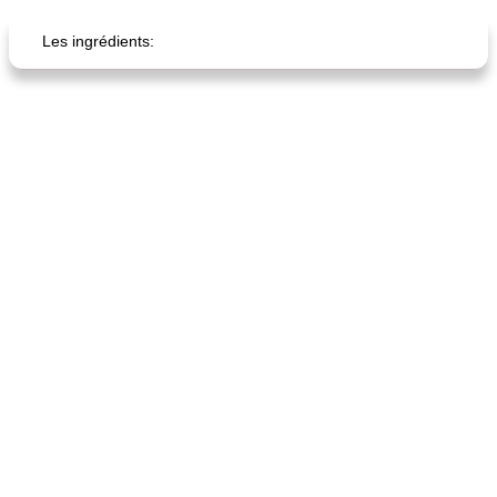
Petit déjeuner et brunch
25
min
Viande et volaille
45
min
Les ingrédients:
quinoa petit déjeuner méditerranéen
poitrines de poulet grillées de jenny