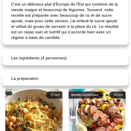
C'est un délicieux plat d'Europe de l'Est qui combine de la
viande maigre et beaucoup de légumes. Souvent, cette
recette est préparée avec beaucoup de riz et de sucre
ajouté, mais pour cette version, j'ai enlevé le sucre ajouté
et utilisé du gruau de sarrasin à la place du riz. Le résultat
est un repas sain et nutritif qui s'accorde bien avec un
régime à base de candida.
miche de thé au chocolat amer, à la lavande et à la banane
gâteau aux fruits sans sucre
Les ingrédients (4 personnes):
La préparation:
35
min
Recettes diabétiques
50
min