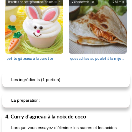
Recettes de petit gâteau de Pâques
80
min
Viande et volaille
265
min
petits gâteaux à la carotte
quesadillas au poulet à la mijoteuse
50
min
<4 heures
65
min
Les ingrédients (1 portion):
La préparation:
4. Curry d'agneau à la noix de coco
Lorsque vous essayez d'éliminer les sucres et les acides