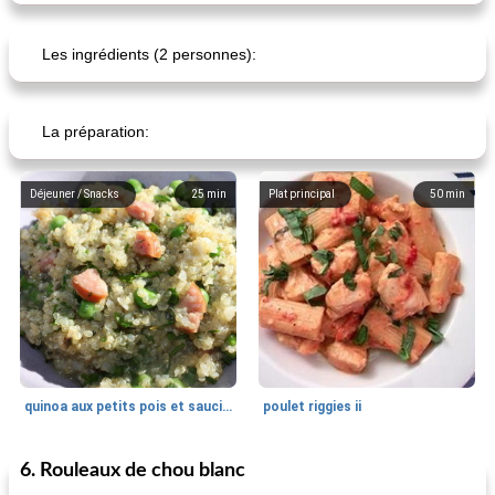
Les ingrédients (2 personnes):
La préparation:
Déjeuner / Snacks
25
min
Plat principal
50
min
quinoa aux petits pois et saucisses
poulet riggies ii
6. Rouleaux de chou blanc
Pain
85
min
Desserts
0
min