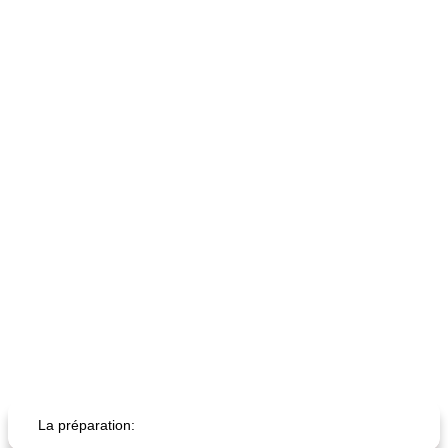
fiesta tostadas
le méga's jopp joes
La préparation: