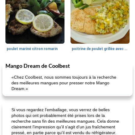
poulet mariné citron romarin
poitrine de poulet grillée avec relish de concombre et poivron
Mango Dream de Coolbest
Déjeuner / Snacks
10
min
Petit déjeuner et brunch
40
min
«Chez Coolbest, nous sommes toujours à la recherche
des meilleures mangues pour presser notre Mango
Dream.»
Si vous regardez l'emballage, vous verrez de belles
photos qui ont probablement été prises lors de la
recherche sans fin des meilleures mangues. Cela donne
panini caprese (mozzarella, tomates et basilic)
meilleur pain sucré de base
clairement l'impression qu'il s'agit d'un jus fraîchement
pressé, en partie parce qu'il est vendu du réfrigérateur.