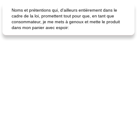
Marques de confiance: recettes et
30
min
Viande et volaille
55
min
astuces
Noms et prétentions qui, d'ailleurs entièrement dans le
cadre de la loi, promettent tout pour que, en tant que
consommateur, je me mets à genoux et mette le produit
dans mon panier avec espoir:
fiesta tostadas
le méga's jopp joes