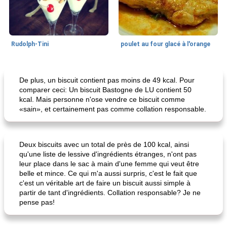
Rudolph-Tini
poulet au four glacé à l'orange
Alimentation saine
10
min
Vacances et événements
0
min
De plus, un biscuit contient pas moins de 49 kcal. Pour
comparer ceci: Un biscuit Bastogne de LU contient 50
kcal. Mais personne n'ose vendre ce biscuit comme
«sain», et certainement pas comme collation responsable.
Deux biscuits avec un total de près de 100 kcal, ainsi
qu'une liste de lessive d'ingrédients étranges, n'ont pas
leur place dans le sac à main d'une femme qui veut être
pouding au chocolat maison
ananas cuit au four avec des craquelins
belle et mince. Ce qui m'a aussi surpris, c'est le fait que
c'est un véritable art de faire un biscuit aussi simple à
partir de tant d'ingrédients. Collation responsable? Je ne
pense pas!