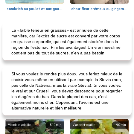
sandwich au poulet et aux gaufres
chou-fleur crémeux au gingembre
Recettes Casserole De Poulet
30
min
Boissons
35
min
La «faible teneur en graisses» est annulée de cette
manière, car l'excès de sucre est converti par votre corps
en graisse corporelle, qui est également stockée dans la
région de l'estomac. Fini les avantages! Un vrai muesli ne
contient pas du tout de sucres, n'en a pas besoin.
Si vous voulez le rendre plus doux, vous feriez mieux de le
choisir vous-même en utilisant par exemple la Stevia (non,
dîner de poêlon de riz sauvage
lait sucré aux carottes de maman
pas celle de Natrena, mais la vraie Stevia). Si vous voulez
le vrai et pur Cruesli, vous devez descendre pour regarder
les étagères du bas. Dans la plupart des cas, c'est
également moins cher. Cependant, l'avoine est une
alternative naturelle et bien meilleure!
Viande et volaille
510
min
Viande et volaille
90
min