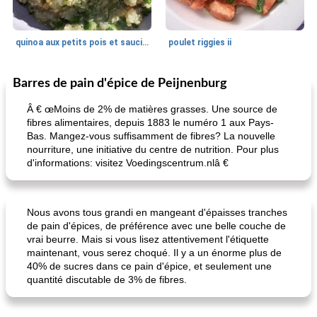
quinoa aux petits pois et saucisses
poulet riggies ii
Barres de pain d'épice de Peijnenburg
Pain
85
min
Desserts
0
min
Â € œMoins de 2% de matières grasses. Une source de
fibres alimentaires, depuis 1883 le numéro 1 aux Pays-
Bas. Mangez-vous suffisamment de fibres? La nouvelle
nourriture, une initiative du centre de nutrition. Pour plus
d'informations: visitez Voedingscentrum.nlâ €
Nous avons tous grandi en mangeant d'épaisses tranches
miche de thé au chocolat amer, à la lavande et à la banane
gâteau aux fruits sans sucre
de pain d'épices, de préférence avec une belle couche de
vrai beurre. Mais si vous lisez attentivement l'étiquette
maintenant, vous serez choqué. Il y a un énorme plus de
40% de sucres dans ce pain d'épice, et seulement une
quantité discutable de 3% de fibres.