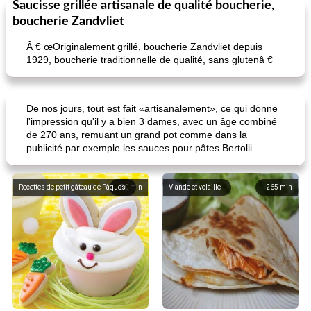
Saucisse grillée artisanale de qualité boucherie,
boucherie Zandvliet
Â € œOriginalement grillé, boucherie Zandvliet depuis
1929, boucherie traditionnelle de qualité, sans glutenâ €
De nos jours, tout est fait «artisanalement», ce qui donne
l'impression qu'il y a bien 3 dames, avec un âge combiné
de 270 ans, remuant un grand pot comme dans la
publicité par exemple les sauces pour pâtes Bertolli.
Recettes de petit gâteau de Pâques
80
min
Viande et volaille
265
min