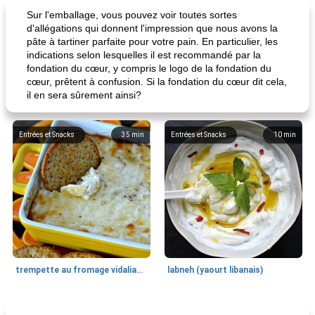
daube à la française
soupe tortilla au poulet iv
Sur l'emballage, vous pouvez voir toutes sortes
d'allégations qui donnent l'impression que nous avons la
pâte à tartiner parfaite pour votre pain. En particulier, les
indications selon lesquelles il est recommandé par la
fondation du cœur, y compris le logo de la fondation du
cœur, prêtent à confusion. Si la fondation du cœur dit cela,
il en sera sûrement ainsi?
Entrées et Snacks
35
min
Entrées et Snacks
10
min
trempette au fromage vidalia® au fromage
labneh (yaourt libanais)
Poitrine de poulet
17
min
Desserts
90
min