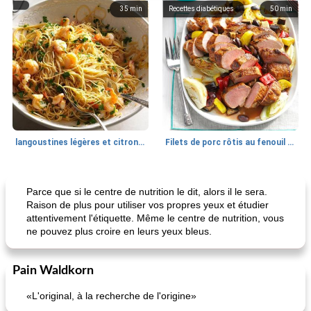
35
min
Recettes diabétiques
50
min
langoustines légères et citronnées
Filets de porc rôtis au fenouil et légumes d'été
Poulet
60
min
Déjeuner / Snacks
40
min
Parce que si le centre de nutrition le dit, alors il le sera.
Raison de plus pour utiliser vos propres yeux et étudier
attentivement l'étiquette. Même le centre de nutrition, vous
ne pouvez plus croire en leurs yeux bleus.
Pain Waldkorn
«L'original, à la recherche de l'origine»