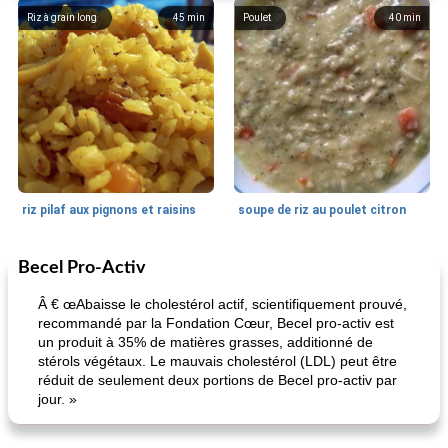
Riz à grain long
45
min
Poulet
40
min
riz pilaf aux pignons et raisins
soupe de riz au poulet citron
Becel Pro-Activ
Ragoût
190
min
Soupes, ragoûts et chili
0
min
Â € œAbaisse le cholestérol actif, scientifiquement prouvé,
recommandé par la Fondation Cœur, Becel pro-activ est
un produit à 35% de matières grasses, additionné de
stérols végétaux. Le mauvais cholestérol (LDL) peut être
réduit de seulement deux portions de Becel pro-activ par
jour. »