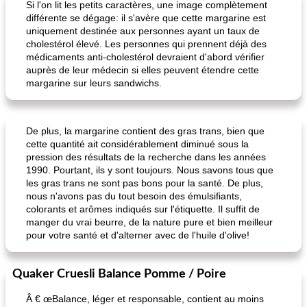
Si l'on lit les petits caractères, une image complètement
différente se dégage: il s'avère que cette margarine est
uniquement destinée aux personnes ayant un taux de
cholestérol élevé. Les personnes qui prennent déjà des
médicaments anti-cholestérol devraient d'abord vérifier
auprès de leur médecin si elles peuvent étendre cette
margarine sur leurs sandwichs.
Mme. poulet dijon grillé au miel
cheesecake aux baies
De plus, la margarine contient des gras trans, bien que
cette quantité ait considérablement diminué sous la
pression des résultats de la recherche dans les années
1990. Pourtant, ils y sont toujours. Nous savons tous que
les gras trans ne sont pas bons pour la santé. De plus,
nous n'avons pas du tout besoin des émulsifiants,
colorants et arômes indiqués sur l'étiquette. Il suffit de
manger du vrai beurre, de la nature pure et bien meilleur
pour votre santé et d'alterner avec de l'huile d'olive!
Quaker Cruesli Balance Pomme / Poire
Â € œBalance, léger et responsable, contient au moins