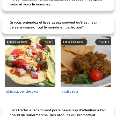
radio et vous le nommez.
Si vous entendez et lisez assez souvent qu'il est «sain»,
ce sera «sain». Tout le monde en parle, non?
Entrées et Snacks
145
min
Entrées et Snacks
495
min
délicieux ceviche swai
basilic roui
Déjeuner / Snacks
65
min
30
min
Tros Radar a récemment porté beaucoup d'attention à l'air
chaud du supermarché, des produits qui promettent