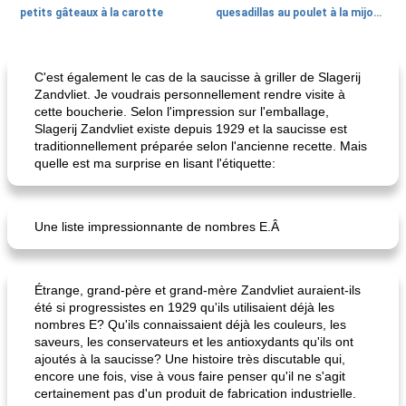
petits gâteaux à la carotte
quesadillas au poulet à la mijoteuse
50
min
<4 heures
65
min
C'est également le cas de la saucisse à griller de Slagerij
Zandvliet. Je voudrais personnellement rendre visite à
cette boucherie. Selon l'impression sur l'emballage,
Slagerij Zandvliet existe depuis 1929 et la saucisse est
traditionnellement préparée selon l'ancienne recette. Mais
quelle est ma surprise en lisant l'étiquette:
Une liste impressionnante de nombres E.Â
frittata au poulet
confiture de habanero à la pêche
Étrange, grand-père et grand-mère Zandvliet auraient-ils
été si progressistes en 1929 qu'ils utilisaient déjà les
nombres E? Qu'ils connaissaient déjà les couleurs, les
saveurs, les conservateurs et les antioxydants qu'ils ont
ajoutés à la saucisse? Une histoire très discutable qui,
encore une fois, vise à vous faire penser qu'il ne s'agit
certainement pas d'un produit de fabrication industrielle.