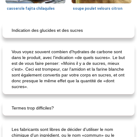
casserole fajita chilaquiles
soupe poulet velours citron
Soja / tofu
30
min
Soupes, ragoûts et chili
135
min
Indication des glucides et des sucres
Vous voyez souvent combien d'hydrates de carbone sont
dans le produit, avec l'indication «de quels sucres». Le but
est de vous faire penser: «Moins il y a de sucres, mieux
c'est». Ceci est trompeur, car l'amidon et la farine blanche
sont également convertis par votre corps en sucres, et ont
donc presque le même effet que la quantité de «dont
le chili végétarien sucré et "charnu" de Kree
gaspacho de pesto rouge
sucres».
Termes trop difficiles?
Les fabricants sont libres de décider d'utiliser le nom
chimique d'un ingrédient, ou le nom «commun» ou le