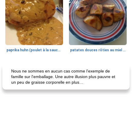
paprika huhn (poulet à la sauce paprika).
patates douces rôties au miel / kumara
Petit déjeuner et brunch
25
min
Viande et volaille
45
min
Nous ne sommes en aucun cas comme l'exemple de
famille sur l'emballage. Une autre illusion plus pauvre et
un peu de graisse corporelle en plus…
quinoa petit déjeuner méditerranéen
poitrines de poulet grillées de jenny