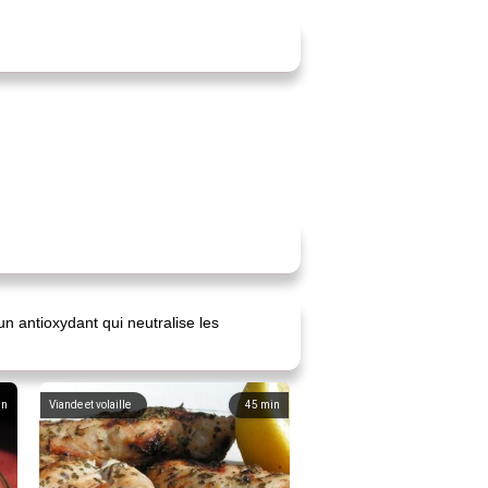
un antioxydant qui neutralise les
in
Viande et volaille
45
min