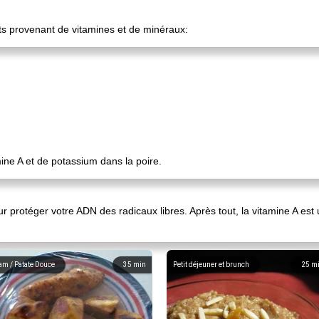
nts provenant de vitamines et de minéraux:
ine A et de potassium dans la poire.
ur protéger votre ADN des radicaux libres. Après tout, la vitamine A est 
am / Patate Douce
35
min
Petit déjeuner et brunch
25
m