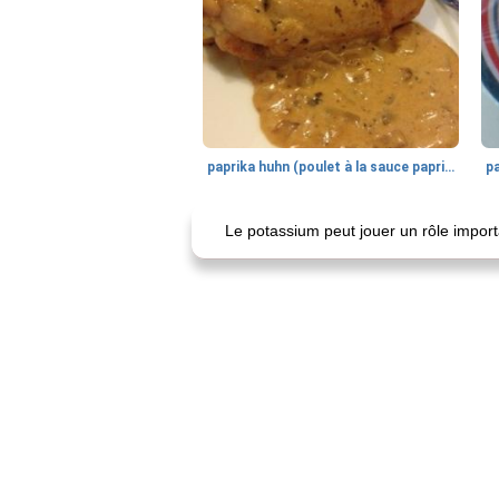
paprika huhn (poulet à la sauce paprika).
Le potassium peut jouer un rôle importa