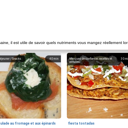
 saine, il est utile de savoir quels nutriments vous mangez réellement 
éjeuner / Snacks
40
min
Marques de confiance: recettes et
30
m
astuces
oulade au fromage et aux épinards
fiesta tostadas