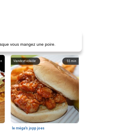
lorsque vous mangez une poire.
in
Viande et volaille
55
min
le méga's jopp joes