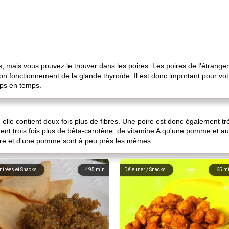
is, mais vous pouvez le trouver dans les poires. Les poires de l'étrang
on fonctionnement de la glande thyroïde. Il est donc important pour vot
ps en temps.
elle contient deux fois plus de fibres. Une poire est donc également t
ement trois fois plus de bêta-carotène, de vitamine A qu'une pomme et au
oire et d'une pomme sont à peu près les mêmes.
ntrées et Snacks
495
min
Déjeuner / Snacks
65
m