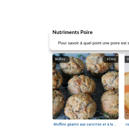
Nutriments Poire
Pour savoir à quel point une poire est
Muffins
40
min
D
Muffins géants aux carottes et à la banane de Nif
r