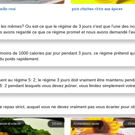
silic roui
pois chiches rôtis aux épices
ils les mêmes? Ou est-ce que le régime de 3 jours n'est que l'une des 
ous avons regardé ce que ce régime promet et nous avons demandé l'av
à moins de 1000 calories par jour pendant 3 jours, ce régime prétend qu
 du poids rapidement.
nt au régime 5: 2, le régime 3 jours doit vraiment être maintenu pendan
5: 2 pendant lesquels vous devez jeûner, vous limitez simplement votre
e repas strict, auquel vous ne devez vraiment pas vous écarter pour ob
iande et volaille
50
min
Alimentation saine
10
m