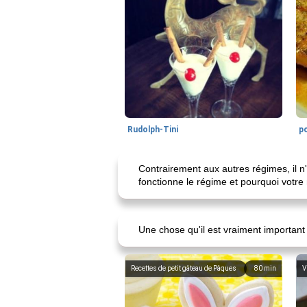
Rudolph-Tini
po
Contrairement aux autres régimes, il n
fonctionne le régime et pourquoi vot
Une chose qu'il est vraiment important
Recettes de petit gâteau de Pâques
80
min
V