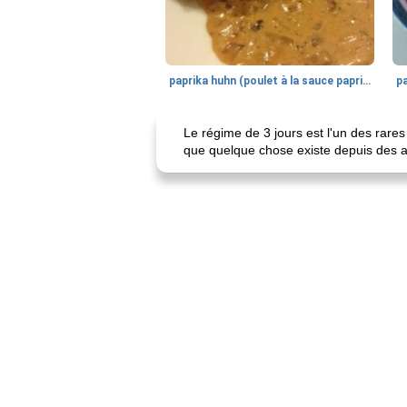
paprika huhn (poulet à la sauce paprika).
Le régime de 3 jours est l'un des rare
que quelque chose existe depuis des a