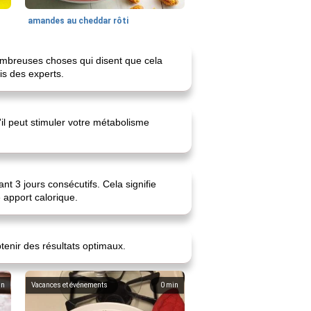
amandes au cheddar rôti
nombreuses choses qui disent que cela
is des experts.
'il peut stimuler votre métabolisme
t 3 jours consécutifs. Cela signifie
 apport calorique.
tenir des résultats optimaux.
in
Vacances et événements
0
min