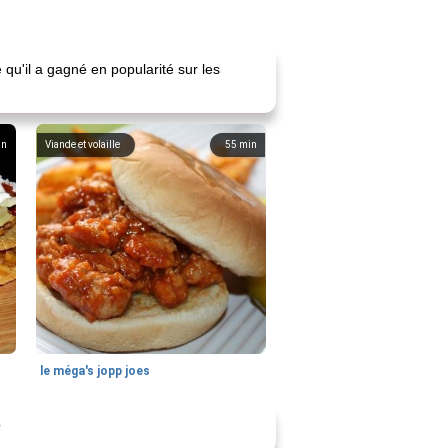
qu'il a gagné en popularité sur les
in
Viande et volaille
55
min
le méga's jopp joes
?