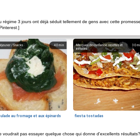
u régime 3 jours ont déjà séduit tellement de gens avec cette promesse 
interest.]
éjeuner / Snacks
40
min
Marques de confiance: recettes et
30
m
astuces
oulade au fromage et aux épinards
fiesta tostadas
e voudrait pas essayer quelque chose qui donne d'excellents résultats