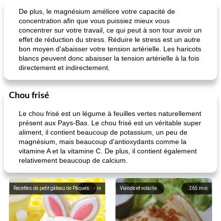
Alimentation saine
10
min
Vacances et événements
0
min
De plus, le magnésium améliore votre capacité de
concentration afin que vous puissiez mieux vous
concentrer sur votre travail, ce qui peut à son tour avoir un
effet de réduction du stress. Réduire le stress est un autre
bon moyen d'abaisser votre tension artérielle. Les haricots
blancs peuvent donc abaisser la tension artérielle à la fois
directement et indirectement.
Chou frisé
pouding au chocolat maison
ananas cuit au four avec des craquelins
Le chou frisé est un légume à feuilles vertes naturellement
présent aux Pays-Bas. Le chou frisé est un véritable super
aliment, il contient beaucoup de potassium, un peu de
magnésium, mais beaucoup d'antioxydants comme la
vitamine A et la vitamine C. De plus, il contient également
relativement beaucoup de calcium.
Recettes de petit gâteau de Pâques
80
min
Viande et volaille
265
min