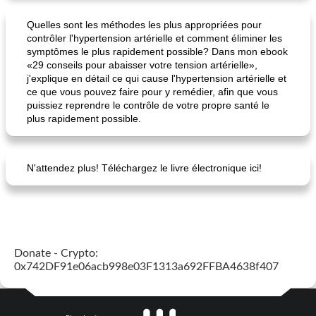
Quelles sont les méthodes les plus appropriées pour
contrôler l'hypertension artérielle et comment éliminer les
symptômes le plus rapidement possible? Dans mon ebook
«29 conseils pour abaisser votre tension artérielle»,
j'explique en détail ce qui cause l'hypertension artérielle et
panini caprese (mozzarella, tomates et basilic)
meilleur pain sucré de base
ce que vous pouvez faire pour y remédier, afin que vous
puissiez reprendre le contrôle de votre propre santé le
plus rapidement possible.
N'attendez plus! Téléchargez le livre électronique ici!
Donate - Crypto:
0x742DF91e06acb998e03F1313a692FFBA4638f407