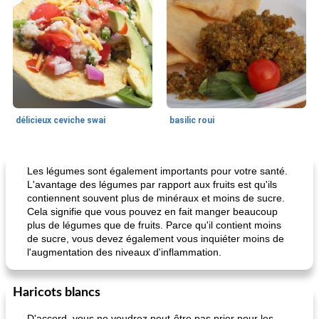
délicieux ceviche swai
basilic roui
Déjeuner / Snacks
65
min
30
min
Les légumes sont également importants pour votre santé.
L'avantage des légumes par rapport aux fruits est qu'ils
contiennent souvent plus de minéraux et moins de sucre.
Cela signifie que vous pouvez en fait manger beaucoup
plus de légumes que de fruits. Parce qu'il contient moins
de sucre, vous devez également vous inquiéter moins de
l'augmentation des niveaux d'inflammation.
Haricots blancs
pois chiches rôtis aux épices
amandes au cheddar rôti
D'accord, vous ne voudrez peut-être pas prier pour les