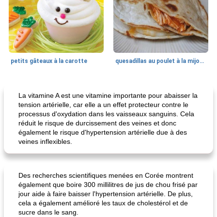
petits gâteaux à la carotte
quesadillas au poulet à la mijoteuse
50
min
<4 heures
65
min
La vitamine A est une vitamine importante pour abaisser la
tension artérielle, car elle a un effet protecteur contre le
processus d'oxydation dans les vaisseaux sanguins. Cela
réduit le risque de durcissement des veines et donc
également le risque d'hypertension artérielle due à des
veines inflexibles.
Des recherches scientifiques menées en Corée montrent
frittata au poulet
confiture de habanero à la pêche
également que boire 300 millilitres de jus de chou frisé par
jour aide à faire baisser l'hypertension artérielle. De plus,
cela a également amélioré les taux de cholestérol et de
sucre dans le sang.