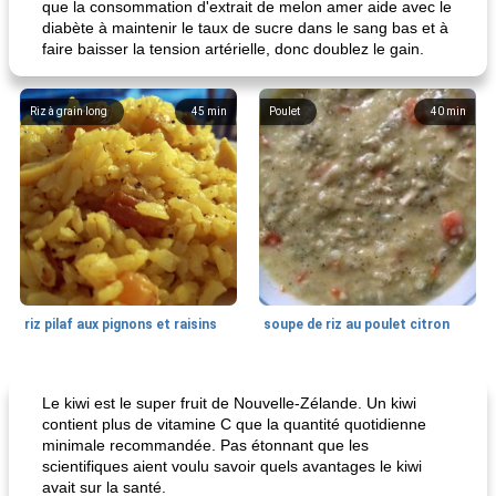
que la consommation d'extrait de melon amer aide avec le
diabète à maintenir le taux de sucre dans le sang bas et à
faire baisser la tension artérielle, donc doublez le gain.
Riz à grain long
45
min
Poulet
40
min
riz pilaf aux pignons et raisins
soupe de riz au poulet citron
Ragoût
190
min
Soupes, ragoûts et chili
0
min
Le kiwi est le super fruit de Nouvelle-Zélande. Un kiwi
contient plus de vitamine C que la quantité quotidienne
minimale recommandée. Pas étonnant que les
scientifiques aient voulu savoir quels avantages le kiwi
avait sur la santé.