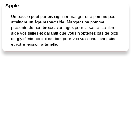
Apple
Petit déjeuner et brunch
25
min
Viande et volaille
45
min
Un pécule peut parfois signifier manger une pomme pour
atteindre un âge respectable. Manger une pomme
présente de nombreux avantages pour la santé. La fibre
aide vos selles et garantit que vous n'obtenez pas de pics
de glycémie, ce qui est bon pour vos vaisseaux sanguins
et votre tension artérielle.
quinoa petit déjeuner méditerranéen
poitrines de poulet grillées de jenny