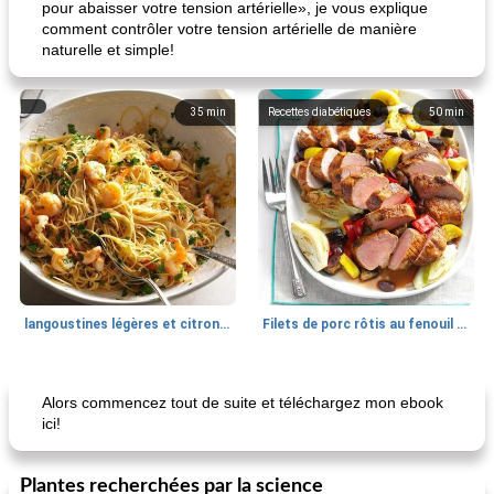
pour abaisser votre tension artérielle», je vous explique
comment contrôler votre tension artérielle de manière
naturelle et simple!
35
min
Recettes diabétiques
50
min
langoustines légères et citronnées
Filets de porc rôtis au fenouil et légumes d'été
Poulet
60
min
Déjeuner / Snacks
40
min
Alors commencez tout de suite et téléchargez mon ebook
ici!
Plantes recherchées par la science