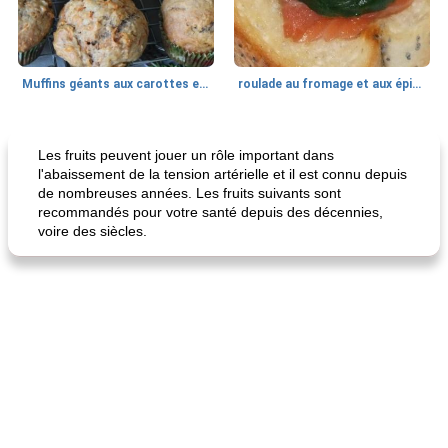
Muffins géants aux carottes et à la banane de Nif
roulade au fromage et aux épinards
Marques de confiance: recettes et
30
min
Viande et volaille
55
min
astuces
Les fruits peuvent jouer un rôle important dans
l'abaissement de la tension artérielle et il est connu depuis
de nombreuses années. Les fruits suivants sont
recommandés pour votre santé depuis des décennies,
voire des siècles.
fiesta tostadas
le méga's jopp joes