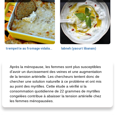
trempette au fromage vidalia® au fromage
labneh (yaourt libanais)
Poitrine de poulet
17
min
Desserts
90
min
Après la ménopause, les femmes sont plus susceptibles
d'avoir un durcissement des veines et une augmentation
de la tension artérielle. Les chercheurs tentent donc de
chercher une solution naturelle à ce problème et ont mis
au point des myrtilles. Cette étude a vérifié si la
consommation quotidienne de 22 grammes de myrtilles
congelées contribue à abaisser la tension artérielle chez
les femmes ménopausées.
Mme. poulet dijon grillé au miel
cheesecake aux baies