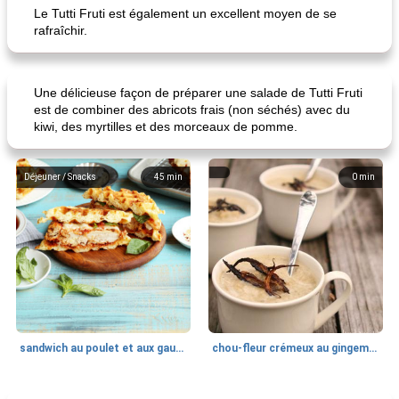
Le Tutti Fruti est également un excellent moyen de se
rafraîchir.
Une délicieuse façon de préparer une salade de Tutti Fruti
est de combiner des abricots frais (non séchés) avec du
kiwi, des myrtilles et des morceaux de pomme.
Déjeuner / Snacks
45
min
0
min
sandwich au poulet et aux gaufres
chou-fleur crémeux au gingembre
Recettes Casserole De Poulet
30
min
Boissons
35
min