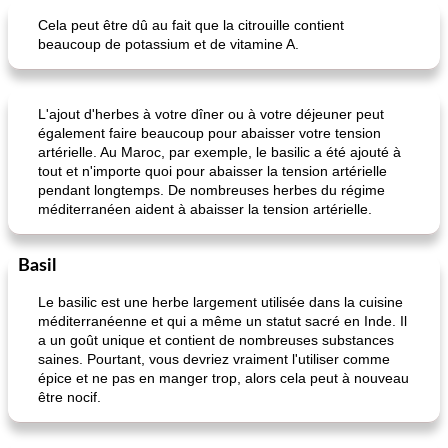
Pain
85
min
Desserts
0
min
Cela peut être dû au fait que la citrouille contient
beaucoup de potassium et de vitamine A.
L'ajout d'herbes à votre dîner ou à votre déjeuner peut
également faire beaucoup pour abaisser votre tension
artérielle. Au Maroc, par exemple, le basilic a été ajouté à
tout et n'importe quoi pour abaisser la tension artérielle
pendant longtemps. De nombreuses herbes du régime
miche de thé au chocolat amer, à la lavande et à la banane
gâteau aux fruits sans sucre
méditerranéen aident à abaisser la tension artérielle.
Basil
Le basilic est une herbe largement utilisée dans la cuisine
méditerranéenne et qui a même un statut sacré en Inde. Il
a un goût unique et contient de nombreuses substances
saines. Pourtant, vous devriez vraiment l'utiliser comme
épice et ne pas en manger trop, alors cela peut à nouveau
être nocif.