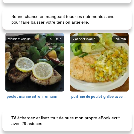
Bonne chance en mangeant tous ces nutriments sains
pour faire baisser votre tension artérielle.
Viande et volaille
510
min
Viande et volaille
90
min
poulet mariné citron romarin
poitrine de poulet grillée avec relish de concombre et poivron
Déjeuner / Snacks
10
min
Petit déjeuner et brunch
40
min
Téléchargez et lisez tout de suite mon propre eBook écrit
avec 29 astuces